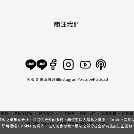
關注我們
客服
討論區
粉絲團
Instagram
Youtube
Podcast
入我們
隱私權政策
服務條款
合作提案
聯絡我們
場地租借
訂閱電
行資料之彙集或分析，並提供更好的服務，無侵犯個人隱私之意圖。Cookie 是
優分析 UAnalyze 商拓財經有限公司 © 2025
可拒絕 Cookie 的寫入，但可能會導致本網站之部分或全部功能無法正常執