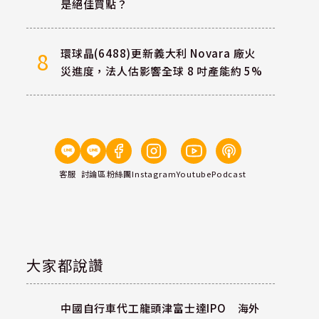
是絕佳買點？
環球晶(6488)更新義大利 Novara 廠火
8
災進度，法人估影響全球 8 吋產能約 5%
客服
討論區
粉絲團
Instagram
Youtube
Podcast
大家都說讚
中國自行車代工龍頭津富士達IPO 海外