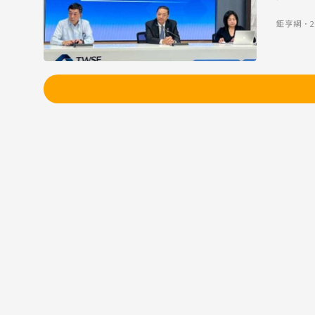
鉅亨網
．
2