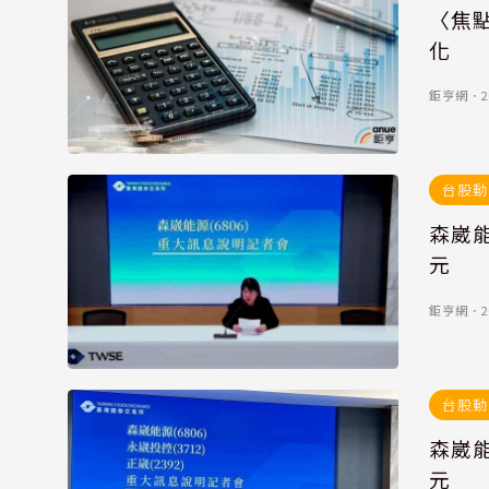
〈焦
化
鉅亨網
．
2
台股動
森崴能
元
鉅亨網
．
2
台股動
森崴能
元