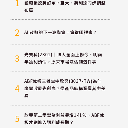
1
設廠搶歐美訂單，巨大、美利達同步調整
布局
2
AI 散熱的下一波機會，會從哪裡來？
光寶科(2301)｜法人全面上修今、明兩
3
年獲利預估，原來市場沒估到這件事
ABF載板三雄當中欣興(3037-TW)為什
4
麼營收最先創高？從產品結構看懂其中差
異
欣興第二季營業利益暴增141%，ABF載
5
板才剛進入獲利成長期？