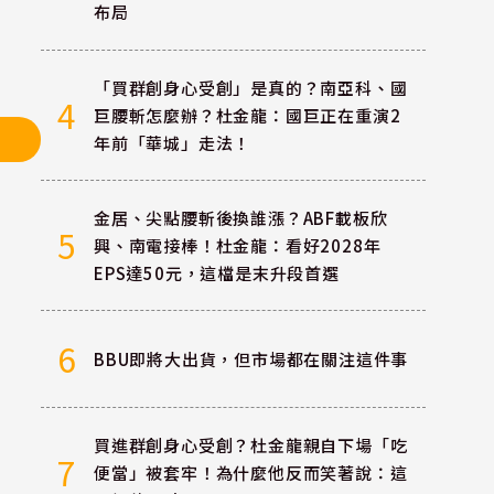
布局
「買群創身心受創」是真的？南亞科、國
4
巨腰斬怎麼辦？杜金龍：國巨正在重演2
年前「華城」走法！
金居、尖點腰斬後換誰漲？ABF載板欣
5
興、南電接棒！杜金龍：看好2028年
EPS達50元，這檔是末升段首選
6
BBU即將大出貨，但市場都在關注這件事
買進群創身心受創？杜金龍親自下場「吃
7
便當」被套牢！為什麼他反而笑著說：這