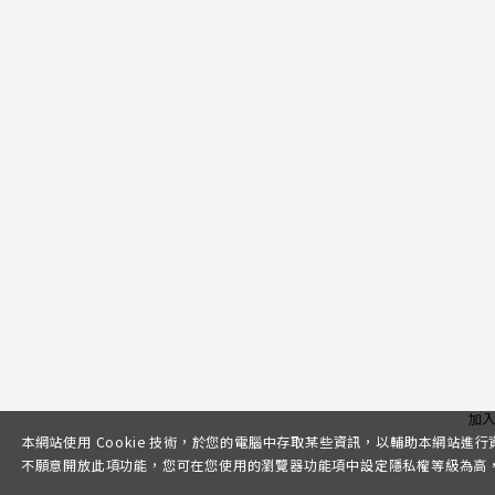
加
本網站使用 Cookie 技術，於您的電腦中存取某些資訊，以輔助本網站進
不願意開放此項功能，您可在您使用的瀏覽器功能項中設定隱私權等級為高，即