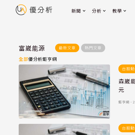
新聞
分析
教學
富崴能源
最新文章
熱門文章
全部
優分析
鉅亨網
台股動
森崴
元
鉅亨網
．
2
台股動