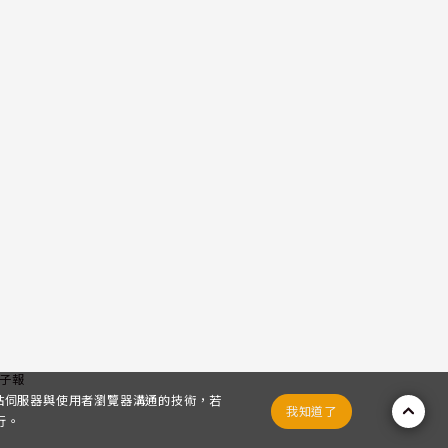
子報
網站伺服器與使用者瀏覽器溝通的技術，若
我知道了
行。