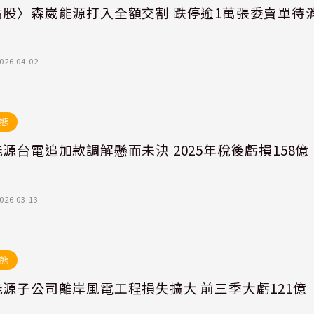
點股〉森崴能源打入全額交割 跌停逾1萬張委賣單待
026.04.02
態
源台電追加款調解懸而未決 2025年稅後虧損158億
026.03.13
態
源子公司離岸風電工程損失擴大 前三季大虧121億