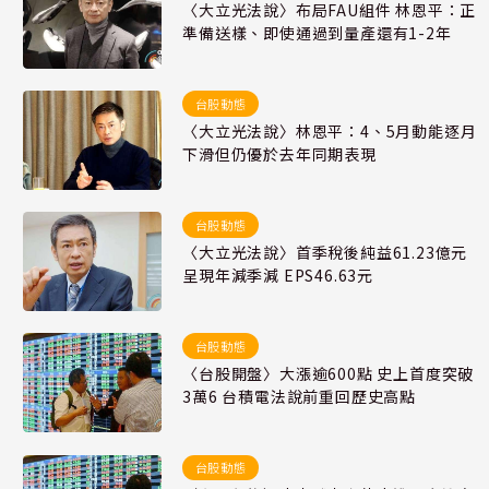
〈大立光法說〉布局FAU組件 林恩平：正
準備送樣、即使通過到量產還有1-2年
台股動態
〈大立光法說〉林恩平：4、5月動能逐月
下滑但仍優於去年同期表現
台股動態
〈大立光法說〉首季稅後純益61.23億元
呈現年減季減 EPS46.63元
台股動態
〈台股開盤〉大漲逾600點 史上首度突破
3萬6 台積電法說前重回歷史高點
台股動態