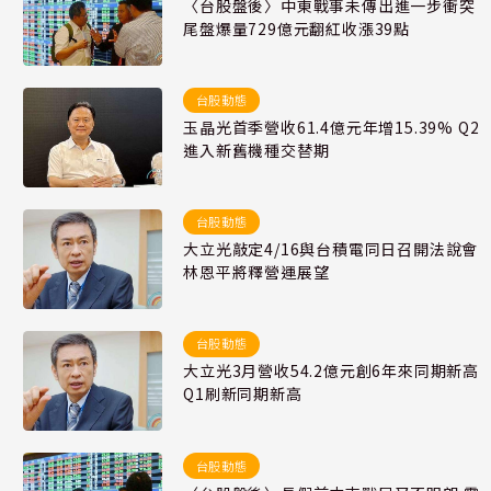
〈台股盤後〉中東戰事未傳出進一步衝突
尾盤爆量729億元翻紅收漲39點
台股動態
玉晶光首季營收61.4億元年增15.39% Q2
進入新舊機種交替期
台股動態
大立光敲定4/16與台積電同日召開法說會
林恩平將釋營運展望
台股動態
大立光3月營收54.2億元創6年來同期新高
Q1刷新同期新高
台股動態