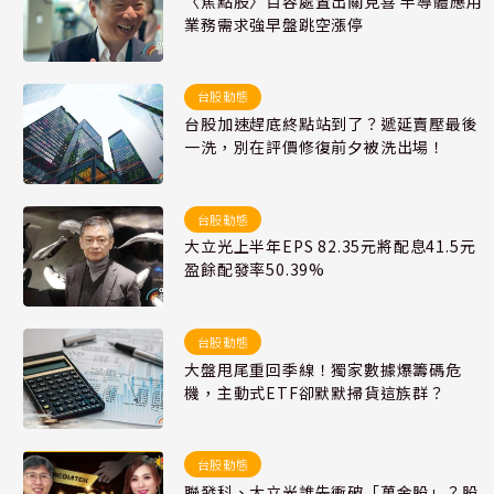
〈焦點股〉百容處置出關見喜 半導體應用
業務需求強早盤跳空漲停
台股動態
台股加速趕底終點站到了？遞延賣壓最後
一洗，別在評價修復前夕被洗出場！
台股動態
大立光上半年EPS 82.35元將配息41.5元
盈餘配發率50.39%
台股動態
大盤甩尾重回季線！獨家數據爆籌碼危
機，主動式ETF卻默默掃貨這族群？
台股動態
聯發科、大立光誰先衝破「萬金股」？股