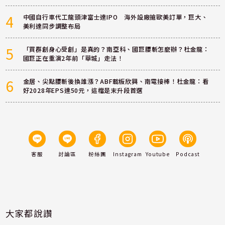
4
中國自行車代工龍頭津富士達IPO 海外設廠搶歐美訂單，巨大、
美利達同步調整布局
5
「買群創身心受創」是真的？南亞科、國巨腰斬怎麼辦？杜金龍：
國巨正在重演2年前「華城」走法！
6
金居、尖點腰斬後換誰漲？ABF載板欣興、南電接棒！杜金龍：看
好2028年EPS達50元，這檔是末升段首選
客服
討論區
粉絲團
Instagram
Youtube
Podcast
大家都說讚