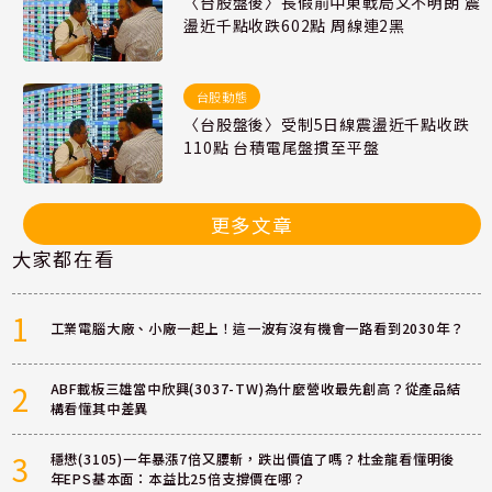
〈台股盤後〉長假前中東戰局又不明朗 震
盪近千點收跌602點 周線連2黑
台股動態
〈台股盤後〉受制5日線震盪近千點收跌
110點 台積電尾盤摜至平盤
更多文章
大家都在看
1
工業電腦大廠、小廠一起上！這一波有沒有機會一路看到2030年？
2
ABF載板三雄當中欣興(3037-TW)為什麼營收最先創高？從產品結
構看懂其中差異
3
穩懋(3105)一年暴漲7倍又腰斬，跌出價值了嗎？杜金龍看懂明後
年EPS基本面：本益比25倍支撐價在哪？