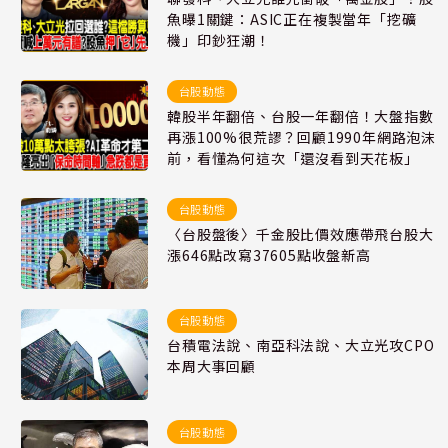
魚曝1關鍵：ASIC正在複製當年「挖礦
機」印鈔狂潮！
台股動態
韓股半年翻倍、台股一年翻倍！大盤指數
再漲100%很荒謬？回顧1990年網路泡沫
前，看懂為何這次「還沒看到天花板」
台股動態
〈台股盤後〉千金股比價效應帶飛台股大
漲646點改寫37605點收盤新高
台股動態
台積電法說、南亞科法說、大立光攻CPO
本周大事回顧
台股動態