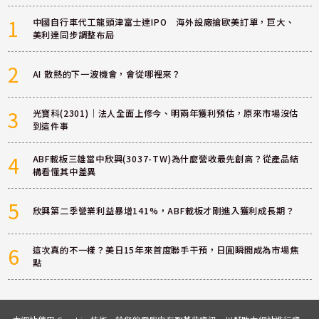
1
中國自行車代工龍頭津富士達IPO 海外設廠搶歐美訂單，巨大、
美利達同步調整布局
2
AI 散熱的下一波機會，會從哪裡來？
3
光寶科(2301)｜法人全面上修今、明兩年獲利預估，原來市場沒估
到這件事
4
ABF載板三雄當中欣興(3037-TW)為什麼營收最先創高？從產品結
構看懂其中差異
5
欣興第二季營業利益暴增141%，ABF載板才剛進入獲利成長期？
6
這次真的不一樣？美日15年來首度聯手干預，日圓瞬間成為市場焦
點