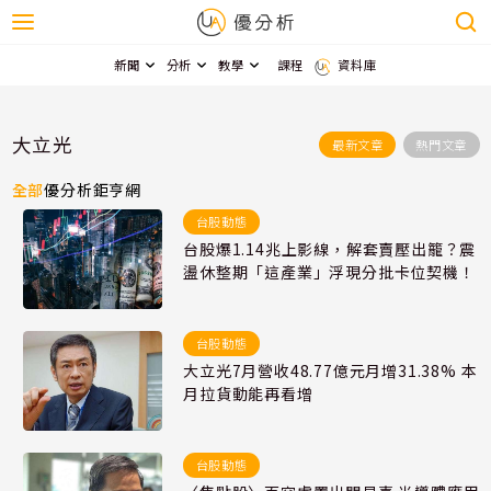
新聞
分析
教學
課程
資料庫
大立光
最新文章
熱門文章
全部
優分析
鉅亨網
台股動態
台股爆1.14兆上影線，解套賣壓出籠？震
盪休整期「這產業」浮現分批卡位契機！
台股動態
大立光7月營收48.77億元月增31.38% 本
月拉貨動能再看增
台股動態