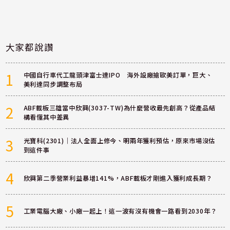
大家都說讚
1
中國自行車代工龍頭津富士達IPO 海外設廠搶歐美訂單，巨大、
美利達同步調整布局
2
ABF載板三雄當中欣興(3037-TW)為什麼營收最先創高？從產品結
構看懂其中差異
3
光寶科(2301)｜法人全面上修今、明兩年獲利預估，原來市場沒估
到這件事
4
欣興第二季營業利益暴增141%，ABF載板才剛進入獲利成長期？
5
工業電腦大廠、小廠一起上！這一波有沒有機會一路看到2030年？