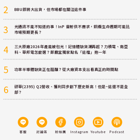
2
BBU即將大出貨，但市場都在關注這件事
3
光通訊不能不知道的事！InP 雷射供不應求，銅纜生命週期可能比
市場預期更長？
4
三大原廠2026年產能被包光！記憶體缺貨潮再起？力積電、南亞
科、華邦電怎麼選？鄭廳宜獨家點名「這檔」抱一年
5
功率半導體缺貨正在醞釀？從大廠資本支出看真正的時間點
6
研華(2395) Q2營收、獲利同步創下歷史新高！但是~這還不是全
部？
客服
討論區
粉絲團
Instagram
Youtube
Podcast