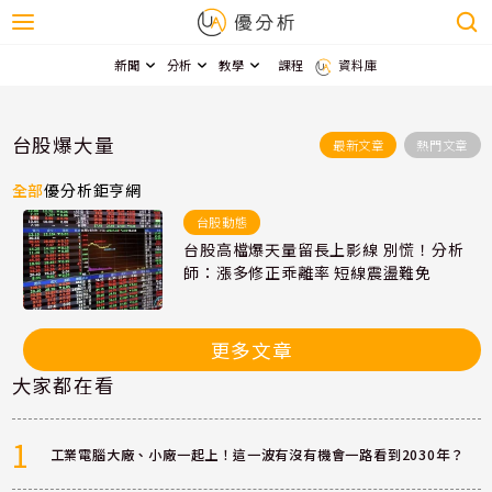
新聞
分析
教學
課程
資料庫
台股爆大量
最新文章
熱門文章
全部
優分析
鉅亨網
台股動態
台股高檔爆天量留長上影線 別慌！分析
師：漲多修正乖離率 短線震盪難免
更多文章
大家都在看
1
工業電腦大廠、小廠一起上！這一波有沒有機會一路看到2030年？