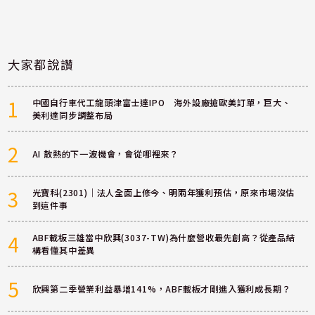
大家都說讚
1
中國自行車代工龍頭津富士達IPO 海外設廠搶歐美訂單，巨大、
美利達同步調整布局
2
AI 散熱的下一波機會，會從哪裡來？
3
光寶科(2301)｜法人全面上修今、明兩年獲利預估，原來市場沒估
到這件事
4
ABF載板三雄當中欣興(3037-TW)為什麼營收最先創高？從產品結
構看懂其中差異
5
欣興第二季營業利益暴增141%，ABF載板才剛進入獲利成長期？