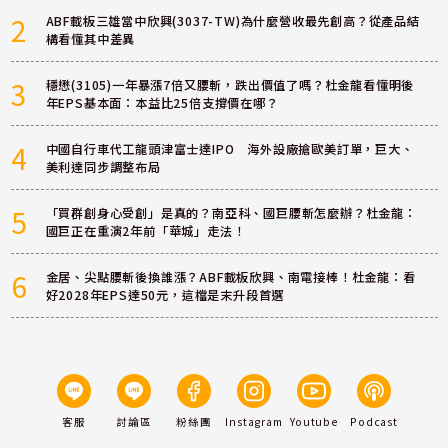
2
ABF載板三雄當中欣興(3037-TW)為什麼營收最先創高？從產品結
構看懂其中差異
3
穩懋(3105)一年暴漲7倍又腰斬，跌出價值了嗎？杜金龍看懂明後
年EPS基本面：本益比25倍支撐價在哪？
4
中國自行車代工龍頭津富士達IPO 海外設廠搶歐美訂單，巨大、
美利達同步調整布局
5
「買群創身心受創」是真的？南亞科、國巨腰斬怎麼辦？杜金龍：
國巨正在重演2年前「華城」走法！
6
金居、尖點腰斬後換誰漲？ABF載板欣興、南電接棒！杜金龍：看
好2028年EPS達50元，這檔是末升段首選
客服
討論區
粉絲團
Instagram
Youtube
Podcast