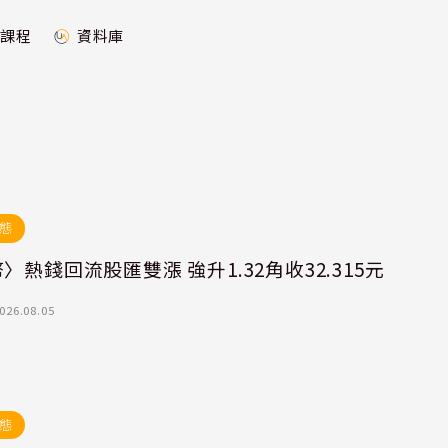
課程
資料庫
態
〉熱錢回流股匯雙漲 強升1.32角收32.315元
026.08.05
態