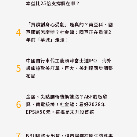
本益比25倍支撐價在哪？
「買群創身心受創」是真的？南亞科、國
4
巨腰斬怎麼辦？杜金龍：國巨正在重演2
年前「華城」走法！
中國自行車代工龍頭津富士達IPO 海外
5
設廠搶歐美訂單，巨大、美利達同步調整
布局
金居、尖點腰斬後換誰漲？ABF載板欣
6
興、南電接棒！杜金龍：看好2028年
EPS達50元，這檔是末升段首選
7
BBU即將大出貨，但市場都在關注這件事