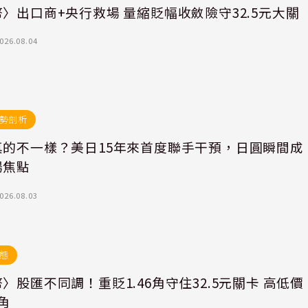
〉出口商+央行救場 量縮貶幅收斂險守32.5元大關
026.08.04
勢剖析
真的不一樣？美日15年來首度聯手干預，日圓瞬間成
場焦點
026.08.03
態
〉股匯不同調！重貶1.46角守住32.5元關卡 高低價
角