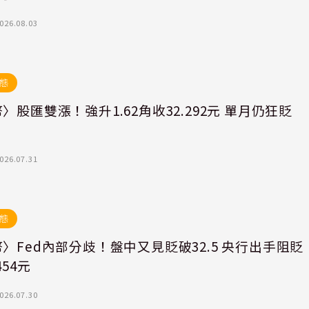
026.08.03
態
〉股匯雙漲！強升1.62角收32.292元 單月仍狂貶
角
026.07.31
態
〉Fed內部分歧！盤中又見貶破32.5 央行出手阻貶
454元
026.07.30