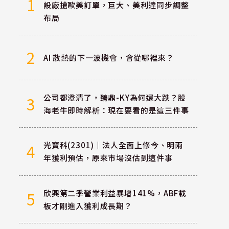
1
設廠搶歐美訂單，巨大、美利達同步調整
布局
2
AI 散熱的下一波機會，會從哪裡來？
公司都澄清了，臻鼎-KY為何還大跌？股
3
海老牛即時解析：現在要看的是這三件事
光寶科(2301)｜法人全面上修今、明兩
4
年獲利預估，原來市場沒估到這件事
欣興第二季營業利益暴增141%，ABF載
5
板才剛進入獲利成長期？