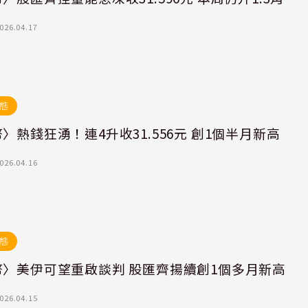
026.04.17
態
〉熱錢狂湧！連4升收31.556元 創1個半月新高
026.04.16
態
幣〉美伊可望重啟談判 股匯齊揚續創1個多月新高
026.04.15