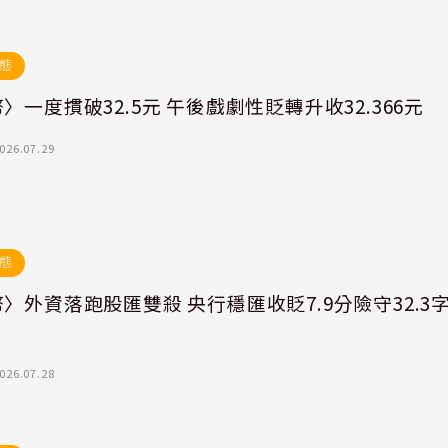
態
〉一度摜破32.5元 午後戲劇性貶轉升收32.366元
026.07.29
態
〉外資落跑股匯雙殺 央行穩匯收貶7.9分險守32.3
026.07.28