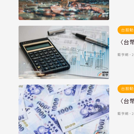
台股動
〈台
鉅亨網
．
2
台股動
〈台幣
鉅亨網
．
2