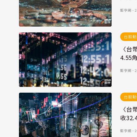
鉅亨網
．
2
台股動
〈台幣
4.55
鉅亨網
．
2
台股動
〈台幣
收32.
鉅亨網
．
2