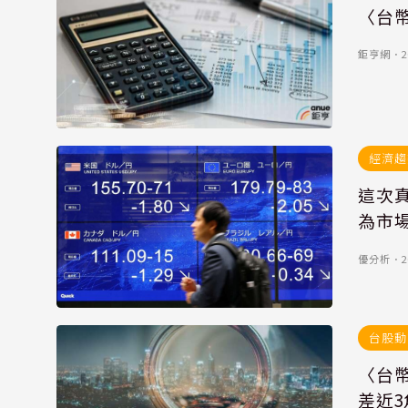
〈台幣
鉅亨網
．
2
經濟趨
這次
為市
優分析
．
2
台股動
〈台幣
差近3