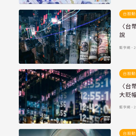
台股動
〈台幣
說
鉅亨網
．
2
台股動
〈台幣
大貶
鉅亨網
．
2
台股動