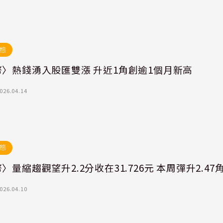
態
幣〉熱錢湧入股匯雙漲 升近1角創逾1個月新高
026.04.14
態
〉量縮趨觀望升2.2分收在31.726元 本周彈升2.47
026.04.10