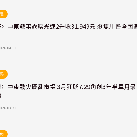
態
〉中東戰事露曙光連2升收31.949元 聚焦川普全國
026.04.01
態
〉中東戰火擾亂市場 3月狂貶7.29角創3年半單月最
幅
026.03.31
態