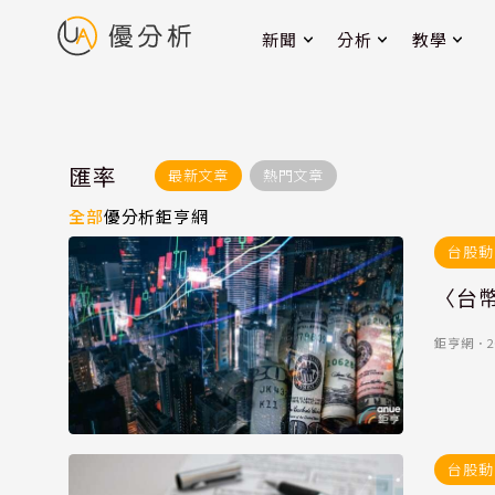
新聞
分析
教學
匯率
最新文章
熱門文章
全部
優分析
鉅亨網
台股動
〈台幣
鉅亨網
．
2
台股動