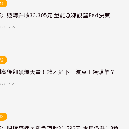
態
〉貶轉升收32.305元 量能急凍觀望Fed決策
026.07.27
態
創高後翻黑爆天量！誰才是下一波真正領頭羊？
026.04.23
態
〉股匯齊挫量能急凍收31.596元 本周仍升1.3角