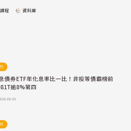
課程
資料庫
態
除息債券ETF年化息率比一比！非投等債霸榜前
0981T逾8%第四
026.08.05
態