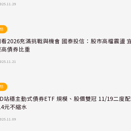
025.11.29
態
看2026充滿挑戰與機會 國泰投信：股市高檔震盪 
提高債券比重
025.11.21
態
80D站穩主動式債券ETF 規模、股價雙冠 11/19二度配
114元不縮水
025.11.09