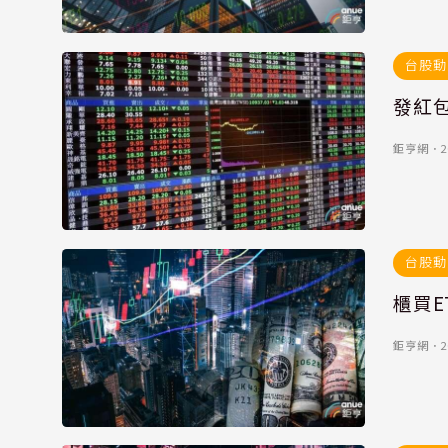
台股動
發紅包
鉅亨網
．
2
台股動
櫃買E
鉅亨網
．
2