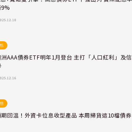
9%
025.12.18
態
洲AAA債券ETF明年1月登台 主打「人口紅利」及
勢
025.12.16
態
預期回溫！外資卡位息收型產品 本周掃貨這10檔債券