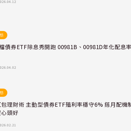
026.04.12
態
4檔債券ETF除息秀開跑 00981B、00981D年化配息
026.04.02
態
包理財術 主動型債券ETF殖利率穩守6% 搭月配機
資心頭好
026.02.21