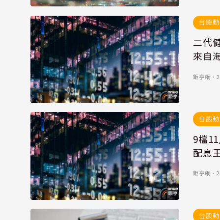
台股動
二代
來自
鉅亨網
．
2
台股動
9檔1
配息
鉅亨網
．
2
台股動