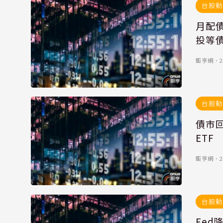
台股動
月配債
投等
鉅亨網
．
2
台股動
債市回
ETF
鉅亨網
．
2
台股動
Fed