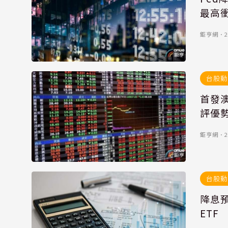
最高衝
鉅亨網
．
2
台股動
首發澳
評優
鉅亨網
．
2
台股動
降息
ETF