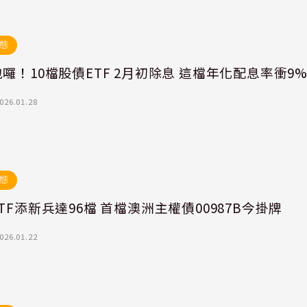
態
囉！10檔股債ETF 2月初除息 這檔年化配息率衝9
026.01.28
態
TF添新兵達96檔 首檔澳洲主權債00987B今掛牌
026.01.22