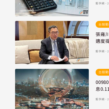
鉅亨網
．
2
台股動
張雍川
適度
鉅亨網
．
2
台股動
009
息0.
鉅亨網
．
2