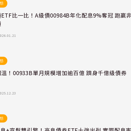
態
ETF比一比！A級債00984B年化配息9%奪冠 跑贏
債
026.01.21
態
溫！00933B單月規模增加逾百億 躋身千億級債券
025.12.23
態
降息+寬鬆雙引擎！高息債券ETF十強出列 實際配息