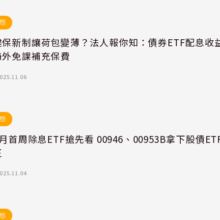
態
健保新制讓荷包變薄？法人報你知：債券ETF配息收
海外免課補充保費
025.11.06
態
1月首周除息ETF搶先看 00946、00953B拿下股債ET
王
025.11.04
態