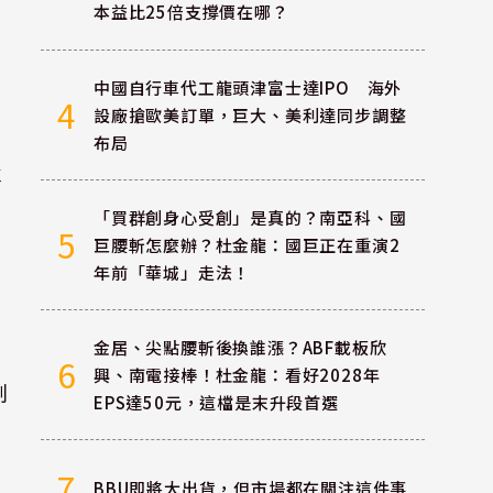
本益比25倍支撐價在哪？
中國自行車代工龍頭津富士達IPO 海外
4
設廠搶歐美訂單，巨大、美利達同步調整
布局
率
「買群創身心受創」是真的？南亞科、國
5
巨腰斬怎麼辦？杜金龍：國巨正在重演2
年前「華城」走法！
金居、尖點腰斬後換誰漲？ABF載板欣
6
興、南電接棒！杜金龍：看好2028年
制
EPS達50元，這檔是末升段首選
7
BBU即將大出貨，但市場都在關注這件事