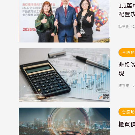
1.2
配置
鉅亨網
．
2
台股動
非投
現
鉅亨網
．
2
台股動
櫃買債