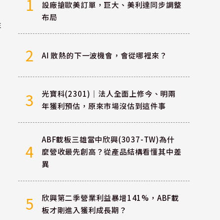
1
設廠搶歐美訂單，巨大、美利達同步調整
布局
非
2
AI 散熱的下一波機會，會從哪裡來？
光寶科(2301)｜法人全面上修今、明兩
3
年獲利預估，原來市場沒估到這件事
ABF載板三雄當中欣興(3037-TW)為什
4
麼營收最先創高？從產品結構看懂其中差
異
欣興第二季營業利益暴增141%，ABF載
5
板才剛進入獲利成長期？
率