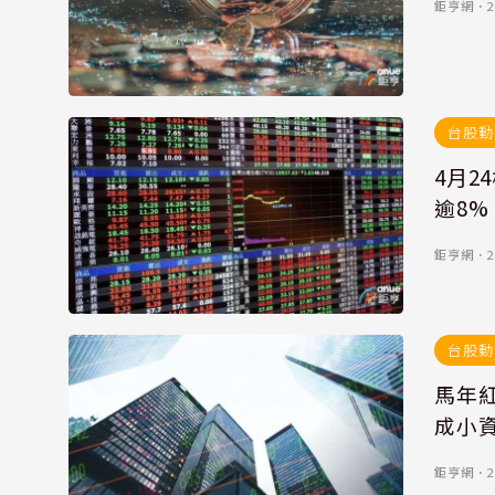
鉅亨網
．
2
台股動
4月2
逾8%
鉅亨網
．
2
台股動
馬年紅
成小
鉅亨網
．
2