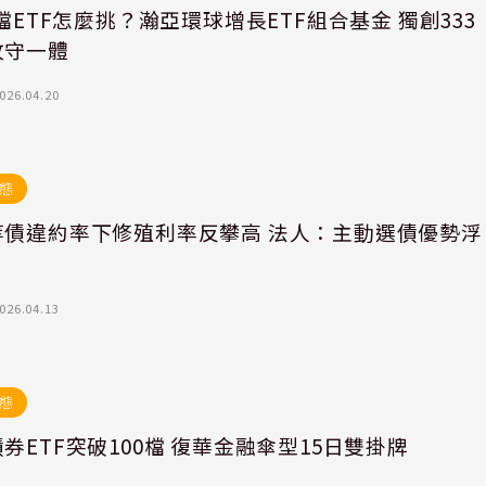
萬檔ETF怎麼挑？瀚亞環球增長ETF組合基金 獨創333
攻守一體
026.04.20
態
等債違約率下修殖利率反攀高 法人：主動選債優勢浮
026.04.13
態
券ETF突破100檔 復華金融傘型15日雙掛牌