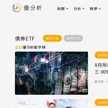
新聞
分析
教學
債券ETF
最新文章
熱門文章
全部
優分析
鉅亨網
台股動
8月
三 0
鉅亨網
．
2
台股動