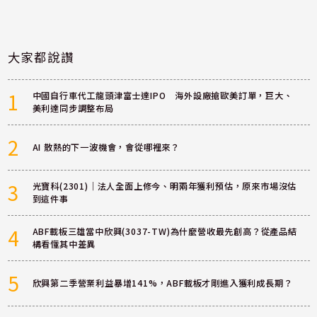
大家都說讚
1
中國自行車代工龍頭津富士達IPO 海外設廠搶歐美訂單，巨大、
美利達同步調整布局
2
AI 散熱的下一波機會，會從哪裡來？
3
光寶科(2301)｜法人全面上修今、明兩年獲利預估，原來市場沒估
到這件事
4
ABF載板三雄當中欣興(3037-TW)為什麼營收最先創高？從產品結
構看懂其中差異
5
欣興第二季營業利益暴增141%，ABF載板才剛進入獲利成長期？