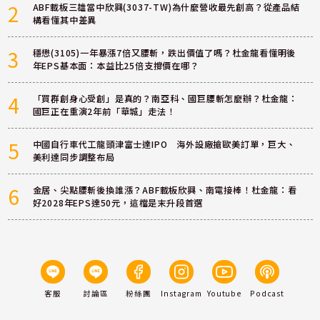
2
ABF載板三雄當中欣興(3037-TW)為什麼營收最先創高？從產品結
構看懂其中差異
3
穩懋(3105)一年暴漲7倍又腰斬，跌出價值了嗎？杜金龍看懂明後
年EPS基本面：本益比25倍支撐價在哪？
4
「買群創身心受創」是真的？南亞科、國巨腰斬怎麼辦？杜金龍：
國巨正在重演2年前「華城」走法！
5
中國自行車代工龍頭津富士達IPO 海外設廠搶歐美訂單，巨大、
美利達同步調整布局
6
金居、尖點腰斬後換誰漲？ABF載板欣興、南電接棒！杜金龍：看
好2028年EPS達50元，這檔是末升段首選
客服
討論區
粉絲團
Instagram
Youtube
Podcast