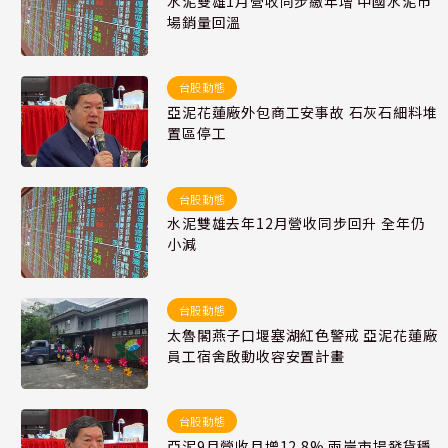
水泥雙雄1月營收同步繳年增 中國水泥市
場銷量回溫
台股動態
亞泥花蓮廠外包商工安事故 石灰石細料堆
置區停工
台股動態
水泥雙雄去年12月營收同步回升 全年仍
小減
台股動態
太魯閣燕子口堰塞湖紅色警戒 亞泥花蓮廠
員工宿舍啟動收容安置計畫
台股動態
亞泥9月營收月增12.8% 兩岸市場發貨穩