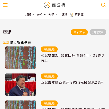
新聞
分析
教學
課程
資料庫
亞泥
最新文章
熱門文章
全部
優分析
鉅亨網
台股動態
水泥雙雄3月營收回升 看好4月、Q2逐步
向上
台股動態
亞泥去年賺百億元 EPS 3元擬配息2.3元
台股動態