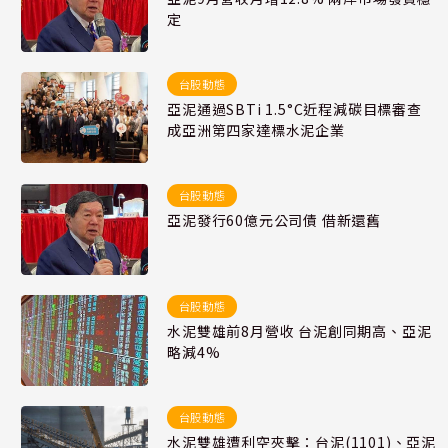
定
台股動態
亞泥通過SBTi 1.5°C近程減碳目標審查
成亞洲第四家達標水泥企業
台股動態
亞泥發行60億元公司債 借新還舊
台股動態
水泥雙雄前8月營收 台泥創同期高、亞泥
略減4%
台股動態
水泥雙雄遭利空夾擊：台泥(1101)、亞泥