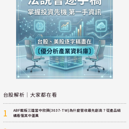
台股解析｜大家都在看
1
ABF載板三雄當中欣興(3037-TW)為什麼營收最先創高？從產品結
構看懂其中差異