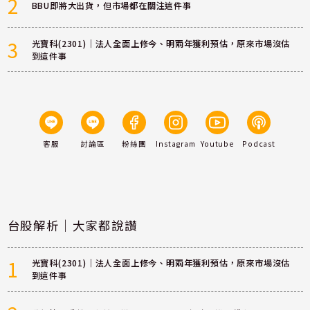
2
BBU即將大出貨，但市場都在關注這件事
3
光寶科(2301)｜法人全面上修今、明兩年獲利預估，原來市場沒估
到這件事
客服
討論區
粉絲團
Instagram
Youtube
Podcast
台股解析｜大家都說讚
1
光寶科(2301)｜法人全面上修今、明兩年獲利預估，原來市場沒估
到這件事