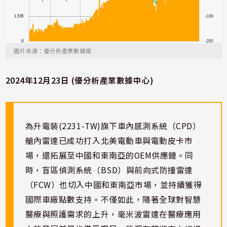
圖片來源：優分析產業數據庫
2024年12月23日 (優分析產業數據中心)
為升電裝(2231-TW)旗下車內感測系統（CPD）
艙內雷達已成功打入北美電動車與電動皮卡市
場，還拓展至中國和東南亞的OEM供應鏈。同
時，盲區偵測系統（BSD）與前向式防撞雷達
（FCW）也切入中國和東南亞市場，並持續獲得
國際車廠點數支持。不僅如此，隨著全球對智慧
醫療與照護需求的上升，毫米波雷達在醫療應用