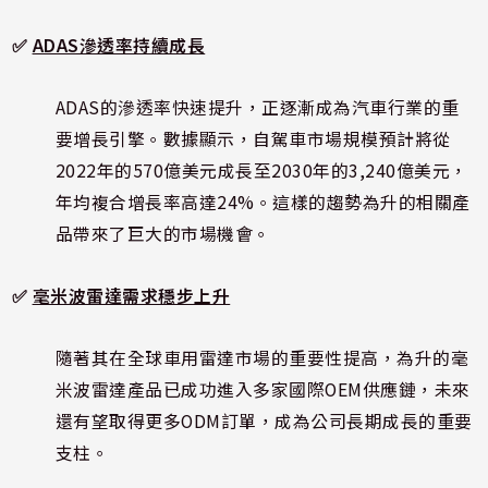
✅
ADAS滲透率持續成長
ADAS的滲透率快速提升，正逐漸成為汽車行業的重
要增長引擎。數據顯示，自駕車市場規模預計將從
2022年的570億美元成長至2030年的3,240億美元，
年均複合增長率高達24%。這樣的趨勢為升的相關產
品帶來了巨大的市場機會。
✅
毫米波雷達需求穩步上升
隨著其在全球車用雷達市場的重要性提高，為升的毫
米波雷達產品已成功進入多家國際OEM供應鏈，未來
還有望取得更多ODM訂單，成為公司長期成長的重要
支柱。