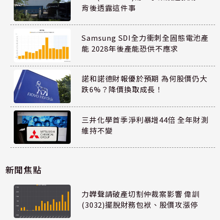
背後透露這件事
Samsung SDI全力衝刺全固態電池產
能 2028年後產能恐供不應求
諾和諾德財報優於預期 為何股價仍大
跌6%？降價換取成長！
三井化學首季淨利暴增44倍 全年財測
維持不變
新聞焦點
力韡聲請破產切割仲裁案影響 偉訓
(3032)擺脫財務包袱、股價攻漲停