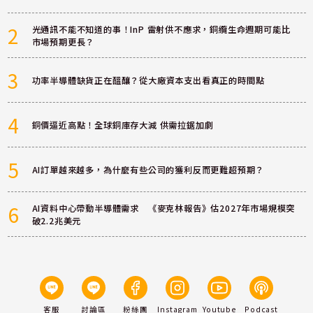
2
光通訊不能不知道的事！InP 雷射供不應求，銅纜生命週期可能比
市場預期更長？
3
功率半導體缺貨正在醞釀？從大廠資本支出看真正的時間點
4
銅價逼近高點！全球銅庫存大減 供需拉鋸加劇
5
AI訂單越來越多，為什麼有些公司的獲利反而更難超預期？
6
AI資料中心帶動半導體需求 《麥克林報告》估2027年市場規模突
破2.2兆美元
客服
討論區
粉絲團
Instagram
Youtube
Podcast