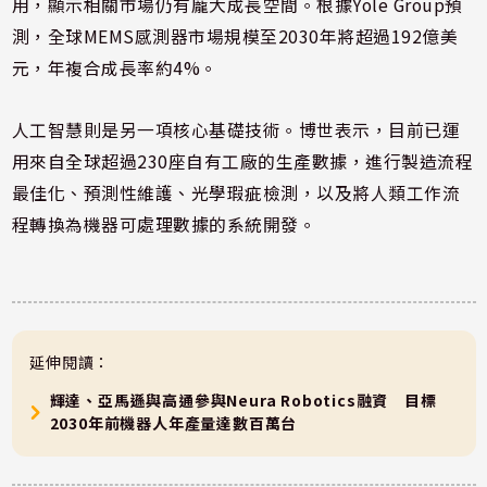
用，顯示相關市場仍有龐大成長空間。根據Yole Group預
測，全球MEMS感測器市場規模至2030年將超過192億美
元，年複合成長率約4%。
人工智慧則是另一項核心基礎技術。博世表示，目前已運
用來自全球超過230座自有工廠的生產數據，進行製造流程
最佳化、預測性維護、光學瑕疵檢測，以及將人類工作流
程轉換為機器可處理數據的系統開發。
延伸閱讀：
輝達、亞馬遜與高通參與Neura Robotics融資 目標
2030年前機器人年產量達數百萬台