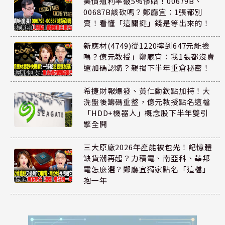
美債殖利率破5%慘賠！00679B、
00687B該砍嗎？鄭廳宜：1張都別
賣！看懂「這關鍵」錢是等出來的！
新應材(4749)從1220摔到647元能撿
嗎？億元教授」鄭廳宜：我1張都沒賣
還加碼認購？親揭下半年重倉秘密！
希捷財報爆發、黃仁勳欽點加持！大
洗盤後籌碼重整，億元教授點名這檔
「HDD+機器人」概念股下半年雙引
擎全開
三大原廠2026年產能被包光！記憶體
缺貨潮再起？力積電、南亞科、華邦
電怎麼選？鄭廳宜獨家點名「這檔」
抱一年