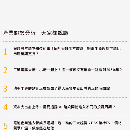
產業趨勢分析｜大家都說讚
1
光通訊不能不知道的事！InP 雷射供不應求，銅纜生命週期可能比
市場預期更長？
2
工業電腦大廠、小廠一起上！這一波有沒有機會一路看到2030年？
3
功率半導體缺貨正在醞釀？從大廠資本支出看真正的時間點
4
資本支出愈上修，反而透露 AI 建設開始進入不同的投資周期？
5
電池產業進入新成長週期！這一輪的三大趨勢：ESS接棒EV、價格
競爭升溫、供應鏈在地化