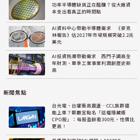
功率半導體缺貨正在醞釀？從大廠資
本支出看真正的時間點
AI資料中心帶動半導體需求 《麥克
林報告》估2027年市場規模突破2.2兆
美元
AI投資熱潮帶動需求 西門子調高全
年財測、單季工業事業利潤創歷史新
高
新聞焦點
台光電、台燿衝高震盪…CCL族群還
能上車？鄭廳宜點名「這檔隱藏版
CPO股」：每股盈餘看300元，性價比
更高！