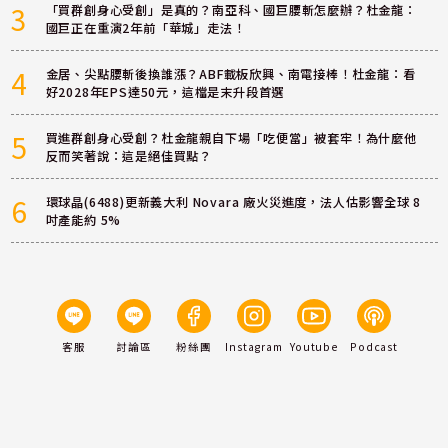
3
「買群創身心受創」是真的？南亞科、國巨腰斬怎麼辦？杜金龍：
國巨正在重演2年前「華城」走法！
4
金居、尖點腰斬後換誰漲？ABF載板欣興、南電接棒！杜金龍：看
好2028年EPS達50元，這檔是末升段首選
5
買進群創身心受創？杜金龍親自下場「吃便當」被套牢！為什麼他
反而笑著說：這是絕佳買點？
6
環球晶(6488)更新義大利 Novara 廠火災進度，法人估影響全球 8
吋產能約 5%
客服
討論區
粉絲團
Instagram
Youtube
Podcast