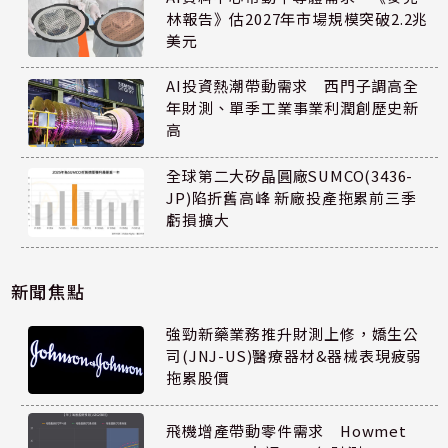
林報告》估2027年市場規模突破2.2兆
美元
AI投資熱潮帶動需求 西門子調高全
年財測、單季工業事業利潤創歷史新
高
全球第二大矽晶圓廠SUMCO(3436-
JP)陷折舊高峰 新廠投產拖累前三季
虧損擴大
新聞焦點
強勁新藥業務推升財測上修，嬌生公
司(JNJ-US)醫療器材&器械表現疲弱
拖累股價
飛機增產帶動零件需求 Howmet