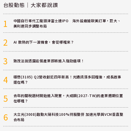
台股動態｜大家都說讚
1
中國自行車代工龍頭津富士達IPO 海外設廠搶歐美訂單，巨大、
美利達同步調整布局
2
AI 散熱的下一波機會，會從哪裡來？
3
致茂法說透露這個產業即將進入強勁循環！
4
穩懋(3105) Q2營收創近四年新高！光通訊漲多回檔後，成長故事
還在嗎？
5
去年的關稅題材開始進入現實，大成鋼(2027-TW)的產業週期位置
在哪裡？
6
大立光(3008)啟動大陽科技100%持股整併 加速光學與VCM垂直整
合布局