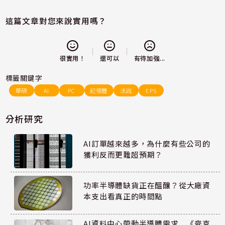
這篇文章對您來說實用嗎？
還可以
很實用！
有待加強...
標籤關鍵字
華碩
AI
PC
記憶體
法說
EPS
分析研究
AI訂單越來越多，為什麼有些公司的
獲利反而更難超預期？
功率半導體缺貨正在醞釀？從大廠資
本支出看真正的時間點
AI資料中心帶動半導體需求 《麥克