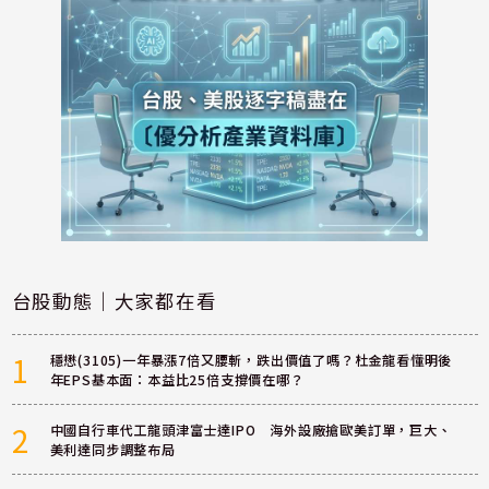
台股動態｜大家都在看
1
穩懋(3105)一年暴漲7倍又腰斬，跌出價值了嗎？杜金龍看懂明後
年EPS基本面：本益比25倍支撐價在哪？
2
中國自行車代工龍頭津富士達IPO 海外設廠搶歐美訂單，巨大、
美利達同步調整布局