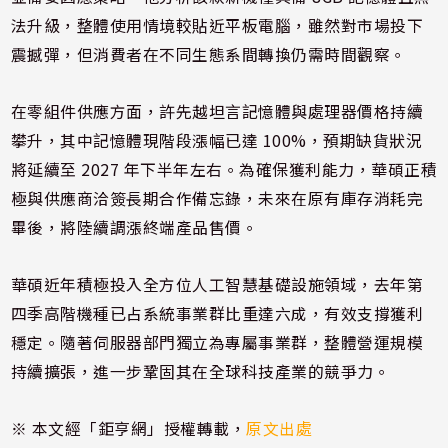
法升級，整體使用情境較貼近平板電腦，雖然對市場投下
震撼彈，但消費者在不同生態系間轉換仍需時間觀察。
在零組件供應方面，許先越坦言記憶體與處理器價格持續
攀升，其中記憶體現階段漲幅已達 100%，預期缺貨狀況
將延續至 2027 年下半年左右。為確保獲利能力，華碩正積
極與供應商洽簽長期合作備忘錄，未來在原有庫存消耗完
畢後，將陸續調漲終端產品售價。
華碩近年積極投入全方位人工智慧基礎設施領域，去年第
四季高階機種已占系統事業群比重達六成，有效支撐獲利
穩定。隨著伺服器部門獨立為專屬事業群，整體營運規模
持續擴張，進一步鞏固其在全球科技產業的競爭力。
※ 本文經「鉅亨網」授權轉載，
原文出處