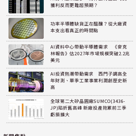
獲利反而更難超預期？
功率半導體缺貨正在醞釀？從大廠資
本支出看真正的時間點
AI資料中心帶動半導體需求 《麥克
林報告》估2027年市場規模突破2.2兆
美元
AI投資熱潮帶動需求 西門子調高全
年財測、單季工業事業利潤創歷史新
高
全球第二大矽晶圓廠SUMCO(3436-
JP)陷折舊高峰 新廠投產拖累前三季
虧損擴大