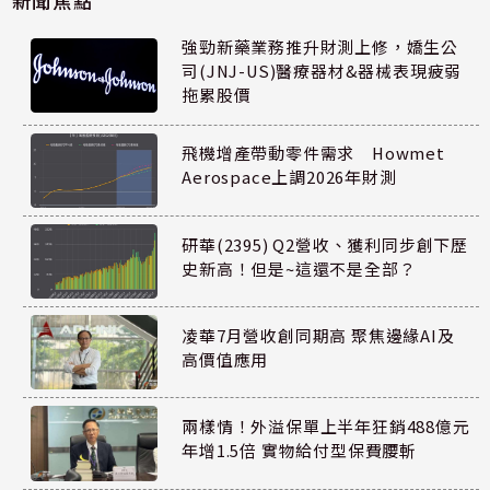
新聞焦點
強勁新藥業務推升財測上修，嬌生公
司(JNJ-US)醫療器材&器械表現疲弱
拖累股價
飛機增產帶動零件需求 Howmet
Aerospace上調2026年財測
研華(2395) Q2營收、獲利同步創下歷
史新高！但是~這還不是全部？
凌華7月營收創同期高 聚焦邊緣AI及
高價值應用
兩樣情！外溢保單上半年狂銷488億元
年增1.5倍 實物給付型保費腰斬