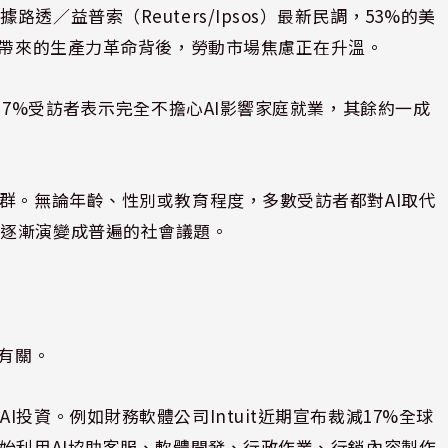
／益普索（Reuters/Ipsos）最新民調，53%的美
I帶來的生產力革命背後，勞動市場焦慮正在升溫。
37%受訪者表示完全不擔心AI影響家庭就業，其餘約一成
族群。無論年齡、性別或教育程度，多數受訪者都對AI取代
，逐漸演變成普遍的社會議題。
運有關。
投資。例如財務軟體公司Intuit近期宣布裁減17%全球
開始利用AI協助客服、軟體開發、行政作業、行銷內容製作