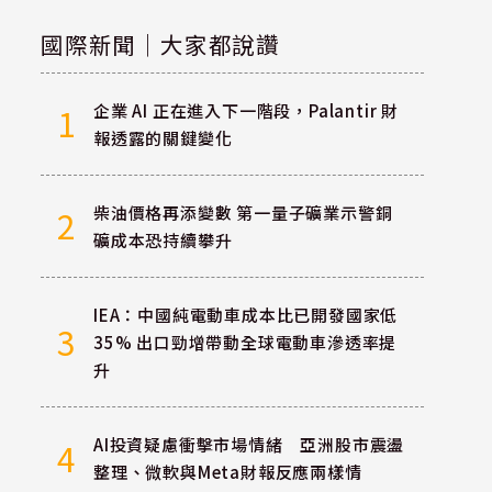
國際新聞｜大家都說讚
企業 AI 正在進入下一階段，Palantir 財
1
報透露的關鍵變化
柴油價格再添變數 第一量子礦業示警銅
2
礦成本恐持續攀升
IEA：中國純電動車成本比已開發國家低
3
35% 出口勁增帶動全球電動車滲透率提
升
AI投資疑慮衝擊市場情緒 亞洲股市震盪
4
整理、微軟與Meta財報反應兩樣情