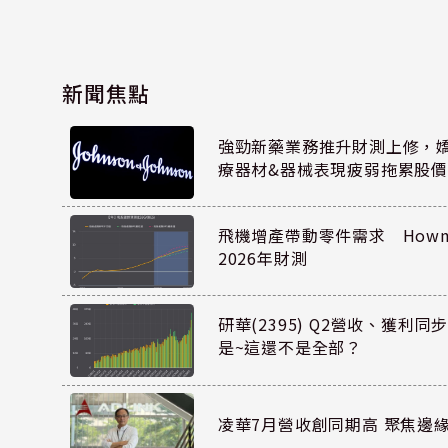
新聞焦點
強勁新藥業務推升財測上修，嬌生
療器材&器械表現疲弱拖累股價
飛機增產帶動零件需求 Howmet
2026年財測
研華(2395) Q2營收、獲利
是~這還不是全部？
凌華7月營收創同期高 聚焦邊緣