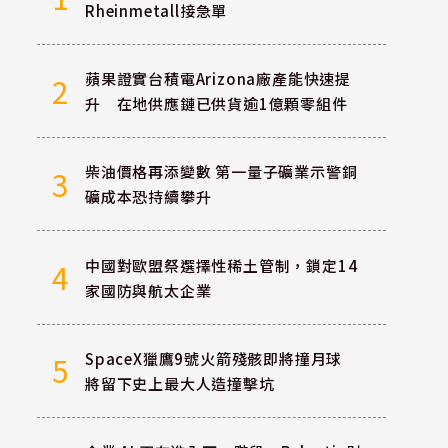
Rheinmetall接急單
蘋果證實台積電Arizona廠產能快速提
2
升 在地供應鏈已供貨逾1億顆零組件
柴油價格再添變數 第一量子礦業示警銅
3
礦成本恐持續攀升
中國對歐盟祭選擇性稀土管制，鎖定14
4
家國防與航太企業
SpaceX獵鷹9號火箭殘骸即將撞月球
5
將留下史上最大人造撞擊坑