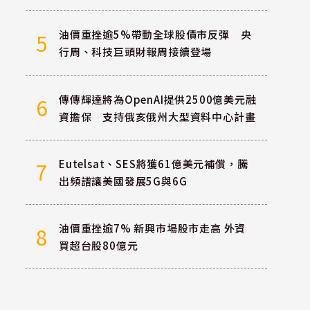
油價重挫逾5%帶動全球股債市反彈 央
5
行周、科技巨頭財報周接續登場
傳傳輝達將為OpenAI提供2500億美元融
6
資擔保 支持俄亥俄州大型資料中心計畫
Eutelsat、SES將獲61億美元補償，騰
7
出頻譜讓美國發展5G與6G
油價重挫逾7% 新興市場股市走高 外資
8
買超台股80億元