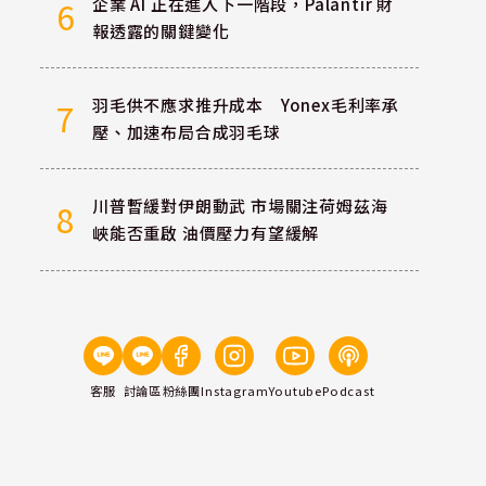
企業 AI 正在進入下一階段，Palantir 財
6
報透露的關鍵變化
羽毛供不應求推升成本 Yonex毛利率承
7
壓、加速布局合成羽毛球
川普暫緩對伊朗動武 市場關注荷姆茲海
8
峽能否重啟 油價壓力有望緩解
客服
討論區
粉絲團
Instagram
Youtube
Podcast