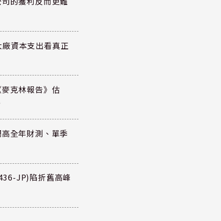
公司的獲利反而更難
大廠資本支出看真正
《麥克林報告》估
元
調高全年財測、單季
36-JP)陷折舊高峰