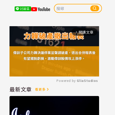
討論區
閱讀文章
arrow_forward_ios
Powered by 
GliaStudios
最新文章
看更多
Mute