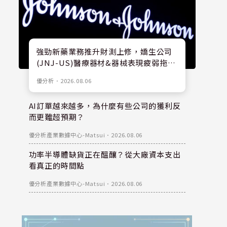
強勁新藥業務推升財測上修，嬌生公司
(JNJ-US)醫療器材&器械表現疲弱拖累
股價
優分析
．
2026.08.06
AI訂單越來越多，為什麼有些公司的獲利反
而更難超預期？
優分析產業數據中心-Matsui
．
2026.08.06
功率半導體缺貨正在醞釀？從大廠資本支出
看真正的時間點
優分析產業數據中心-Matsui
．
2026.08.06