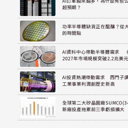
AI訂單越來越多，為什麼有些
超預期？
功率半導體缺貨正在醞釀？從
的時間點
AI資料中心帶動半導體需求 
2027年市場規模突破2.2兆美
AI投資熱潮帶動需求 西門子
工業事業利潤創歷史新高
全球第二大矽晶圓廠SUMCO(34
新廠投產拖累前三季虧損擴大