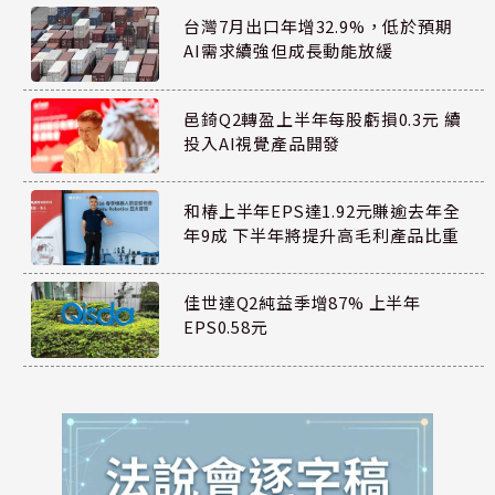
台灣7月出口年增32.9%，低於預期
AI需求續強但成長動能放緩
邑錡Q2轉盈上半年每股虧損0.3元 續
投入AI視覺產品開發
和椿上半年EPS達1.92元賺逾去年全
年9成 下半年將提升高毛利產品比重
佳世達Q2純益季增87% 上半年
EPS0.58元