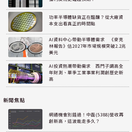
功率半導體缺貨正在醞釀？從大廠資
本支出看真正的時間點
AI資料中心帶動半導體需求 《麥克
林報告》估2027年市場規模突破2.2兆
美元
AI投資熱潮帶動需求 西門子調高全
年財測、單季工業事業利潤創歷史新
高
新聞焦點
網通機會別錯過！中磊(5388)營收再
創新高，這波能走多久？