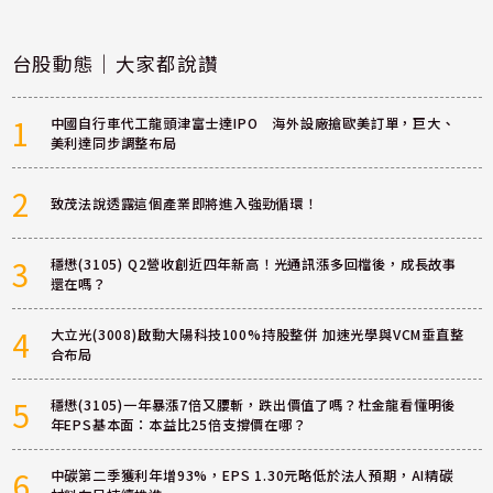
台股動態｜大家都說讚
1
中國自行車代工龍頭津富士達IPO 海外設廠搶歐美訂單，巨大、
美利達同步調整布局
2
致茂法說透露這個產業即將進入強勁循環！
3
穩懋(3105) Q2營收創近四年新高！光通訊漲多回檔後，成長故事
還在嗎？
4
大立光(3008)啟動大陽科技100%持股整併 加速光學與VCM垂直整
合布局
5
穩懋(3105)一年暴漲7倍又腰斬，跌出價值了嗎？杜金龍看懂明後
年EPS基本面：本益比25倍支撐價在哪？
6
中碳第二季獲利年增93%，EPS 1.30元略低於法人預期，AI精碳