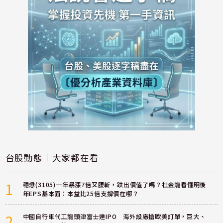
台股動態｜大家都在看
1
穩懋(3105)一年暴漲7倍又腰斬，跌出價值了嗎？杜金龍看懂明後
年EPS基本面：本益比25倍支撐價在哪？
2
中國自行車代工龍頭津富士達IPO 海外設廠搶歐美訂單，巨大、