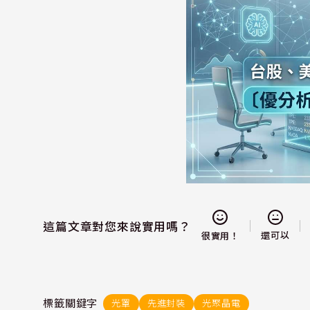
這篇文章對您來說實用嗎？
還可以
很實用！
標籤關鍵字
光罩
先進封裝
光聚晶電