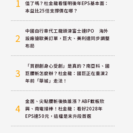
1
值了嗎？杜金龍看懂明後年EPS基本面：
本益比25倍支撐價在哪？
中國自行車代工龍頭津富士達IPO 海外
2
設廠搶歐美訂單，巨大、美利達同步調整
布局
「買群創身心受創」是真的？南亞科、國
3
巨腰斬怎麼辦？杜金龍：國巨正在重演2
年前「華城」走法！
金居、尖點腰斬後換誰漲？ABF載板欣
4
興、南電接棒！杜金龍：看好2028年
EPS達50元，這檔是末升段首選