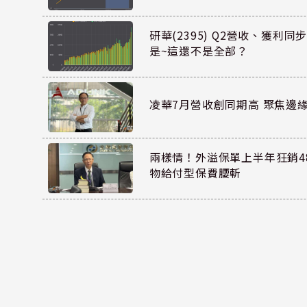
研華(2395) Q2營收、獲利
是~這還不是全部？
凌華7月營收創同期高 聚焦邊緣
兩樣情！外溢保單上半年狂銷48
物給付型保費腰斬