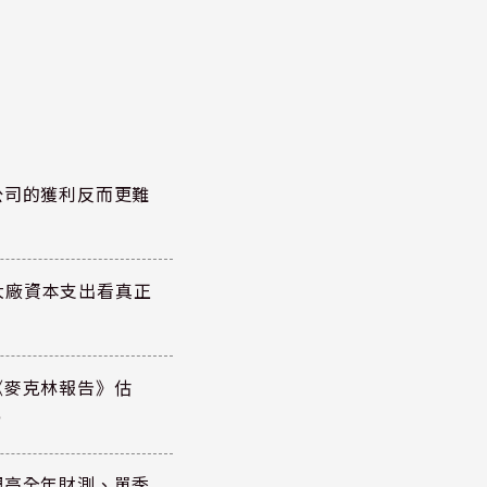
公司的獲利反而更難
大廠資本支出看真正
《麥克林報告》估
元
調高全年財測、單季