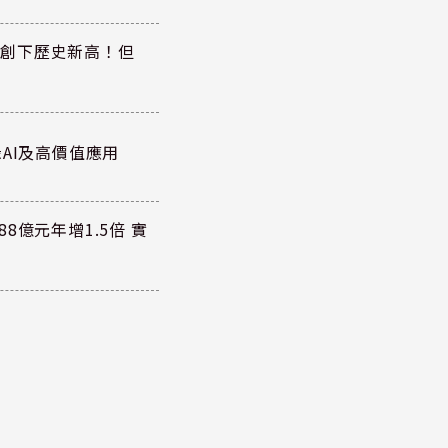
同步創下歷史新高！但
AI及高價值應用
8億元年增1.5倍 實