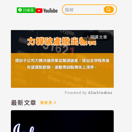
討論區
閱讀文章
arrow_forward_ios
Powered by 
GliaStudios
最新文章
看更多
Mute