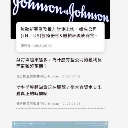
強勁新藥業務推升財測上修，嬌生公司
(JNJ-US)醫療器材&器械表現疲弱拖累
股價
優分析
．
2026.08.06
AI訂單越來越多，為什麼有些公司的獲利反
而更難超預期？
優分析產業數據中心-Matsui
．
2026.08.06
功率半導體缺貨正在醞釀？從大廠資本支出
看真正的時間點
優分析產業數據中心-Matsui
．
2026.08.06