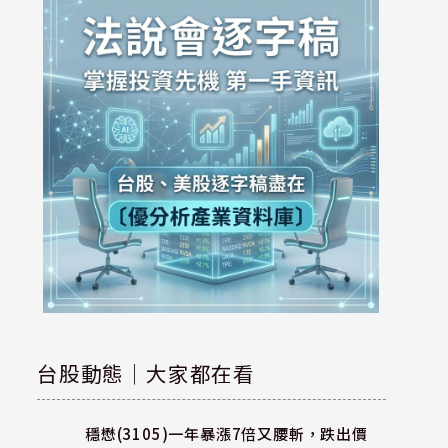
台股動態｜大家都在看
穩懋(3105)一年暴漲7倍又腰斬，跌出價