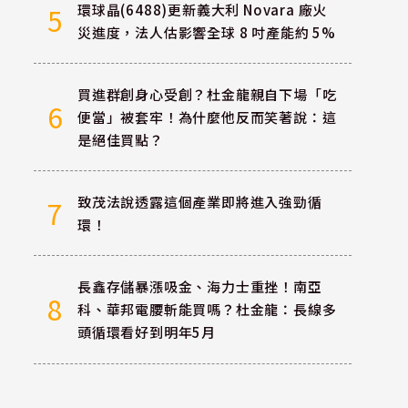
環球晶(6488)更新義大利 Novara 廠火
5
災進度，法人估影響全球 8 吋產能約 5%
買進群創身心受創？杜金龍親自下場「吃
6
便當」被套牢！為什麼他反而笑著說：這
是絕佳買點？
致茂法說透露這個產業即將進入強勁循
7
環！
長鑫存儲暴漲吸金、海力士重挫！南亞
8
科、華邦電腰斬能買嗎？杜金龍：長線多
頭循環看好到明年5月