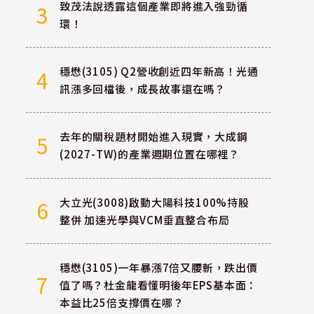
致茂法說透露這個產業即將進入強勁循
3
環！
穩懋(3105) Q2營收創近四年新高！光通
4
訊漲多回檔後，成長故事還在嗎？
去年的關稅題材開始進入現實，大成鋼
5
(2027-TW)的產業週期位置在哪裡？
大立光(3008)啟動大陽科技100%持股
6
整併 加速光學與VCM垂直整合布局
穩懋(3105)一年暴漲7倍又腰斬，跌出價
7
值了嗎？杜金龍看懂明後年EPS基本面：
本益比25倍支撐價在哪？