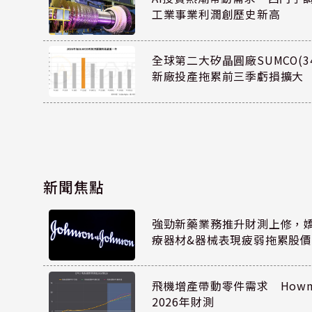
工業事業利潤創歷史新高
全球第二大矽晶圓廠SUMCO(34
新廠投產拖累前三季虧損擴大
新聞焦點
強勁新藥業務推升財測上修，嬌生
療器材&器械表現疲弱拖累股價
飛機增產帶動零件需求 Howmet
2026年財測