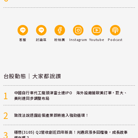
客服
討論區
粉絲團
Instagram
Youtube
Podcast
台股動態｜大家都說讚
1
中國自行車代工龍頭津富士達IPO 海外設廠搶歐美訂單，巨大、
美利達同步調整布局
2
致茂法說透露這個產業即將進入強勁循環！
3
穩懋(3105) Q2營收創近四年新高！光通訊漲多回檔後，成長故事
還在嗎？