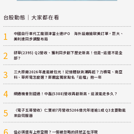
台股動態｜大家都在看
1
中國自行車代工龍頭津富士達IPO 海外設廠搶歐美訂單，巨大、
美利達同步調整布局
2
研華(2395) Q2營收、獲利同步創下歷史新高！但是~這還不是全
部？
3
三大原廠2026年產能被包光！記憶體缺貨潮再起？力積電、南亞
科、華邦電怎麼選？鄭廳宜獨家點名「這檔」抱一年
4
網通機會別錯過！中磊(5388)營收再創新高，這波能走多久？
5
〈電子五哥營收〉仁寶前7月營收5206億元年增逾1成 Q3主要動能
來自伺服器
6
佳必琪還有上修空間？一個被忽略的訊號正在浮現