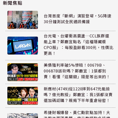
新聞焦點
台灣首度「斷網」演習登場，5G降速
30分鐘測試全民通訊備援
台光電、台燿衝高震盪…CCL族群還
能上車？鄭廳宜點名「這檔隱藏版
CPO股」：每股盈餘看300元，性價比
更高！
美債殖利率破5%慘賠！00679B、
00687B該砍嗎？鄭廳宜：1張都別
賣！看懂「這關鍵」錢是等出來的！
新應材(4749)從1220摔到647元能撿
嗎？億元教授」鄭廳宜：我1張都沒賣
還加碼認購？親揭下半年重倉秘密！
希捷財報爆發、黃仁勳欽點加持！大