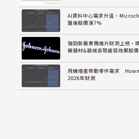
AI資料中心需求升溫，Microc
盤後股價漲7%
強勁新藥業務推升財測上修，嬌生
療器材&器械表現疲弱拖累股價
飛機增產帶動零件需求 Howmet
2026年財測