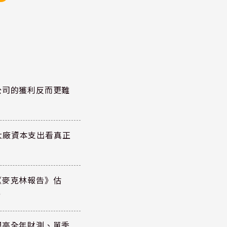
公司的獲利反而更難
大廠資本支出看真正
《麥克林報告》估
元
調高全年財測、單季