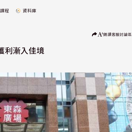
課程
資料庫
朗讀
客服
討論區
團獲利漸入佳境