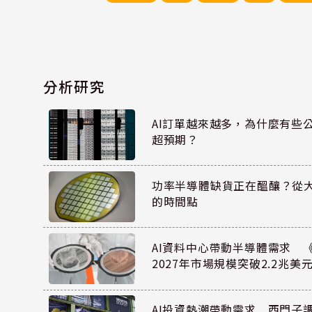
分析研究
AI訂單越來越多，為什麼有些
超預期？
功率半導體缺貨正在醞釀？從
的時間點
AI資料中心帶動半導體需求 
2027年市場規模突破2.2兆美
AI投資熱潮帶動需求 西門子