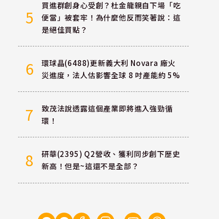
買進群創身心受創？杜金龍親自下場「吃
5
便當」被套牢！為什麼他反而笑著說：這
是絕佳買點？
環球晶(6488)更新義大利 Novara 廠火
6
災進度，法人估影響全球 8 吋產能約 5%
致茂法說透露這個產業即將進入強勁循
7
環！
研華(2395) Q2營收、獲利同步創下歷史
8
新高！但是~這還不是全部？