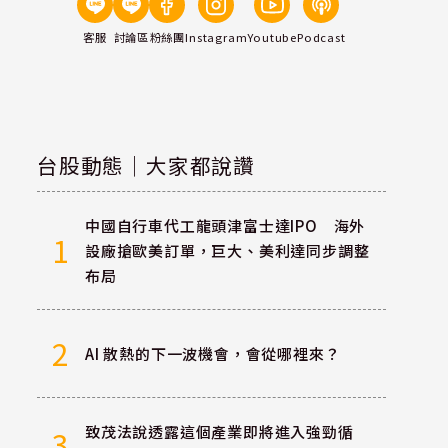
客服
討論區
粉絲團
Instagram
Youtube
Podcast
台股動態｜大家都說讚
中國自行車代工龍頭津富士達IPO 海外
1
設廠搶歐美訂單，巨大、美利達同步調整
布局
2
AI 散熱的下一波機會，會從哪裡來？
致茂法說透露這個產業即將進入強勁循
3