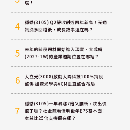
環！
穩懋(3105) Q2營收創近四年新高！光通
4
訊漲多回檔後，成長故事還在嗎？
去年的關稅題材開始進入現實，大成鋼
5
(2027-TW)的產業週期位置在哪裡？
大立光(3008)啟動大陽科技100%持股
6
整併 加速光學與VCM垂直整合布局
穩懋(3105)一年暴漲7倍又腰斬，跌出價
7
值了嗎？杜金龍看懂明後年EPS基本面：
本益比25倍支撐價在哪？