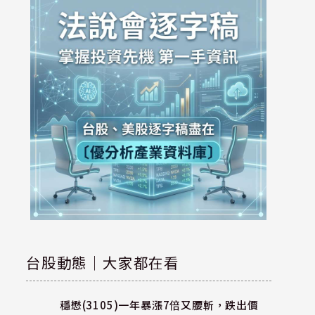
台股動態｜大家都在看
穩懋(3105)一年暴漲7倍又腰斬，跌出價