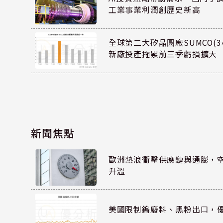
工業事業利潤創歷史新高
全球第二大矽晶圓廠SUMCO(34
新廠投產拖累前三季虧損擴大
新聞焦點
歐洲熱浪衝擊供應鏈與通膨，
升溫
美國限制鎢廢料、黑粉出口，