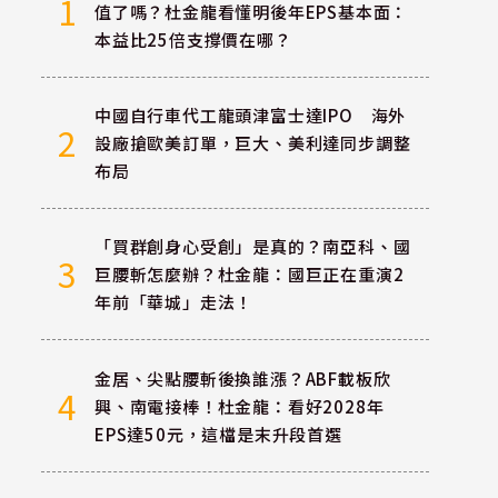
1
值了嗎？杜金龍看懂明後年EPS基本面：
本益比25倍支撐價在哪？
中國自行車代工龍頭津富士達IPO 海外
2
設廠搶歐美訂單，巨大、美利達同步調整
布局
「買群創身心受創」是真的？南亞科、國
3
巨腰斬怎麼辦？杜金龍：國巨正在重演2
年前「華城」走法！
金居、尖點腰斬後換誰漲？ABF載板欣
4
興、南電接棒！杜金龍：看好2028年
EPS達50元，這檔是末升段首選