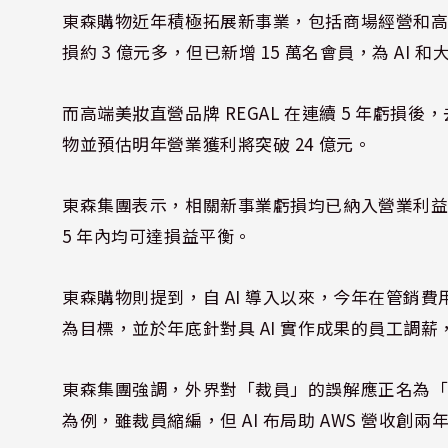
東森購物近年積極拓展新事業，包括商場經營和高端
損約 3 億元多，但已新增 15 萬名會員，為 AI
而高端美妝直營品牌 REGAL 在連續 5 年虧損
物並預估明年營業獲利將突破 24 億元。
東森集團表示，相關新事業虧損均已納入營業利
5 年內均可達損益平衡。
東森購物則提到，自 AI 導入以來，今年在管銷費用節
為目標，並於年底針對具 AI 實作成果的員工調
東森集團強調，外界對「裁員」的誤解應正名為「降
為例，雖裁員縮編，但 AI 布局助 AWS 營收創兩