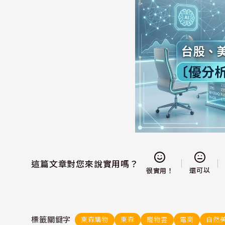
這篇文章對您來說實用嗎？
還可以
很實用！
標籤關鍵字
東森購物
東森
寵物雲
電商
自然