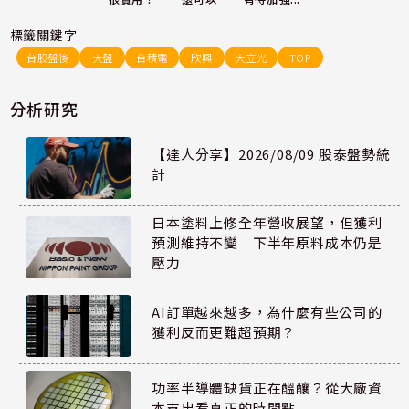
標籤關鍵字
台股盤後
大盤
台積電
欣興
大立光
TOP
分析研究
【達人分享】2026/08/09 股泰盤勢統
計
日本塗料上修全年營收展望，但獲利
預測維持不變 下半年原料成本仍是
壓力
AI訂單越來越多，為什麼有些公司的
獲利反而更難超預期？
功率半導體缺貨正在醞釀？從大廠資
本支出看真正的時間點