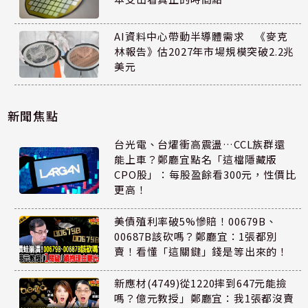
AI資料中心帶動半導體需求 《麥克
林報告》估2027年市場規模突破2.2兆
美元
新聞焦點
台光電、台燿衝高震盪…CCL族群還
能上車？鄭廳宜點名「這檔隱藏版
CPO股」：每股盈餘看300元，性價比
更高！
美債殖利率破5%慘賠！00679B、
00687B該砍嗎？鄭廳宜：1張都別
賣！看懂「這關鍵」錢是等出來的！
新應材(4749)從1220摔到647元能撿
嗎？億元教授」鄭廳宜：我1張都沒賣