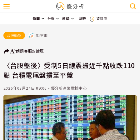
新聞
分析
教學
課程
資料庫
鉅亨網
台股動態
朗讀
客服
討論區
〈台股盤後〉受制5日線震盪近千點收跌110
點 台積電尾盤摜至平盤
2026年03月24日 09:06 - 優分析產業數據中心