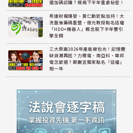
還加碼認購？親揭下半年重倉秘密！
希捷財報爆發、黃仁勳欽點加持！大
洗盤後籌碼重整，億元教授點名這檔
「HDD+機器人」概念股下半年雙引
擎全開
三大原廠2026年產能被包光！記憶體
缺貨潮再起？力積電、南亞科、華邦
電怎麼選？鄭廳宜獨家點名「這檔」
抱一年