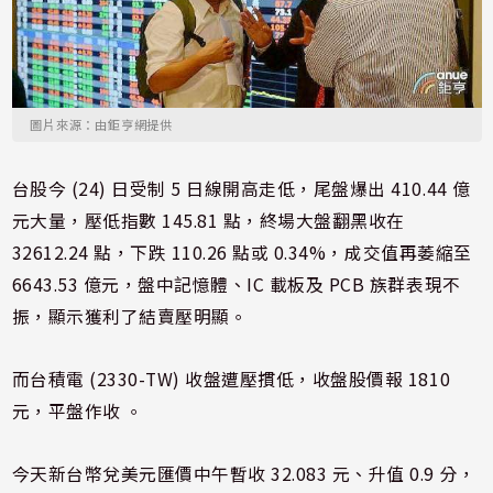
圖片來源：由鉅亨網提供
台股今 (24) 日受制 5 日線開高走低，尾盤爆出 410.44 億
元大量，壓低指數 145.81 點，終場大盤翻黑收在
32612.24 點，下跌 110.26 點或 0.34%，成交值再萎縮至
6643.53 億元，盤中記憶體、IC 載板及 PCB 族群表現不
振，顯示獲利了結賣壓明顯。
而台積電 (2330-TW) 收盤遭壓摜低，收盤股價報 1810
元，平盤作收 。
今天新台幣兌美元匯價中午暫收 32.083 元、升值 0.9 分，