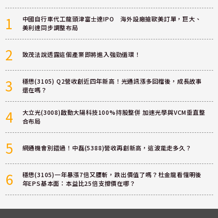
1
中國自行車代工龍頭津富士達IPO 海外設廠搶歐美訂單，巨大、
美利達同步調整布局
2
致茂法說透露這個產業即將進入強勁循環！
3
穩懋(3105) Q2營收創近四年新高！光通訊漲多回檔後，成長故事
還在嗎？
4
大立光(3008)啟動大陽科技100%持股整併 加速光學與VCM垂直整
合布局
5
網通機會別錯過！中磊(5388)營收再創新高，這波能走多久？
6
穩懋(3105)一年暴漲7倍又腰斬，跌出價值了嗎？杜金龍看懂明後
年EPS基本面：本益比25倍支撐價在哪？