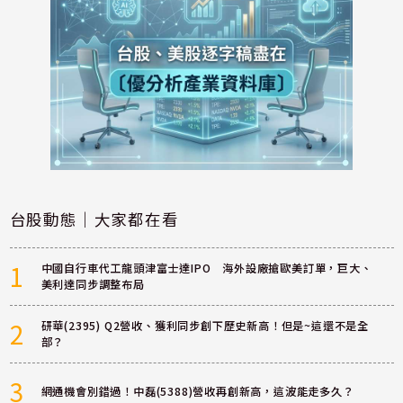
台股動態｜大家都在看
1
中國自行車代工龍頭津富士達IPO 海外設廠搶歐美訂單，巨大、
美利達同步調整布局
2
研華(2395) Q2營收、獲利同步創下歷史新高！但是~這還不是全
部？
3
網通機會別錯過！中磊(5388)營收再創新高，這波能走多久？