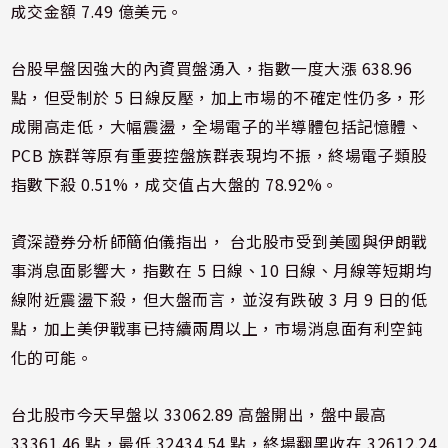
成交金額 7.49 億美元。
台股早盤因強大的內資買盤湧入，指數一度大漲 638.96
點，但受制於 5 日線反壓，加上市場的不確定性仍多，形
成開高走低，大幅震盪，全場電子的半導體包括記憶體、
PCB 族群等原有重要控盤族群表現均不振，終場電子類股
指數下殺 0.51%，成交值占大盤的 78.92%。
資深證券分析師簡伯儀指出， 台北股市受到美國與伊朗戰
事消息面影響大，指數在 5 日線、10 日線、月線等短期均
線附近震盪下殺，但大盤而言，並沒有跌破 3 月 9 日的低
點，加上美伊戰事已持續兩周以上，市場消息面有利空鈍
化的可能。
台北股市今天早盤以 33062.89 高盤開出，盤中最高
33361.46 點，最低 32434.54 點，終場翻黑收在 32612.24