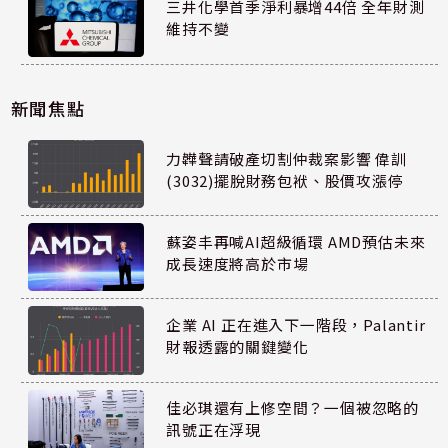
三井化學首季淨利暴增44倍 全年財測
維持不變
新聞焦點
力韡聲請破產切割仲裁案影響 偉訓
(3032)擺脫財務包袱、股價攻漲停
蘇姿丰再喊AI超級循環 AMD預估未來
成長速度將高於市場
企業 AI 正在進入下一階段，Palantir
財報透露的關鍵變化
佳必琪還有上修空間？一個被忽略的
訊號正在浮現