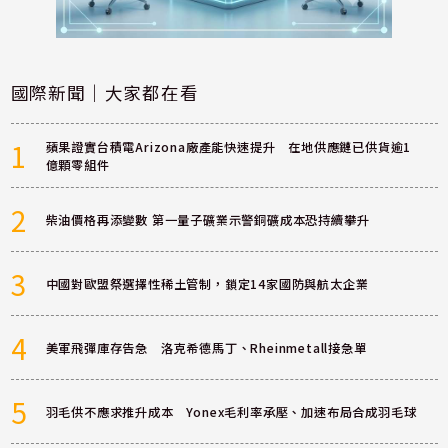
國際新聞｜大家都在看
1
蘋果證實台積電Arizona廠產能快速提升 在地供應鏈已供貨逾1
億顆零組件
2
柴油價格再添變數 第一量子礦業示警銅礦成本恐持續攀升
3
中國對歐盟祭選擇性稀土管制，鎖定14家國防與航太企業
4
美軍飛彈庫存告急 洛克希德馬丁、Rheinmetall接急單
5
羽毛供不應求推升成本 Yonex毛利率承壓、加速布局合成羽毛球