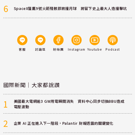
6
SpaceX獵鷹9號火箭殘骸即將撞月球 將留下史上最大人造撞擊坑
客服
討論區
粉絲團
Instagram
Youtube
Podcast
國際新聞｜大家都說讚
1
美國最大電網逾3 GW用電瞬間消失 資料中心同步切換BBU造成
電壓波動
2
企業 AI 正在進入下一階段，Palantir 財報透露的關鍵變化