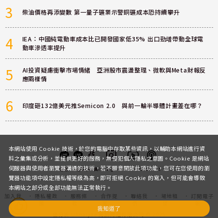
3
柴油價格再添變數 第一量子礦業示警銅礦成本恐持續攀升
4
IEA：中國純電動車成本比已開發國家低35% 出口勁增帶動全球電
動車滲透率提升
5
AI投資疑慮衝擊市場情緒 亞洲股市震盪整理、微軟與Meta財報反
應兩樣情
6
印度砸132億美元推Semicon 2.0 與前一輪半導體計畫差在哪？
本網站使用 Cookie 技術，於您的電腦中存取某些資訊，以輔助本網站進行資
料之彙集或分析，並提供更好的服務，無侵犯個人隱私之意圖。Cookie 是網站
伺服器與使用者瀏覽器溝通的技術，若不願意開放此項功能，您可在您使用的瀏
客服
討論區
粉絲團
Instagram
Youtube
Podcast
覽器功能項中設定隱私權等級為高，即可拒絕 Cookie 的寫入，但可能會導致
本網站之部分或全部功能無法正常執行。
加入我
隱私權政
服務條
合作提
聯絡我
場地租
訂閱電子
們
策
款
案
們
借
報
我知道了
優分析 UAnalyze 商拓財經有限公司 © 2025