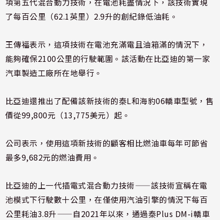
項第五代混合動力技術，在電池耗盡情況下，該技術實現
了每百公里（62.1英里）2.9升的創紀錄低油耗。
王傳福表示，這項技術在電池充滿電且油箱滿的情況下，
能夠確保2100公里的行駛範圍。該活動在比亞迪的第一家
汽車製造工廠所在地舉行。
比亞迪還推出了配備該新技術的秦L和海豹06轎車型號，售
價從99,800元（13,775美元）起。
公司表示，使用這項新技術的顧客相比燃油車每年可節省
最多9,682元的燃油費用。
比亞迪的上一代插電式混合動力技術——該技術宣稱在電
池模式下行駛數十公里，在僅使用汽油引擎的情況下每百
公里耗油3.8升——自2021年以來，通過秦Plus DM-i轎車