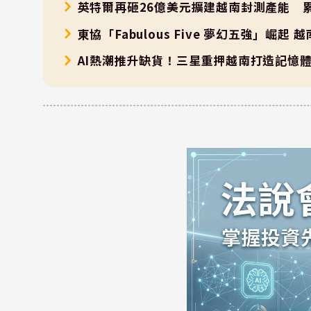
英特爾再砸26億美元擴建越南封測產能 
東協「Fabulous Five 夢幻五強」
AI熱潮推升缺貨！三星重押越南打造記憶