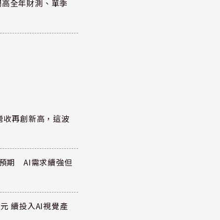
調高全年財測、單季
)營收再創新高，這波
於預期 AI需求續強但
元 續投入AI視覺產