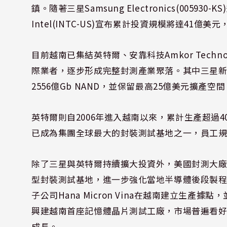
鎮。隨著三星Samsung Electronics(005
Intel(INTC-US)宣布累計投資規模將達41
目前越南已集結英特爾、安靠科技Amkor Technology
際業者，逐步形成完整封測產業聚落。其中三星新廠預
2556億Gb NAND，並保留最高25億美元擴產空間
英特爾則自2006年進入越南以來，累計生產超過4
已成為集團全球最大的封裝測試基地之一，員工規模
除了三星與英特爾持續擴大投資外，美國封測大廠Amko
型封裝測試基地，進一步強化當地半導體後段製程產能。南
子公司Hana Micron Vina在越南建立生
興建越南首座記憶體晶片測試工廠，市場普遍看好Ha
成長。