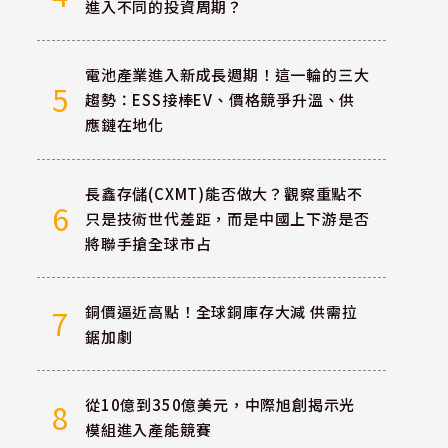
進入不同的投資周期？
電池產業進入新成長週期！這一輪的三大
5
趨勢：ESS接棒EV、價格競爭升溫、供
應鏈在地化
長鑫存儲(CXMT)能否做大？觀察重點不
6
只是技術世代差距，而是中國上下游是否
將聯手搶全球市占
銅價逼近高點！全球銅庫存大減 供需拉
7
鋸加劇
從10億到350億美元，中際旭創揭示光
8
模組進入產能競賽