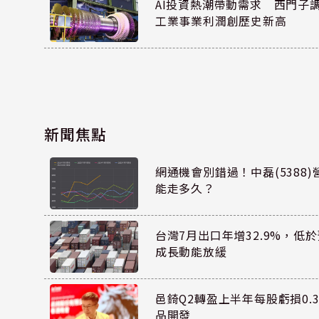
AI投資熱潮帶動需求 西門子
工業事業利潤創歷史新高
新聞焦點
網通機會別錯過！中磊(5388
能走多久？
台灣7月出口年增32.9%，低
成長動能放緩
邑錡Q2轉盈上半年每股虧損0.3
品開發