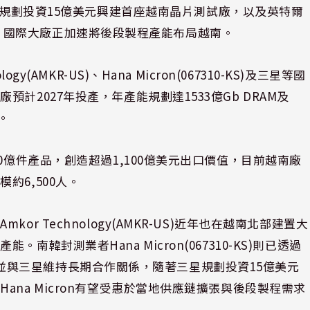
930-KS)規劃投資15億美元興建首座越南晶片測試廠，以及英特爾
億美元，國際大廠正加速將後段製程產能布局越南。
(AMKR-US)、Hana Micron(067310-KS)及三星等國
計2027年投產，年產能規劃達1533億Gb DRAM及
。
0億件產品，創造超過1,100億美元出口價值，目前越南廠
約6,500人。
r Technology(AMKR-US)近年也在越南北部建置大
韓封測業者Hana Micron(067310-KS)則已透過
產據點，並與三星維持長期合作關係，隨著三星規劃投資15億美元
na Micron有望受惠於當地供應鏈擴張與後段製程需求