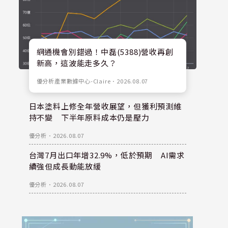
網通機會別錯過！中磊(5388)營收再創
新高，這波能走多久？
優分析產業數據中心-Claire
．
2026.08.07
日本塗料上修全年營收展望，但獲利預測維
持不變 下半年原料成本仍是壓力
優分析
．
2026.08.07
台灣7月出口年增32.9%，低於預期 AI需求
續強但成長動能放緩
優分析
．
2026.08.07