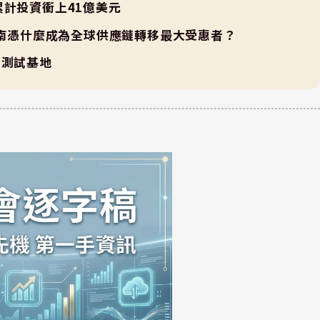
累計投資衝上41億美元
崛起 越南憑什麼成為全球供應鏈轉移最大受惠者？
體測試基地