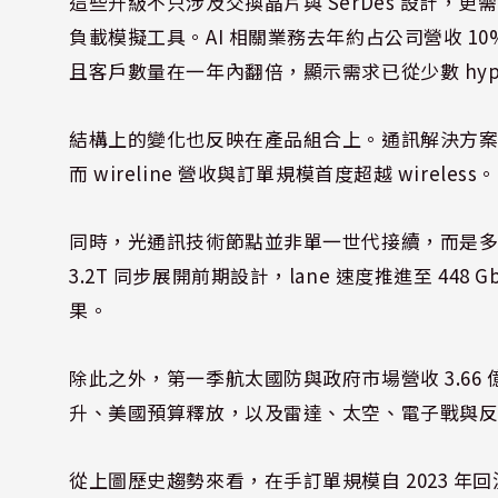
這些升級不只涉及交換晶片與 SerDes 設計
負載模擬工具。AI 相關業務去年約占公司營收 10
且客戶數量在一年內翻倍，顯示需求已從少數 hype
結構上的變化也反映在產品組合上。通訊解決方案事
而 wireline 營收與訂單規模首度超越 wireless。
同時，光通訊技術節點並非單一世代接續，而是多世代
3.2T 同步展開前期設計，lane 速度推進至 4
果。
除此之外，第一季航太國防與政府市場營收 3.66
升、美國預算釋放，以及雷達、太空、電子戰與
從上圖歷史趨勢來看，在手訂單規模自 2023 年回溫