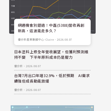
網通機會別錯過！中磊(5388)營收再創
新高，這波能走多久？
優分析產業數據中心-Claire
．
2026.08.07
日本塗料上修全年營收展望，但獲利預測維
持不變 下半年原料成本仍是壓力
優分析
．
2026.08.07
台灣7月出口年增32.9%，低於預期 AI需求
續強但成長動能放緩
優分析
．
2026.08.07