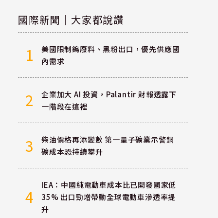
國際新聞｜大家都說讚
美國限制鎢廢料、黑粉出口，優先供應國
1
內需求
企業加大 AI 投資，Palantir 財報透露下
2
一階段在這裡
柴油價格再添變數 第一量子礦業示警銅
3
礦成本恐持續攀升
IEA：中國純電動車成本比已開發國家低
4
35% 出口勁增帶動全球電動車滲透率提
升