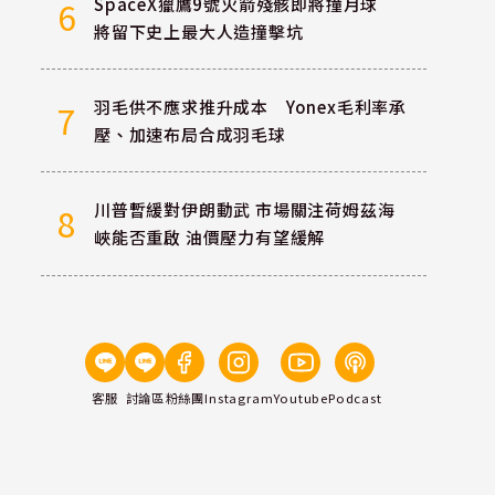
SpaceX獵鷹9號火箭殘骸即將撞月球
6
將留下史上最大人造撞擊坑
羽毛供不應求推升成本 Yonex毛利率承
7
壓、加速布局合成羽毛球
川普暫緩對伊朗動武 市場關注荷姆茲海
8
峽能否重啟 油價壓力有望緩解
客服
討論區
粉絲團
Instagram
Youtube
Podcast