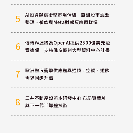
AI投資疑慮衝擊市場情緒 亞洲股市震盪
5
整理、微軟與Meta財報反應兩樣情
傳傳輝達將為OpenAI提供2500億美元融
6
資擔保 支持俄亥俄州大型資料中心計畫
歐洲熱浪衝擊供應鏈與通膨，空調、避險
7
需求同步升溫
三井不動產設熊本研發中心 布局實體AI
8
與下一代半導體技術