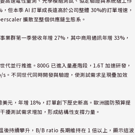
，更需要高速電性量測、光學模組測試、協定驗證與系統級工作
%，但本季 AI 訂單成長遠高於公司整體 30%的訂單增速，
rscaler 擴散至整個供應鏈生態系。
業群第一季營收年增 27%，其中商用通訊年增 33%，
並行推進。800G 已進入量產階段，1.6T 加速研發，
48 Gb/s。不同世代同時開發與驗證，使測試需求呈現疊加效
 億美元，年增 18%，訂單創下歷史新高。歐洲國防預算提
反干擾測試需求增加，形成結構性支撐力量。
後持續攀升，B/B ratio 長期維持在 1 倍以上，顯示這波