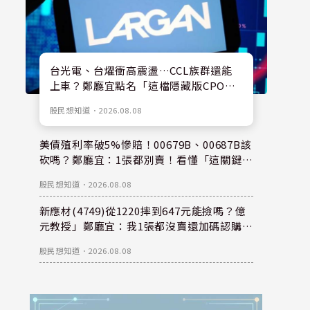
台光電、台燿衝高震盪…CCL族群還能
上車？鄭廳宜點名「這檔隱藏版CPO
股」：每股盈餘看300元，性價比更高！
股民想知道
．
2026.08.08
美債殖利率破5%慘賠！00679B、00687B該
砍嗎？鄭廳宜：1張都別賣！看懂「這關鍵」
錢是等出來的！
股民想知道
．
2026.08.08
新應材(4749)從1220摔到647元能撿嗎？億
元教授」鄭廳宜：我1張都沒賣還加碼認購？
親揭下半年重倉秘密！
股民想知道
．
2026.08.08