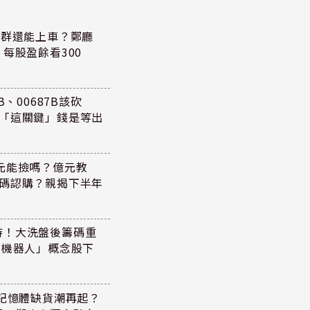
族群還能上車？鄭廳
每股盈餘看300
、00687B該砍
懂「這關鍵」錢是等出
47元能撿嗎？億元教
加碼認購？親揭下半年
持！大洗盤後籌碼重
+機器人」概念股下
！記憶體缺貨潮再起？