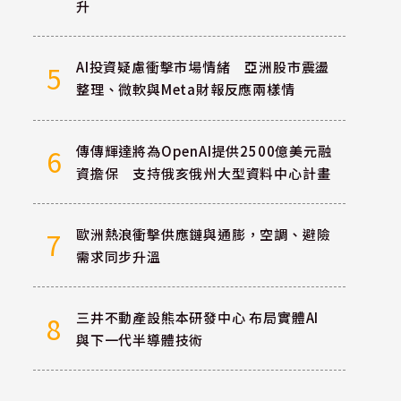
升
AI投資疑慮衝擊市場情緒 亞洲股市震盪
5
整理、微軟與Meta財報反應兩樣情
傳傳輝達將為OpenAI提供2500億美元融
6
資擔保 支持俄亥俄州大型資料中心計畫
歐洲熱浪衝擊供應鏈與通膨，空調、避險
7
需求同步升溫
三井不動產設熊本研發中心 布局實體AI
8
與下一代半導體技術