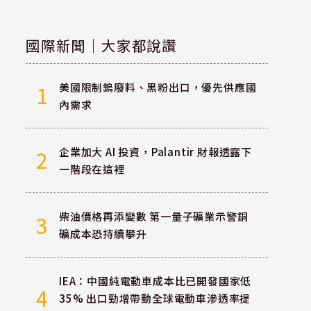
國際新聞｜大家都說讚
美國限制鎢廢料、黑粉出口，優先供應國
1
內需求
企業加大 AI 投資，Palantir 財報透露下
2
一階段在這裡
柴油價格再添變數 第一量子礦業示警銅
3
礦成本恐持續攀升
IEA：中國純電動車成本比已開發國家低
4
35% 出口勁增帶動全球電動車滲透率提