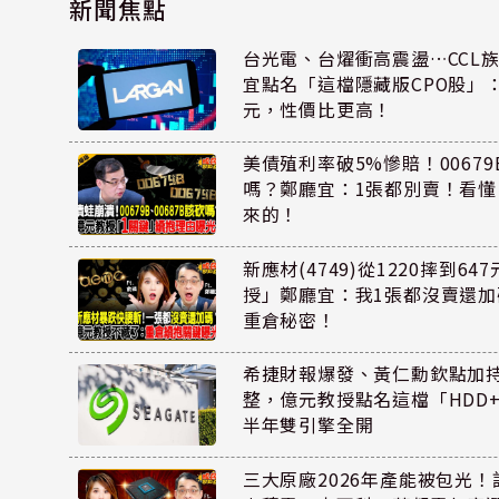
新聞焦點
台光電、台燿衝高震盪…CCL
宜點名「這檔隱藏版CPO股」：
元，性價比更高！
美債殖利率破5%慘賠！00679B
嗎？鄭廳宜：1張都別賣！看
來的！
新應材(4749)從1220摔到6
授」鄭廳宜：我1張都沒賣還
重倉秘密！
希捷財報爆發、黃仁勳欽點加
整，億元教授點名這檔「HDD
半年雙引擎全開
三大原廠2026年產能被包光