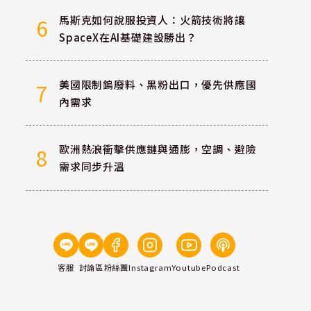
馬斯克如何說服投資人：火箭技術將讓
6
SpaceX在AI基礎建設勝出？
美國限制鎢廢料、黑粉出口，優先供應國
7
內需求
歐洲熱浪衝擊供應鏈與通膨，空調、避險
8
需求同步升溫
客服
討論區
粉絲團
Instagram
Youtube
Podcast