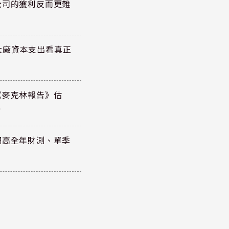
公司的獲利反而更難
大廠資本支出看真正
《麥克林報告》估
元
調高全年財測、單季