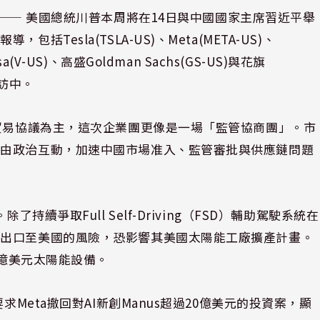
⸺ 美國總統川普本周將在14日與中國國家主席習近平舉
esla(TSLA-US)、Meta(META-US)、
Visa(V-US)、高盛Goldman Sachs(GS-US)與花旗
同訪中。
與貿易協議為主，這次企業團更像是一場「監管協商團」。市
藉由政治互動，加速中國市場准入、監管審批與供應鏈問題
持續爭取Full Self-Driving（FSD）輔助駕駛系統在
備出口至美國的風險，恐影響其美國太陽能工廠擴產計畫。
9億美元太陽能設備。
求Meta撤回對AI新創Manus超過20億美元的投資案，顯