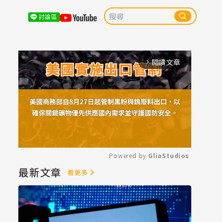
討論區
閱讀文章
arrow_forward_ios
Powered by 
GliaStudios
最新文章
看更多
Mute