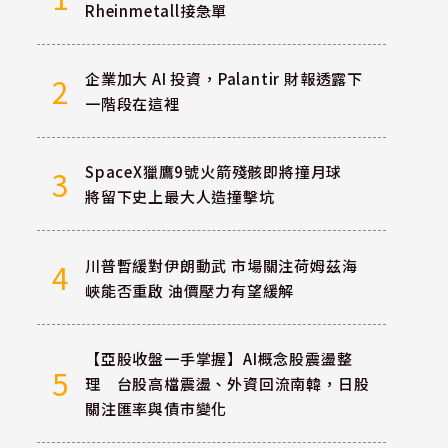
Rheinmetall接急單
企業加大 AI 投資，Palantir 財報透露下
2
一階段在這裡
SpaceX獵鷹9號火箭殘骸即將撞月球
3
將留下史上最大人造撞擊坑
川普暫緩對伊朗動武 市場關注荷姆茲海
4
峽能否重啟 油價壓力有望緩解
【亞股收盤一手掌握】AI概念股震盪整
5
理 台股高檔震盪、外資回流南韓，日股
關注匯率與債市變化