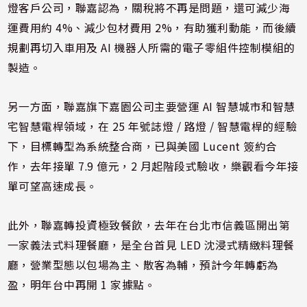
燈客戶公司，聯嘉認為，關稅將不再是問題，還可減少海
運費用約 4%、減少包材費用 2%，有助獲利動能，而後續
規劃再切入車用及 AI 機器人所需的電子零組件控制模組的
製造。
另一方面，聯嘉旗下嘉園公司主要營運 AI 智慧城市和智慧
宅智慧電桿領域，在 25 年號誌燈 / 路燈 / 智慧電桿的經驗
下，目標轉型為系統整合商，已與美國 Lucent 簽約合
作，去年接單 7.9 億元，2 月起階段式驗收，樂觀看今年接
單可望高速成長。
此外，聯嘉轉投資極致餐飲，去年在台北市信義區開出第
一家義法式料理餐廳，是全台首見 LED 沈浸式精緻料理餐
廳，營業型態以包場為主、散客為輔，預計今年轉虧為
盈，明年台中再開 1 家據點。