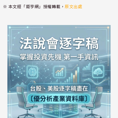
※ 本文經「鉅亨網」授權轉載，
原文出處