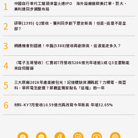
1
中國自行車代工龍頭津富士達IPO 海外設廠搶歐美訂單，巨大、
美利達同步調整布局
2
研華(2395) Q2營收、獲利同步創下歷史新高！但是~這還不是全
部？
3
網通機會別錯過！中磊(5388)營收再創新高，這波能走多久？
4
〈電子五哥營收〉仁寶前7月營收5206億元年增逾1成 Q3主要動能
來自伺服器
5
三大原廠2026年產能被包光！記憶體缺貨潮再起？力積電、南亞
科、華邦電怎麼選？鄭廳宜獨家點名「這檔」抱一年
6
材料-KY7月營收10.59億元再改寫今年新高 年增32.05%