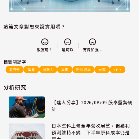
這篇文章對您來說實用嗎？
還可以
很實用！
有待加強...
標籤關鍵字
墨西哥
聯嘉
機器人
車用
新能源車
光電
LED
分析研究
【達人分享】2026/08/09 股泰盤勢統
計
日本塗料上修全年營收展望，但獲利
預測維持不變 下半年原料成本仍是