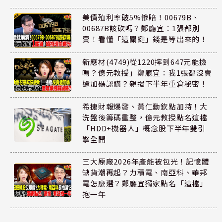
美債殖利率破5%慘賠！00679B、
00687B該砍嗎？鄭廳宜：1張都別
賣！看懂「這關鍵」錢是等出來的！
新應材(4749)從1220摔到647元能撿
嗎？億元教授」鄭廳宜：我1張都沒賣
還加碼認購？親揭下半年重倉秘密！
希捷財報爆發、黃仁勳欽點加持！大
洗盤後籌碼重整，億元教授點名這檔
「HDD+機器人」概念股下半年雙引
擎全開
三大原廠2026年產能被包光！記憶體
缺貨潮再起？力積電、南亞科、華邦
電怎麼選？鄭廳宜獨家點名「這檔」
抱一年