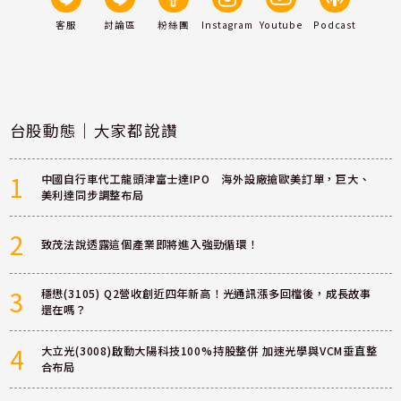
客服
討論區
粉絲團
Instagram
Youtube
Podcast
台股動態｜大家都說讚
1
中國自行車代工龍頭津富士達IPO 海外設廠搶歐美訂單，巨大、
美利達同步調整布局
2
致茂法說透露這個產業即將進入強勁循環！
3
穩懋(3105) Q2營收創近四年新高！光通訊漲多回檔後，成長故事
還在嗎？
4
大立光(3008)啟動大陽科技100%持股整併 加速光學與VCM垂直整
合布局