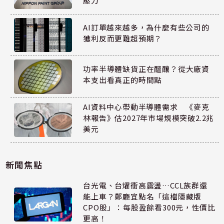
壓力
AI訂單越來越多，為什麼有些公司的
獲利反而更難超預期？
功率半導體缺貨正在醞釀？從大廠資
本支出看真正的時間點
AI資料中心帶動半導體需求 《麥克
林報告》估2027年市場規模突破2.2兆
美元
新聞焦點
台光電、台燿衝高震盪…CCL族群還
能上車？鄭廳宜點名「這檔隱藏版
CPO股」：每股盈餘看300元，性價比
更高！