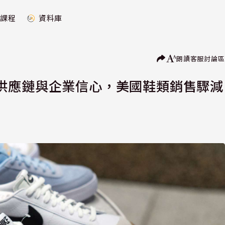
課程
資料庫
朗讀
客服
討論區
供應鏈與企業信心，美國鞋類銷售驟減