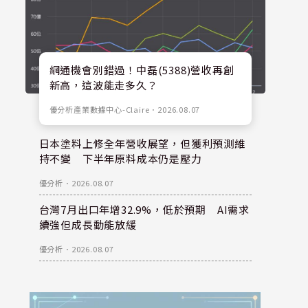
網通機會別錯過！中磊(5388)營收再創
新高，這波能走多久？
優分析產業數據中心-Claire
．
2026.08.07
日本塗料上修全年營收展望，但獲利預測維
持不變 下半年原料成本仍是壓力
優分析
．
2026.08.07
台灣7月出口年增32.9%，低於預期 AI需求
續強但成長動能放緩
優分析
．
2026.08.07