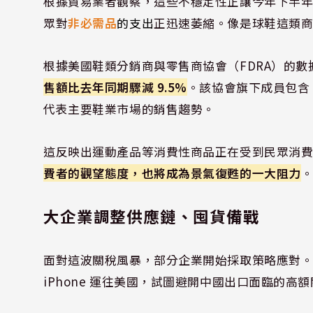
根據貿易業者觀察，這些不穩定性正讓今年下半
眾對
非必需品
的支出
正迅速萎縮。像是球鞋這類
根據
美國
鞋類分銷商與零售商
協會
（FDRA）的
售額比去年同期驟減 9.5%
。該協會旗下成員包含 Ni
代表主要鞋業市場的銷售趨勢。
這反映出運動產品等消費性商品正在受到民眾消
費者的觀望態度，也將成為景氣復甦的一大阻力
大企業調整供應鏈、囤貨備戰
面對這波關稅風暴，部分企業開始採取策略應對。例如 
iPhone 運往美國，試圖避開中國出口面臨的高