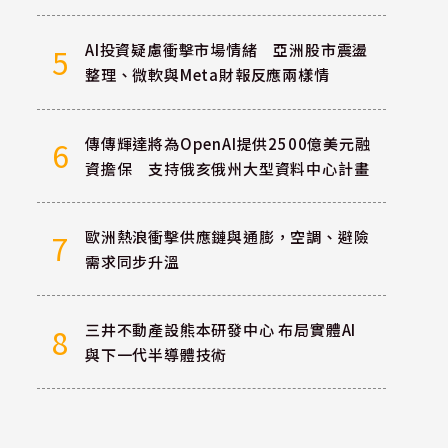
AI投資疑慮衝擊市場情緒 亞洲股市震盪
5
整理、微軟與Meta財報反應兩樣情
傳傳輝達將為OpenAI提供2500億美元融
6
資擔保 支持俄亥俄州大型資料中心計畫
歐洲熱浪衝擊供應鏈與通膨，空調、避險
7
需求同步升溫
三井不動產設熊本研發中心 布局實體AI
8
與下一代半導體技術