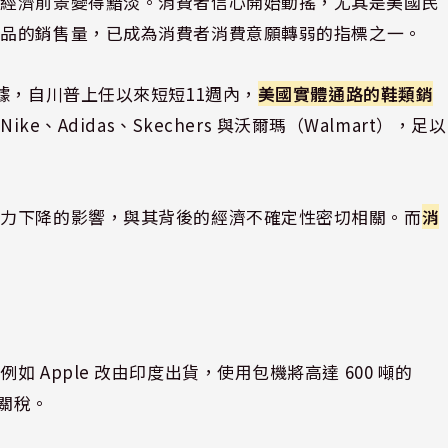
年經濟前景變得黯淡。消費者信心開始動搖，尤其是美國民
商品的銷售量，已成為消費者消費意願轉弱的指標之一。
數據，自川普上任以來短短11週內，
美國實體通路的鞋類銷
ke、Adidas、Skechers 與沃爾瑪（Walmart），足以
費力下降的影響，與其背後的經濟不確定性密切相關。而
消
。
Apple 改由印度出貨，使用包機將高達 600 噸的
額關稅。