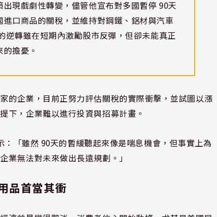
出現戲劇性轉變，儘管他宣布對多國暫停 90天
國進口商品的關稅，並維持對鋼鐵、鋁材與汽車
策的逆轉雖在短期內激勵股市反彈，但卻未能真正
來的擔憂。
國家的企業，目前正努力評估關稅的實際衝擊，並試圖以漲
前提下，企業難以進行投資與招募計畫。
ight 表示：「雖然 90天的暫緩聽起來像是喘息機會，但事實上為
讓企業無法對未來做出長遠規劃。」
用品首當其衝