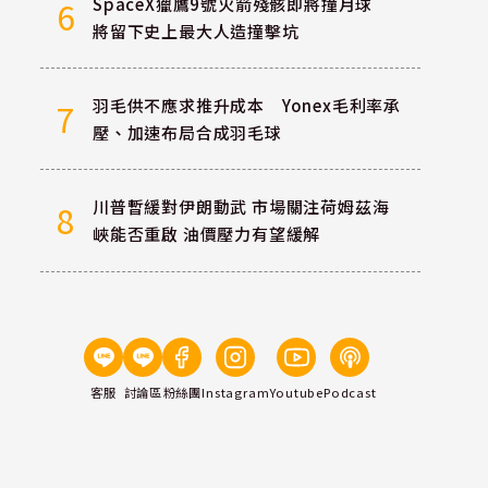
SpaceX獵鷹9號火箭殘骸即將撞月球
6
將留下史上最大人造撞擊坑
羽毛供不應求推升成本 Yonex毛利率承
7
壓、加速布局合成羽毛球
川普暫緩對伊朗動武 市場關注荷姆茲海
8
峽能否重啟 油價壓力有望緩解
客服
討論區
粉絲團
Instagram
Youtube
Podcast