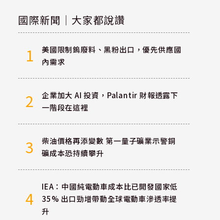
國際新聞｜大家都說讚
美國限制鎢廢料、黑粉出口，優先供應國
1
內需求
企業加大 AI 投資，Palantir 財報透露下
2
一階段在這裡
柴油價格再添變數 第一量子礦業示警銅
3
礦成本恐持續攀升
IEA：中國純電動車成本比已開發國家低
4
35% 出口勁增帶動全球電動車滲透率提
升