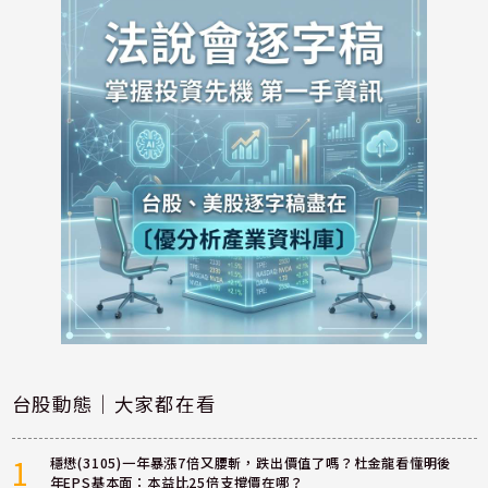
台股動態｜大家都在看
1
穩懋(3105)一年暴漲7倍又腰斬，跌出價值了嗎？杜金龍看懂明後
年EPS基本面：本益比25倍支撐價在哪？