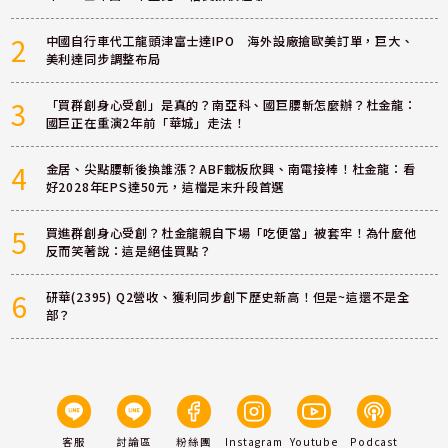
2
中國自行車代工龍頭津富士達IPO 海外設廠搶歐美訂單，巨大、
美利達同步調整布局
3
「買群創身心受創」是真的？南亞科、國巨腰斬怎麼辦？杜金龍：
國巨正在重演2年前「華城」走法！
4
金居、尖點腰斬後換誰漲？ABF載板欣興、南電接棒！杜金龍：看
好2028年EPS達50元，這檔是末升段首選
5
買進群創身心受創？杜金龍親自下場「吃便當」被套牢！為什麼他
反而笑著說：這是絕佳買點？
6
研華(2395) Q2營收、獲利同步創下歷史新高！但是~這還不是全
部？
客服
討論區
粉絲團
Instagram
Youtube
Podcast