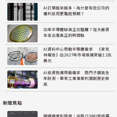
AI訂單越來越多，為什麼有些公司的
獲利反而更難超預期？
功率半導體缺貨正在醞釀？從大廠資
本支出看真正的時間點
AI資料中心帶動半導體需求 《麥克
林報告》估2027年市場規模突破2.2兆
美元
AI投資熱潮帶動需求 西門子調高全
年財測、單季工業事業利潤創歷史新
高
新聞焦點
網通機會別錯過！中磊(5388)營收再