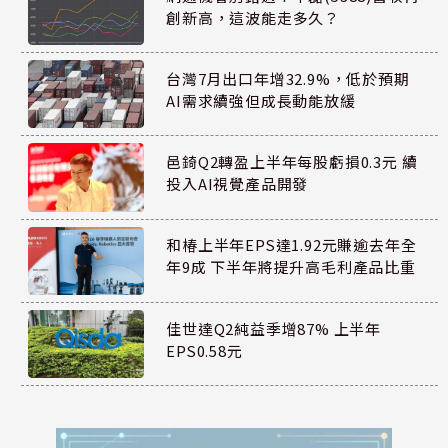
創新高，這波能走多久？
台灣7月出口年增32.9%，低於預期
AI需求續強但成長動能放緩
邑錡Q2轉盈上半年每股虧損0.3元 續
投入AI視覺產品開發
和椿上半年EPS達1.92元賺逾去年全
年9成 下半年將提升高毛利產品比重
佳世達Q2純益季增87% 上半年
EPS0.58元