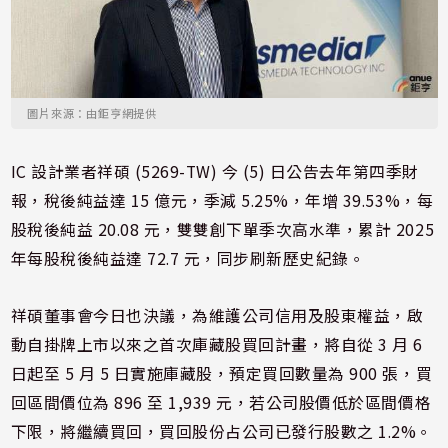
圖片來源：由鉅亨網提供
IC 設計業者祥碩 (5269-TW) 今 (5) 日公告去年第四季財
報，稅後純益達 15 億元，季減 5.25%，年增 39.53%，每
股稅後純益 20.08 元，雙雙創下單季次高水準，累計 2025
年每股稅後純益達 72.7 元，同步刷新歷史紀錄。
祥碩董事會今日也決議，為維護公司信用及股東權益，啟
動自掛牌上市以來之首次庫藏股買回計畫，將自從 3 月 6
日起至 5 月 5 日實施庫藏股，預定買回數量為 900 張，買
回區間價位為 896 至 1,939 元，若公司股價低於區間價格
下限，將繼續買回，買回股份占公司已發行股數之 1.2%。