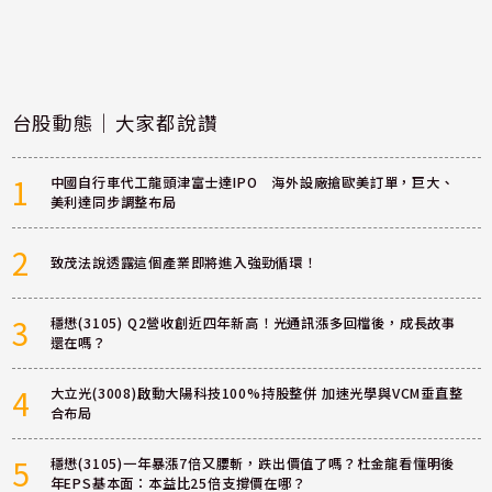
台股動態｜大家都說讚
1
中國自行車代工龍頭津富士達IPO 海外設廠搶歐美訂單，巨大、
美利達同步調整布局
2
致茂法說透露這個產業即將進入強勁循環！
3
穩懋(3105) Q2營收創近四年新高！光通訊漲多回檔後，成長故事
還在嗎？
4
大立光(3008)啟動大陽科技100%持股整併 加速光學與VCM垂直整
合布局
5
穩懋(3105)一年暴漲7倍又腰斬，跌出價值了嗎？杜金龍看懂明後
年EPS基本面：本益比25倍支撐價在哪？