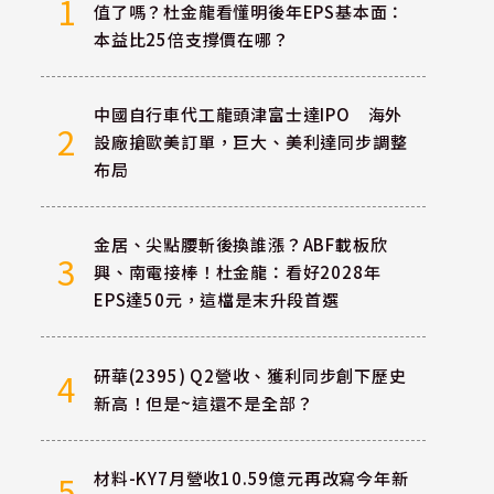
1
值了嗎？杜金龍看懂明後年EPS基本面：
本益比25倍支撐價在哪？
中國自行車代工龍頭津富士達IPO 海外
2
設廠搶歐美訂單，巨大、美利達同步調整
布局
金居、尖點腰斬後換誰漲？ABF載板欣
3
興、南電接棒！杜金龍：看好2028年
EPS達50元，這檔是末升段首選
研華(2395) Q2營收、獲利同步創下歷史
4
新高！但是~這還不是全部？
材料-KY7月營收10.59億元再改寫今年新
5