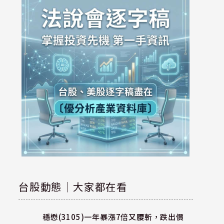
台股動態｜大家都在看
穩懋(3105)一年暴漲7倍又腰斬，跌出價