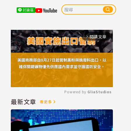
討論區
閱讀文章
arrow_forward_ios
Powered by 
GliaStudios
最新文章
看更多
Mute