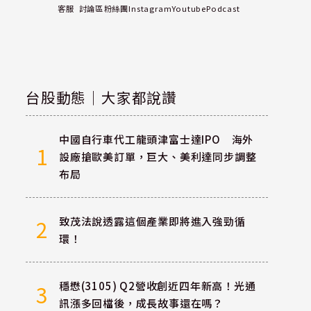
客服
討論區
粉絲團
Instagram
Youtube
Podcast
台股動態｜大家都說讚
中國自行車代工龍頭津富士達IPO 海外
1
設廠搶歐美訂單，巨大、美利達同步調整
布局
致茂法說透露這個產業即將進入強勁循
2
環！
穩懋(3105) Q2營收創近四年新高！光通
3
訊漲多回檔後，成長故事還在嗎？