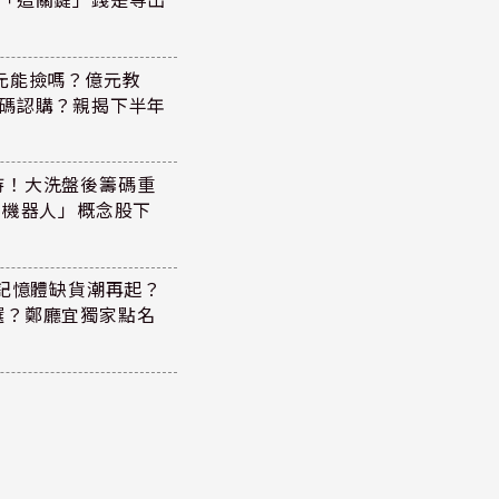
47元能撿嗎？億元教
加碼認購？親揭下半年
持！大洗盤後籌碼重
+機器人」概念股下
！記憶體缺貨潮再起？
選？鄭廳宜獨家點名