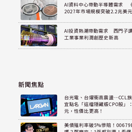
AI資料中心帶動半導體需求 
2027年市場規模突破2.2兆美
AI投資熱潮帶動需求 西門子
工業事業利潤創歷史新高
新聞焦點
台光電、台燿衝高震盪…CCL
宜點名「這檔隱藏版CPO股」：
元，性價比更高！
美債殖利率破5%慘賠！00679B
嗎？鄭廳宜：1張都別賣！看