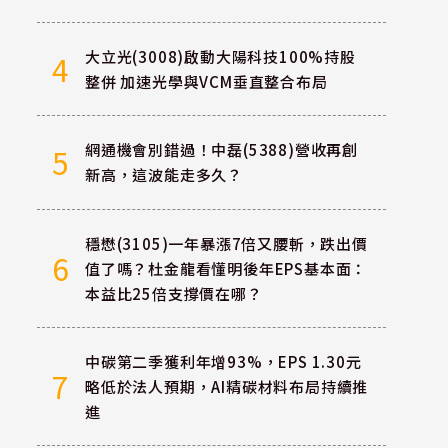
大立光(3008)啟動大陽科技100%持股
4
整併 加速光學與VCM垂直整合布局
網通機會別錯過！中磊(5388)營收再創
5
新高，這波能走多久？
穩懋(3105)一年暴漲7倍又腰斬，跌出價
6
值了嗎？杜金龍看懂明後年EPS基本面：
本益比25倍支撐價在哪？
中碳第二季獲利年增93%，EPS 1.30元
7
略低於法人預期，AI精碳材料布局持續推
進