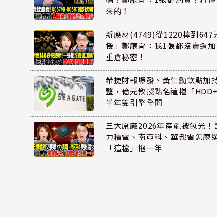
來的！
新應材(4749)從1220摔到6
授」鄭廳宜：我1張都沒賣還
重倉秘密！
希捷財報爆發、黃仁勳欽點加
整，億元教授點名這檔「HDD
半年雙引擎全開
三大原廠2026年產能被包光
力積電、南亞科、華邦電怎麼
「這檔」抱一年