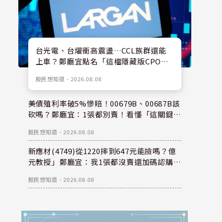
台光電、台燿衝高震盪…CCL族群還能
上車？鄭廳宜點名「這檔隱藏版CPO
股」：每股盈餘看300元，性價比更高！
股民想知道
．
2026.08.08
美債殖利率破5%慘賠！00679B、00687B該
砍嗎？鄭廳宜：1張都別賣！看懂「這關鍵」
錢是等出來的！
股民想知道
．
2026.08.08
新應材(4749)從1220摔到647元能撿嗎？億
元教授」鄭廳宜：我1張都沒賣還加碼認購？
親揭下半年重倉秘密！
股民想知道
．
2026.08.08