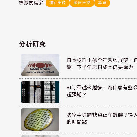
標籤關鍵字
鑽石生技
優億生技
募資
分析研究
日本塗料上修全年營收展望，
變 下半年原料成本仍是壓力
AI訂單越來越多，為什麼有些
超預期？
功率半導體缺貨正在醞釀？從
的時間點