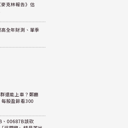
《麥克林報告》估
元
調高全年財測、單季
族群還能上車？鄭廳
每股盈餘看300
、00687B該砍
懂「這關鍵」錢是等出