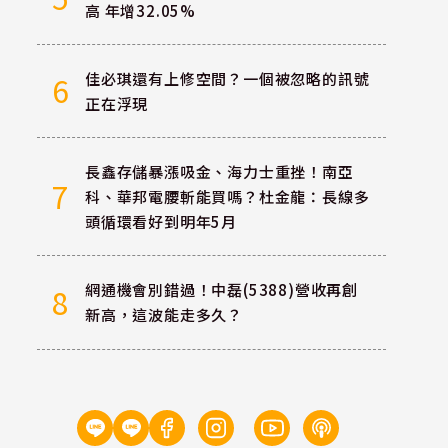
高 年增32.05%
佳必琪還有上修空間？一個被忽略的訊號
6
正在浮現
長鑫存儲暴漲吸金、海力士重挫！南亞
7
科、華邦電腰斬能買嗎？杜金龍：長線多
頭循環看好到明年5月
網通機會別錯過！中磊(5388)營收再創
8
新高，這波能走多久？