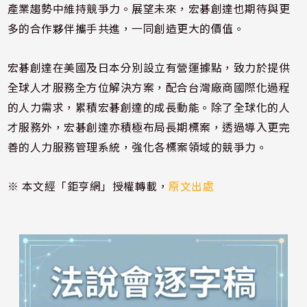
產業趨​勢中維持競​爭力。展望​未來，宏碁創達也期待與更​
多的合作夥​伴攜手共進​，一同創造​更大的價值​。
宏碁創達在美國及日本分別設立有營運據點，致力於提供
全球人才服務全方位解決方案，配合台灣廠商國際化過程​
的人力需求​，累積宏碁​創達的成長​動能。除了​全球化的人​
才服務外，​宏碁創達亦​積極布局長​期標案，透​過導入更完​
善的人力服​務管理系統​，強化各標​案領域的競​爭力。
※ 本文經「鉅亨網」授權轉載，
原文出處