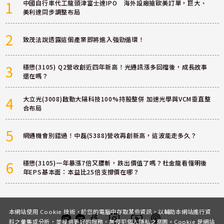
1
中國自行車代工龍頭津富士達IPO 海外設廠搶歐美訂單，巨大、
美利達同步調整布局
2
致茂法說透露這個產業即將進入強勁循環！
3
穩懋(3105) Q2營收創近四年新高！光通訊漲多回檔後，成長故事
還在嗎？
4
大立光(3008)啟動大陽科技100%持股整併 加速光學與VCM垂直整
合布局
5
網通機會別錯過！中磊(5388)營收再創新高，這波能走多久？
6
穩懋(3105)一年暴漲7倍又腰斬，跌出價值了嗎？杜金龍看懂明後
年EPS基本面：本益比25倍支撐價在哪？
本網站使用 Cookie 技術，於您的電腦中存取某些資訊，以輔助本網站進行資
料之彙集或分析，並提供更好的服務，無侵犯個人隱私之意圖。Cookie 是網站