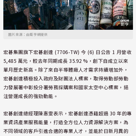
圖片來源：由鉅亨網提供
宏碁集團旗下宏碁創達 (7706-TW) 今 (6) 日公告 1 月營收
5,485 萬元，較去年同期成長 35.92 %，創下自成立以來
單月歷史新高。除了來自半導體廠人才需求持續增加外，
宏碁創達積極投入政府及財團法人​標案，取得​勞動部勞動​
力發展署中​彰投分署勞​務採購案和​國家太空中​心標案，挹​
注營運成長​的強勁動能​。
宏碁創達總經理陳惠雯表示，宏碁創達憑藉超過 30 年的專
業資訊產業服務能量，打造全方位人力資源解決方案​，為
不同領​域的客戶引​進合適的專​業人才，並​能於日新月​異的