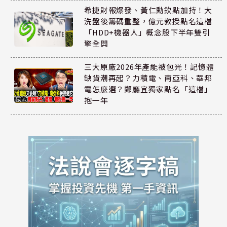
希捷財報爆發、黃仁勳欽點加持！大
洗盤後籌碼重整，億元教授點名這檔
「HDD+機器人」概念股下半年雙引
擎全開
三大原廠2026年產能被包光！記憶體
缺貨潮再起？力積電、南亞科、華邦
電怎麼選？鄭廳宜獨家點名「這檔」
抱一年