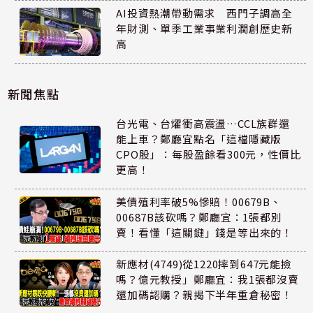
AI投資熱潮帶動需求 西門子調高全
年財測、單季工業事業利潤創歷史新
高
新聞焦點
台光電、台燿衝高震盪…CCL族群還
能上車？鄭廳宜點名「這檔隱藏版
CPO股」：每股盈餘看300元，性價比
更高！
美債殖利率破5%慘賠！00679B、
00687B該砍嗎？鄭廳宜：1張都別
賣！看懂「這關鍵」錢是等出來的！
新應材(4749)從1220摔到647元能撿
嗎？億元教授」鄭廳宜：我1張都沒賣
還加碼認購？親揭下半年重倉秘密！