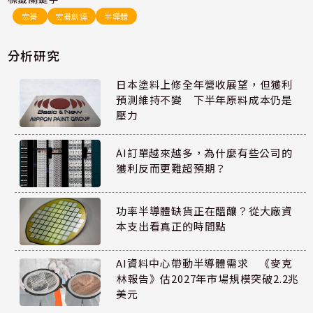
宏碁
宏碁創達
半導體
分析研究
日本塗料上修全年營收展望，但獲利
預測維持不變 下半年原料成本仍是
壓力
AI訂單越來越多，為什麼有些公司的
獲利反而更難超預期？
功率半導體缺貨正在醞釀？從大廠資
本支出看真正的時間點
AI資料中心帶動半導體需求 《麥克
林報告》估2027年市場規模突破2.2兆
美元