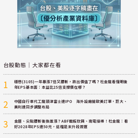
台股動態｜大家都在看
1
穩懋(3105)一年暴漲7倍又腰斬，跌出價值了嗎？杜金龍看懂明後
年EPS基本面：本益比25倍支撐價在哪？
2
中國自行車代工龍頭津富士達IPO 海外設廠搶歐美訂單，巨大、
美利達同步調整布局
3
金居、尖點腰斬後換誰漲？ABF載板欣興、南電接棒！杜金龍：看
好2028年EPS達50元，這檔是末升段首選