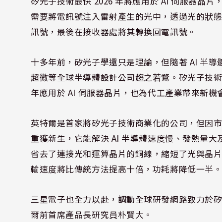
矽光子技術最快 2026 年將應用於 AI 伺服
需要將電訊號注入雷射產生的光中，透過光的狀態變
訊號，最後在接收器處將其轉換回電訊號。
十多年前，矽光子學還只是理論，但隨著 AI 半
超微等全球半導體設計公司趨之若鶩。矽光子技
年應用於 AI 伺服器晶片，也為代工產業帶來新機
英特爾是首家將矽光子技術商業化的公司，但因市場
重獲新生，它能解決 AI 半導體速度慢、發熱量大
省去了連接光和運算晶片的銅線，縮短了光與晶
輸速度將比傳統方法提高十倍，功耗將降低一半
三星電子也全力以赴，調動全球研發網路致力於
爾前首席產品長研究員朴賢大。