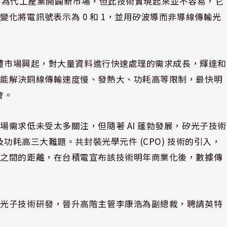
器晶片，為代工產業開闢新市場，但此技術實現起來並不容易，它
化將電訊號表示為 0 和 1，並用矽波導而非導線傳輸光
導體市場興起，對大量資料進行快速處理的需求成長，輝達和
術能解決銅線傳輸速度慢、發熱大、功耗高等限制，最快明
會。
需求低未受太多關注，但隨著 AI 蓬勃發展，矽光子技術
及功耗高三大難題。共封裝光學元件 (CPO) 技術的引入，
片之間的距離，在台積電宣布該技術明年商業化後，數據傳
。
矽光子技術研發，晉升高階主管李康浩為副總裁，聘請英特