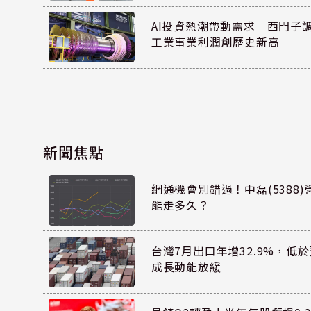
AI投資熱潮帶動需求 西門子
工業事業利潤創歷史新高
新聞焦點
網通機會別錯過！中磊(5388
能走多久？
台灣7月出口年增32.9%，低
成長動能放緩