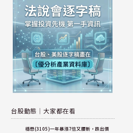
台股動態｜大家都在看
穩懋(3105)一年暴漲7倍又腰斬，跌出價