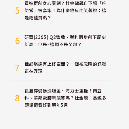
買進群創身心受創？杜金龍親自下場「吃
5
便當」被套牢！為什麼他反而笑著說：這
是絕佳買點？
研華(2395) Q2營收、獲利同步創下歷史
6
新高！但是~這還不是全部？
佳必琪還有上修空間？一個被忽略的訊號
7
正在浮現
長鑫存儲暴漲吸金、海力士重挫！南亞
8
科、華邦電腰斬能買嗎？杜金龍：長線多
頭循環看好到明年5月