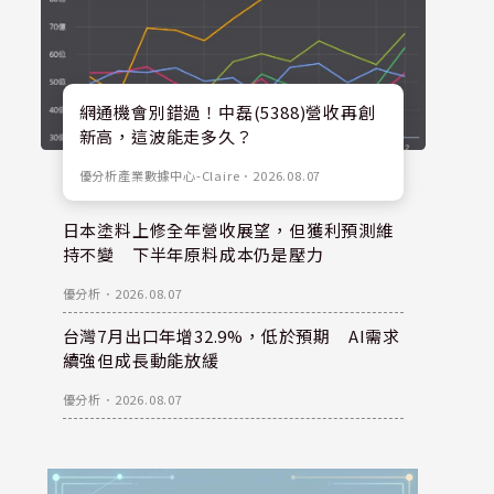
網通機會別錯過！中磊(5388)營收再創
新高，這波能走多久？
優分析產業數據中心-Claire
．
2026.08.07
日本塗料上修全年營收展望，但獲利預測維
持不變 下半年原料成本仍是壓力
優分析
．
2026.08.07
台灣7月出口年增32.9%，低於預期 AI需求
續強但成長動能放緩
優分析
．
2026.08.07