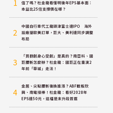
1
值了嗎？杜金龍看懂明後年EPS基本面：
本益比25倍支撐價在哪？
中國自行車代工龍頭津富士達IPO 海外
2
設廠搶歐美訂單，巨大、美利達同步調整
布局
「買群創身心受創」是真的？南亞科、國
3
巨腰斬怎麼辦？杜金龍：國巨正在重演2
年前「華城」走法！
金居、尖點腰斬後換誰漲？ABF載板欣
4
興、南電接棒！杜金龍：看好2028年
EPS達50元，這檔是末升段首選