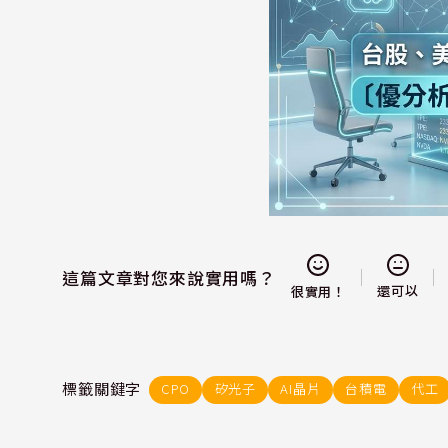
這篇文章對您來說實用嗎？
還可以
很實用！
標籤關鍵字
CPO
矽光子
AI晶片
台積電
代工