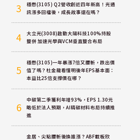
穩懋(3105) Q2營收創近四年新高！光通
3
訊漲多回檔後，成長故事還在嗎？
大立光(3008)啟動大陽科技100%持股
4
整併 加速光學與VCM垂直整合布局
穩懋(3105)一年暴漲7倍又腰斬，跌出價
5
值了嗎？杜金龍看懂明後年EPS基本面：
本益比25倍支撐價在哪？
中碳第二季獲利年增93%，EPS 1.30元
6
略低於法人預期，AI精碳材料布局持續推
進
金居、尖點腰斬後換誰漲？ABF載板欣