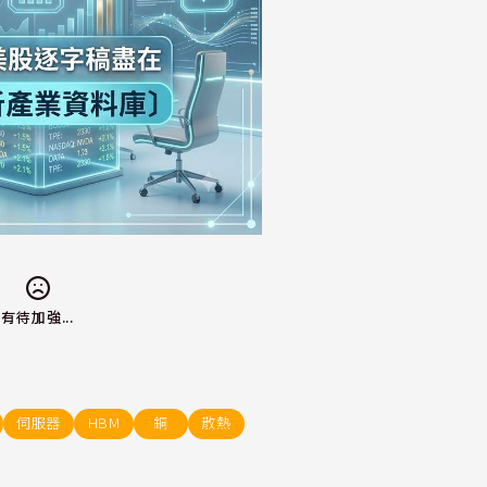
有待加強...
伺服器
HBM
銅
散熱