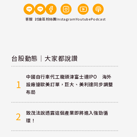
客服
討論區
粉絲團
Instagram
Youtube
Podcast
台股動態｜大家都說讚
中國自行車代工龍頭津富士達IPO 海外
1
設廠搶歐美訂單，巨大、美利達同步調整
布局
致茂法說透露這個產業即將進入強勁循
2
環！