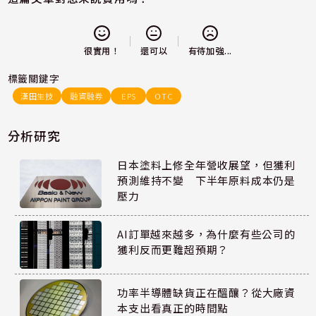
還可以
很實用！
有待加強...
標籤關鍵字
漢田生技
融資融券
EPS
OTC
分析研究
日本塗料上修全年營收展望，但獲利
預測維持不變 下半年原料成本仍是
壓力
AI訂單越來越多，為什麼有些公司的
獲利反而更難超預期？
功率半導體缺貨正在醞釀？從大廠資
本支出看真正的時間點