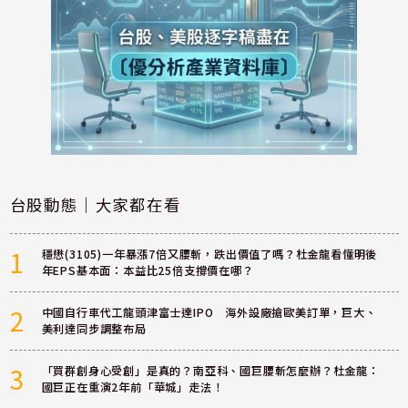
台股動態｜大家都在看
1
穩懋(3105)一年暴漲7倍又腰斬，跌出價值了嗎？杜金龍看懂明後
年EPS基本面：本益比25倍支撐價在哪？
2
中國自行車代工龍頭津富士達IPO 海外設廠搶歐美訂單，巨大、
美利達同步調整布局
3
「買群創身心受創」是真的？南亞科、國巨腰斬怎麼辦？杜金龍：
國巨正在重演2年前「華城」走法！