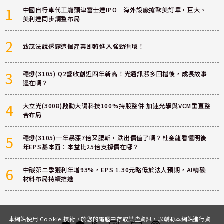
1
中國自行車代工龍頭津富士達IPO 海外設廠搶歐美訂單，巨大、
美利達同步調整布局
2
致茂法說透露這個產業即將進入強勁循環！
3
穩懋(3105) Q2營收創近四年新高！光通訊漲多回檔後，成長故事
還在嗎？
4
大立光(3008)啟動大陽科技100%持股整併 加速光學與VCM垂直整
合布局
5
穩懋(3105)一年暴漲7倍又腰斬，跌出價值了嗎？杜金龍看懂明後
年EPS基本面：本益比25倍支撐價在哪？
6
中碳第二季獲利年增93%，EPS 1.30元略低於法人預期，AI精碳
材料布局持續推進
本網站使用 Cookie 技術，於您的電腦中存取某些資訊，以輔助本網站進行資