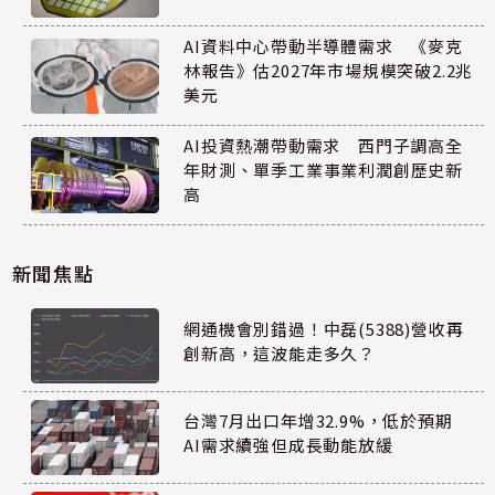
AI資料中心帶動半導體需求 《麥克
林報告》估2027年市場規模突破2.2兆
美元
AI投資熱潮帶動需求 西門子調高全
年財測、單季工業事業利潤創歷史新
高
新聞焦點
網通機會別錯過！中磊(5388)營收再
創新高，這波能走多久？
台灣7月出口年增32.9%，低於預期
AI需求續強但成長動能放緩