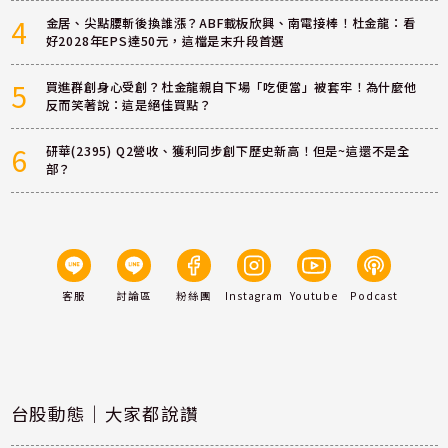
4
金居、尖點腰斬後換誰漲？ABF載板欣興、南電接棒！杜金龍：看
好2028年EPS達50元，這檔是末升段首選
5
買進群創身心受創？杜金龍親自下場「吃便當」被套牢！為什麼他
反而笑著說：這是絕佳買點？
6
研華(2395) Q2營收、獲利同步創下歷史新高！但是~這還不是全
部？
客服
討論區
粉絲團
Instagram
Youtube
Podcast
台股動態｜大家都說讚