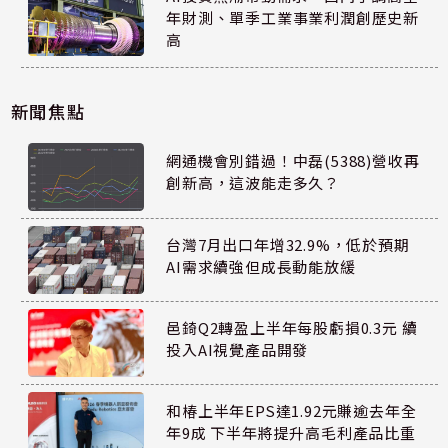
年財測、單季工業事業利潤創歷史新
高
新聞焦點
網通機會別錯過！中磊(5388)營收再
創新高，這波能走多久？
台灣7月出口年增32.9%，低於預期
AI需求續強但成長動能放緩
邑錡Q2轉盈上半年每股虧損0.3元 續
投入AI視覺產品開發
和椿上半年EPS達1.92元賺逾去年全
年9成 下半年將提升高毛利產品比重