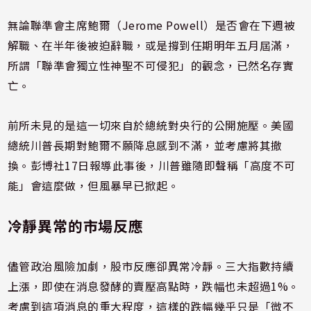
無論聯準會主席鮑爾（Jerome Powell）是否會在下週被
解職、在半年後被迫辭職，或是撐到任期明年五月屆滿，
所謂「聯準會獨立性神聖不可侵犯」的觀念，已然名存實
亡。
前所未見的是這一切來自於總統對央行的公開施壓。美國
總統川普長期對鮑爾不願降息感到不滿，並考慮將其撤
換。彭博社17日報導此事後，川普雖隨即聲稱「高度不可
能」會這麼做，但風暴早已掀起。
冷靜異常的市場反應
儘管政治風險加劇，股市反應卻異常冷靜。三大指數持續
上漲，即使在消息發酵的賣壓高點時，跌幅也未超過1%。
考慮到這項消息的重大程度，這樣的跌幅幾乎只是「微不