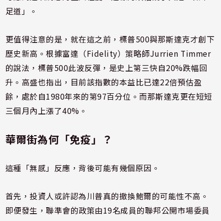
足道」。
更值得注意的是，就在這之前，標普500與那斯達克才創下
歷史新高。根據富達（Fidelity）策略師Jurrien Timmer
的說法，標普500此波反彈，是史上第三快自20%跌幅回
升。高盛也指出，目前該指數的本益比已達22倍預估盈
餘，處於自1980年來的第97百分位。而那斯達克更在短短
三個月內上漲了40%。
華爾街為何「免疫」？
這種「無感」反應，背後可能有幾個原因。
首先，投資人或許認為川普真的撤換鮑爾的可能性不高。
即便發生，聯準會的政策由19名成員的聯邦公開市場委員