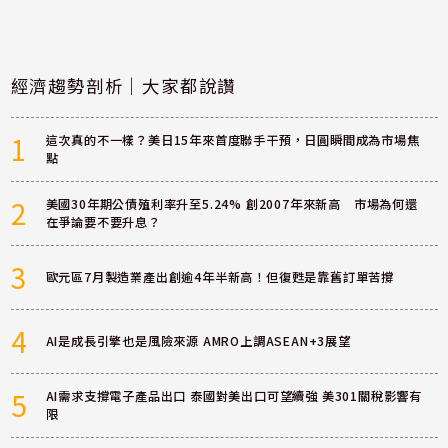
經濟趨勢剖析｜大家都說讚
1
這次真的不一樣？美日15年來首度聯手干預，日圓瞬間成為市場焦
點
2
美國30年期公債殖利率升至5.24% 創2007年來新高 市場為何還
在爭論要不要升息？
3
歐元區7月製造業產出創逾4年半新高！但復甦是靠舊訂單苦撐
4
AI是成長引擎也是風險來源 AMRO上調ASEAN+3展望
5
AI需求支撐電子產品出口 泰國對美出口可望續強 美301關稅影響有
限