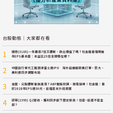
台股動態｜大家都在看
1
穩懋(3105)一年暴漲7倍又腰斬，跌出價值了嗎？杜金龍看懂明後
年EPS基本面：本益比25倍支撐價在哪？
2
中國自行車代工龍頭津富士達IPO 海外設廠搶歐美訂單，巨大、
美利達同步調整布局
3
金居、尖點腰斬後換誰漲？ABF載板欣興、南電接棒！杜金龍：看
好2028年EPS達50元，這檔是末升段首選
4
研華(2395) Q2營收、獲利同步創下歷史新高！但是~這還不是全
部？