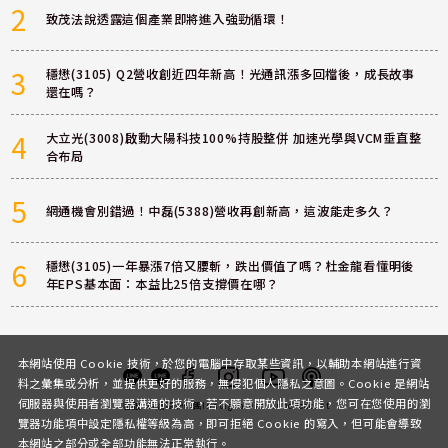
2
致茂法說透露這個產業即將進入強勁循環！
3
穩懋(3105) Q2營收創近四年新高！光通訊漲多回檔後，成長故事
還在嗎？
4
大立光(3008)啟動大陽科技100%持股整併 加速光學與VCM垂直整
合布局
5
網通機會別錯過！中磊(5388)營收再創新高，這波能走多久？
6
穩懋(3105)一年暴漲7倍又腰斬，跌出價值了嗎？杜金龍看懂明後
年EPS基本面：本益比25倍支撐價在哪？
本網站使用 Cookie 技術，於您的電腦中存取某些資訊，以輔助本網站進行資
料之彙集或分析，並提供更好的服務，無侵犯個人隱私之意圖。Cookie 是網站
伺服器與使用者瀏覽器溝通的技術，若不願意開放此項功能，您可在您使用的瀏
客服
討論區
粉絲團
Instagram
Youtube
Podcast
覽器功能項中設定隱私權等級為高，即可拒絕 Cookie 的寫入，但可能會導致
本網站之部分或全部功能無法正常執行。