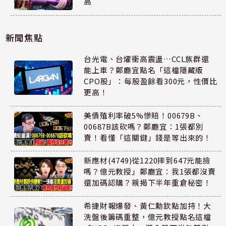
高
新聞焦點
台光電、台燿衝高震盪…CCL族群還
能上車？鄭廳宜點名「這檔隱藏版
CPO股」：每股盈餘看300元，性價比
更高！
美債殖利率破5%慘賠！00679B、
00687B該砍嗎？鄭廳宜：1張都別
賣！看懂「這關鍵」錢是等出來的！
新應材(4749)從1220摔到647元能撿
嗎？億元教授」鄭廳宜：我1張都沒賣
還加碼認購？親揭下半年重倉秘密！
希捷財報爆發、黃仁勳欽點加持！大
洗盤後籌碼重整，億元教授點名這檔