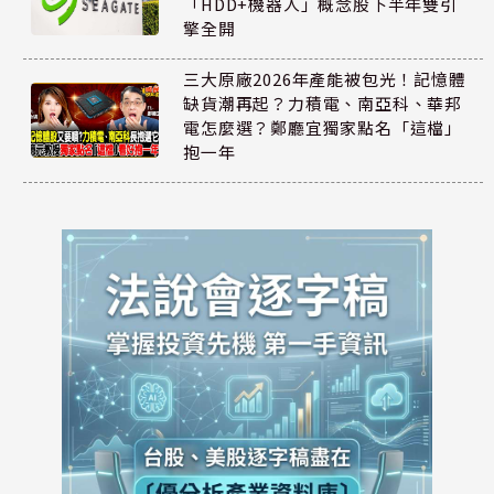
「HDD+機器人」概念股下半年雙引
擎全開
三大原廠2026年產能被包光！記憶體
缺貨潮再起？力積電、南亞科、華邦
電怎麼選？鄭廳宜獨家點名「這檔」
抱一年