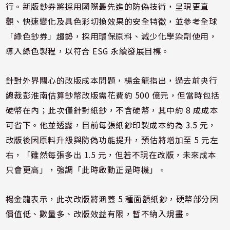
行。新版鈔券將採用國際最先進的防偽技術，呈現更直
觀、快速變化及具色彩切換效果的安全特徵，並參考全球
「綠色鈔券」趨勢，採用環保原料、減少化學染劑使用，
導入綠色製程，以符合 ESG 永續發展目標。
針對外界關心的改版成本問題，楊金龍指出，過去前央行
總裁彭淮南估算鈔幣改版需花費約 500 億元，但當時包括
硬幣在內；此次僅針對紙鈔，不含硬幣，其中約 8 成成本
可省下。他並透露，目前每張紙鈔印製成本約為 3.5 元，
改版後因原料升級與防偽功能提升，預估將增加至 5 元左
右，「雖然每張多出 1.5 元，但若不現在改版，未來成本
只會更高」，強調「此時啟動正是時機」。
楊金龍表示，此次改版將涵蓋 5 種面額紙鈔，硬幣部分因
價值低、數量多、改版效益有限，暫不納入規畫。