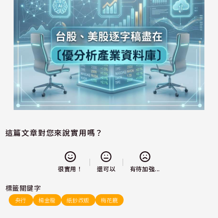
這篇文章對您來說實用嗎？
還可以
很實用！
有待加強...
標籤關鍵字
央行
楊金龍
紙鈔改版
梅花鹿