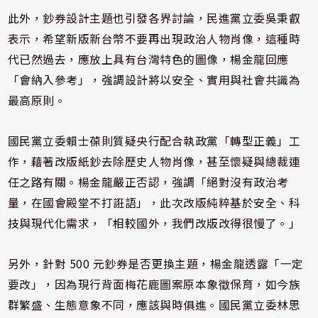
此外，鈔券設計主題也引發各界討論，民進黨立委吳秉叡
表示，希望新版新台幣不要再出現政治人物肖像，這種時
代已然過去，應放上具有台灣特色的圖像，楊金龍回應
「會納入參考」，強調設計將以安全、實用與社會共識為
最高原則。
國民黨立委賴士葆則質疑央行配合執政黨「轉型正義」工
作，藉著改版紙鈔去除歷史人物肖像，甚至懷疑與總裁連
任之路有關。楊金龍嚴正否認，強調「絕對沒有政治考
量，在國會殿堂不打誑語」，此次改版純粹基於安全、科
技與現代化需求，「相較國外，我們改版改得很慢了。」
另外，針對 500 元鈔券是否更換主題，楊金龍透露「一定
要改」，因為現行背面梅花鹿圖案原本象徵保育，如今族
群繁盛、生態意象不同，應該與時俱進。國民黨立委林思