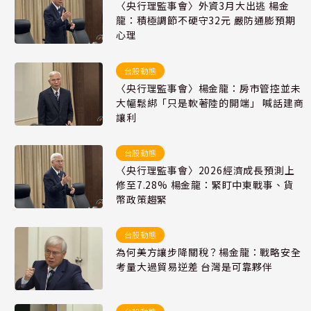
〈央行理監事會〉外資3月大出逃 楊金
龍：積極調節不硬守32元 嚴防通膨預期
心理
台股動態
〈央行理監事會〉楊金龍：房市管控並未
大幅鬆綁「只是軟著陸的開端」 喊話建商
讓利
台股動態
〈央行理監事會〉2026經濟成長預測上
修至7.28% 楊金龍：緊盯中東戰事、貨
幣政策趨緊
台股動態
為何美方讓步降關稅？楊金龍：戰略安全
考量大過貿易逆差 台灣是可靠夥伴