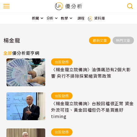
新聞
分析
教學
課程
資料庫
楊金龍
最新文章
熱門文章
全部
優分析
鉅亨網
台股動態
〈楊金龍立院備詢〉油價飆恐有2個大影
響 央行不排除採緊縮貨幣政策
台股動態
〈楊金龍立院備詢〉台股回檔很正常 資金
外流可控、黃金回檔但仍不是買進好
timing
台股動態