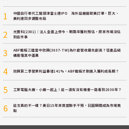
1
中國自行車代工龍頭津富士達IPO 海外設廠搶歐美訂單，巨大、
美利達同步調整布局
2
光寶科(2301)｜法人全面上修今、明兩年獲利預估，原來市場沒估
到這件事
3
ABF載板三雄當中欣興(3037-TW)為什麼營收最先創高？從產品結
構看懂其中差異
4
欣興第二季營業利益暴增141%，ABF載板才剛進入獲利成長期？
5
工業電腦大廠、小廠一起上！這一波有沒有機會一路看到2030年？
6
這次真的不一樣？美日15年來首度聯手干預，日圓瞬間成為市場焦
點