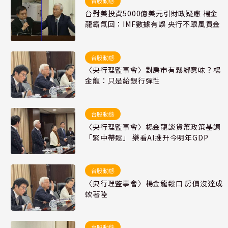
台股動態
台對美投資5000億美元引財政疑慮 楊金
龍霸氣回：IMF數據有誤 央行不跟風買金
台股動態
〈央行理監事會〉對房市有鬆綁意味？楊
金龍：只是給銀行彈性
台股動態
〈央行理監事會〉楊金龍談貨幣政策基調
「緊中帶鬆」 樂看AI推升今明年GDP
台股動態
〈央行理監事會〉楊金龍鬆口 房價沒達成
軟著陸
台股動態