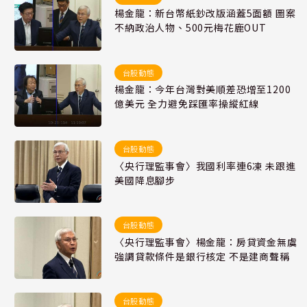
楊金龍：新台幣紙鈔改版涵蓋5面額 圖案
不納政治人物、500元梅花鹿OUT
台股動態
楊金龍：今年台灣對美順差恐增至1200
億美元 全力避免踩匯率操縱紅線
台股動態
〈央行理監事會〉我國利率連6凍 未跟進
美國降息腳步
台股動態
〈央行理監事會〉楊金龍：房貸資金無虞
強調貸款條件是銀行核定 不是建商聲稱
台股動態