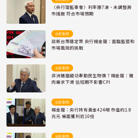
〈央行理監事會〉利率連7凍、未調整房
市措施 符合市場預期
台股動態
談新台幣穩定幣 央行楊金龍：面臨監管和
市場風險的挑戰
台股動態
非洲豬瘟破功牽動民生物價？楊金龍：豬
肉需求下滑 估短期不影響CPI
台股動態
楊金龍：央行持有黃金424噸 市值約1.8
兆元 帳面獲利近10倍
台股動態