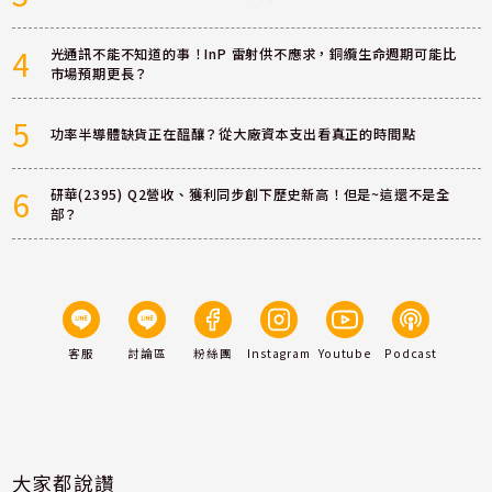
4
光通訊不能不知道的事！InP 雷射供不應求，銅纜生命週期可能比
市場預期更長？
5
功率半導體缺貨正在醞釀？從大廠資本支出看真正的時間點
6
研華(2395) Q2營收、獲利同步創下歷史新高！但是~這還不是全
部？
客服
討論區
粉絲團
Instagram
Youtube
Podcast
大家都說讚