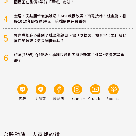
國巨正在重演2年前「華城」走法！
4
金居、尖點腰斬後換誰漲？ABF載板欣興、南電接棒！杜金龍：看
好2028年EPS達50元，這檔是末升段首選
5
買進群創身心受創？杜金龍親自下場「吃便當」被套牢！為什麼他
反而笑著說：這是絕佳買點？
6
研華(2395) Q2營收、獲利同步創下歷史新高！但是~這還不是全
部？
客服
討論區
粉絲團
Instagram
Youtube
Podcast
台股動態｜大家都說讚