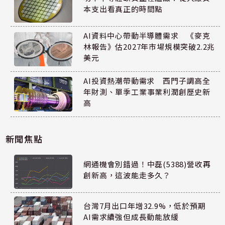
本支出看真正的時間點
AI資料中心帶動半導體需求 《麥克
林報告》估2027年市場規模突破2.2兆
美元
AI投資熱潮帶動需求 西門子調高全
年財測、單季工業事業利潤創歷史新
高
新聞焦點
網通機會別錯過！中磊(5388)營收再
創新高，這波能走多久？
台灣7月出口年增32.9%，低於預期
AI需求續強但成長動能放緩