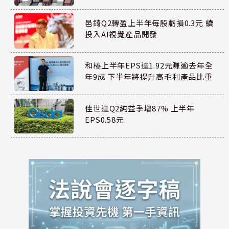
邑錡Q2轉盈上半年每股虧損0.3元 續
投入AI視覺產品開發
和椿上半年EPS達1.92元賺逾去年全
年9成 下半年將提升高毛利產品比重
佳世達Q2純益季增87% 上半年
EPS0.58元