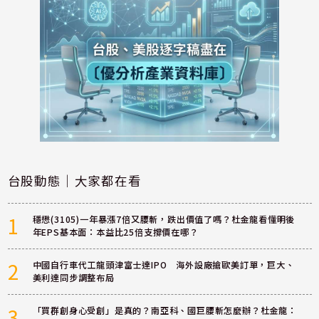
台股動態｜大家都在看
1
穩懋(3105)一年暴漲7倍又腰斬，跌出價值了嗎？杜金龍看懂明後
年EPS基本面：本益比25倍支撐價在哪？
2
中國自行車代工龍頭津富士達IPO 海外設廠搶歐美訂單，巨大、
美利達同步調整布局
3
「買群創身心受創」是真的？南亞科、國巨腰斬怎麼辦？杜金龍：