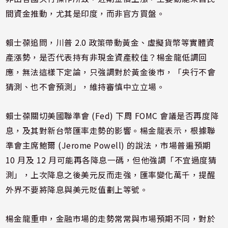
間資金推動，尤其是印度，而非官方買盤。
賴士葆追問，川普 2.0 政策帶動黃金、虛擬貨幣等實體資
產漲勢，是否代表持有非現金資產較佳？楊金龍低調回
應，無法這樣下定論，只強調對於黃金後市，「央行不會
猜測、也不會預測」，維持審慎中立立場。
賴士葆關切美國聯準會 (Fed) 下周 FOMC 會議是否再度降
息，及其對新台幣匯率走勢的影響。楊金龍表示，根據聯
準會主席鮑爾 (Jerome Powell) 的說法，市場普遍預期
10 月及 12 月可能再各降息一碼，但他強調「不宜過度猜
測」，上次降息之後美元反而走強，匯率變化萬千，提醒
外界不要將降息與美元貶值劃上等號。
楊金龍重申，金融市場的走勢常常與市場預期不同，對於