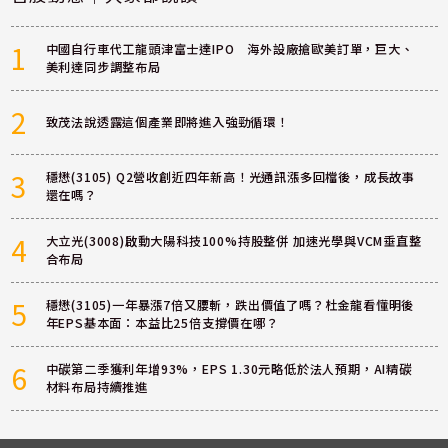
1
中國自行車代工龍頭津富士達IPO 海外設廠搶歐美訂單，巨大、
美利達同步調整布局
2
致茂法說透露這個產業即將進入強勁循環！
3
穩懋(3105) Q2營收創近四年新高！光通訊漲多回檔後，成長故事
還在嗎？
4
大立光(3008)啟動大陽科技100%持股整併 加速光學與VCM垂直整
合布局
5
穩懋(3105)一年暴漲7倍又腰斬，跌出價值了嗎？杜金龍看懂明後
年EPS基本面：本益比25倍支撐價在哪？
6
中碳第二季獲利年增93%，EPS 1.30元略低於法人預期，AI精碳
材料布局持續推進