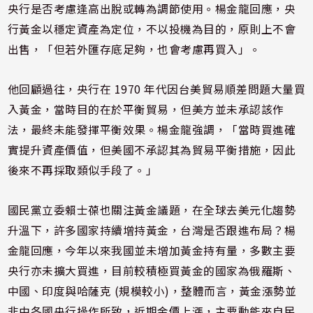
央行是否考慮逢高出脫或轉為調節使用。楊金龍回應，央
行黃金以穩定資產為定位，不以投機為目的，原則上不會
出售，「但若外匯存底足夠，也會考慮再買入」。
他回顧過往，央行在 1970 年代因台美貿易順差問題大量買
入黃金，當時目的在於平衡貿易，但美方並未承認該作
法，最終未能發揮平衡效果。楊金龍強調，「當時買進確
實提升資產價值，但美國不承認其為貿易平衡措施，因此
後來不再採取類似手段了。」
國民黨立委賴士葆也關注黃金議題，在全球去美元化趨勢
升溫下，許多國家持續增持黃金，台灣是否跟進布局？楊
金龍回應，今年以來我國並未增加黃金持有量，多數主要
央行亦未擴大買進，目前較積極買黃金的國家為俄羅斯、
中國、印度與哈薩克 (規模較小)，整體而言，黃金漲勢並
非由各國央行操作所致，近期金價上漲，主要動能來自民