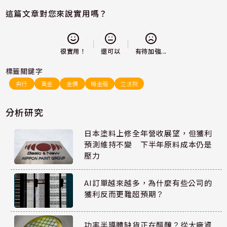
這篇文章對您來說實用嗎？
還可以
很實用！
有待加強...
標籤關鍵字
央行
黃金
金價
楊金龍
立法院
分析研究
日本塗料上修全年營收展望，但獲利
預測維持不變 下半年原料成本仍是
壓力
AI訂單越來越多，為什麼有些公司的
獲利反而更難超預期？
功率半導體缺貨正在醞釀？從大廠資