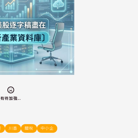
有待加強...
貸
川普
關稅
中小企