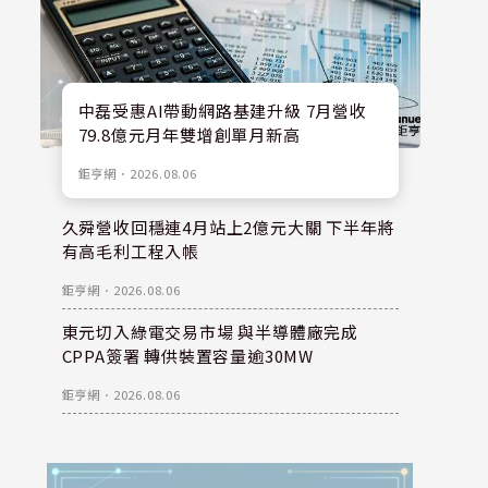
中磊受惠AI帶動網路基建升級 7月營收
79.8億元月年雙增創單月新高
鉅亨網
．
2026.08.06
久舜營收回穩連4月站上2億元大關 下半年將
有高毛利工程入帳
鉅亨網
．
2026.08.06
東元切入綠電交易市場 與半導體廠完成
CPPA簽署 轉供裝置容量逾30MW
鉅亨網
．
2026.08.06