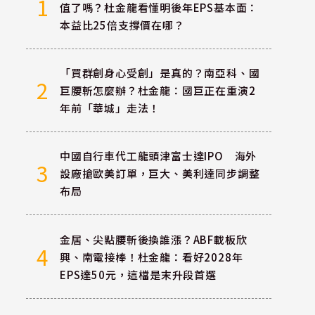
1
值了嗎？杜金龍看懂明後年EPS基本面：
本益比25倍支撐價在哪？
「買群創身心受創」是真的？南亞科、國
2
巨腰斬怎麼辦？杜金龍：國巨正在重演2
年前「華城」走法！
中國自行車代工龍頭津富士達IPO 海外
3
設廠搶歐美訂單，巨大、美利達同步調整
布局
金居、尖點腰斬後換誰漲？ABF載板欣
4
興、南電接棒！杜金龍：看好2028年
EPS達50元，這檔是末升段首選