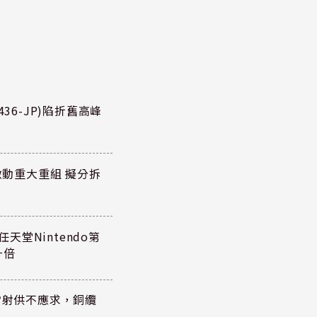
36-JP)陷折舊高峰
P)啟動重大重組 擬分拆
任天堂Nintendo第
一倍
雷射供不應求，銅纜
？