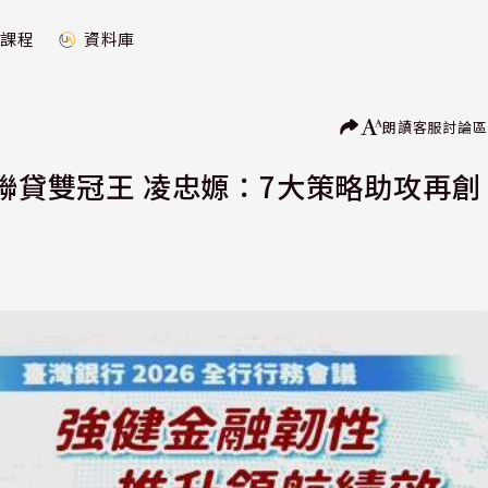
課程
資料庫
朗讀
客服
討論區
貸聯貸雙冠王 凌忠嫄：7大策略助攻再創