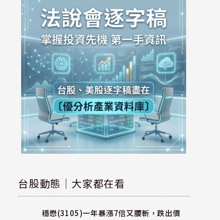
台股動態｜大家都在看
穩懋(3105)一年暴漲7倍又腰斬，跌出價