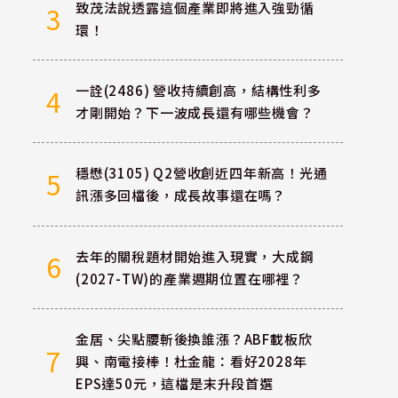
致茂法說透露這個產業即將進入強勁循
3
環！
一詮(2486) 營收持續創高，結構性利多
4
才剛開始？下一波成長還有哪些機會？
穩懋(3105) Q2營收創近四年新高！光通
5
訊漲多回檔後，成長故事還在嗎？
去年的關稅題材開始進入現實，大成鋼
6
(2027-TW)的產業週期位置在哪裡？
金居、尖點腰斬後換誰漲？ABF載板欣
7
興、南電接棒！杜金龍：看好2028年
EPS達50元，這檔是末升段首選