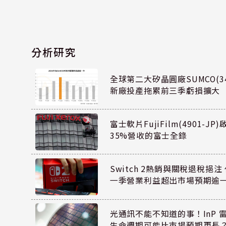
分析研究
全球第二大矽晶圓廠SUMCO(34
新廠投產拖累前三季虧損擴大
富士軟片FujiFilm(4901-J
35%營收的富士全錄
Switch 2熱銷與關稅退稅挹注 
一季營業利益超出市場預期逾
光通訊不能不知道的事！InP 
生命週期可能比市場預期更長