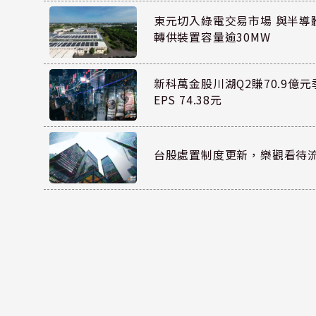
東元切入綠電交易市場 與半導體
轉供裝置容量逾30MW
新科萬金股川湖Q2賺70.9億
EPS 74.38元
台股處置制度更新，樂觀看待