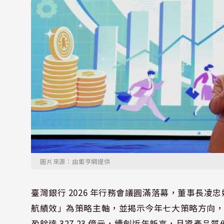
圖片來源：由鉅亨網提供
臺灣銀行 2026 年行務會議圓滿落幕，董事長
航績效」為策略主軸，並揭示今年七大策略方向，期
盈餘達 327.23 億元，續創近年新高，且資產品質