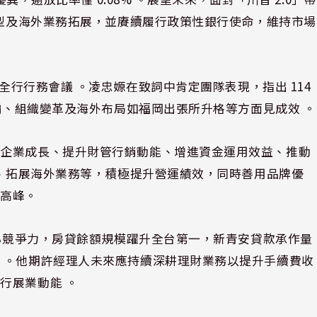
轉型及海外業務拓展，並賡續履行政策性銀行使命，維持市場
2026 年全行行務會議 。凌忠嫄在致詞中肯定團隊表現，指出 114
詐騙、組織變革及海外布局如福岡出張所升格等方面見成效 。
小企業成長、提升財管行銷動能、增進資金運用效益、推動
值、拓展海外業務等，積極提升營運績效，同時善用品牌優
新高峰。
核心競爭力，房貸餘額規模躍升全台第一，新青安貸款承作量
 。他期許經理人未來應持續深耕理財業務以提升手續費收
行展業動能 。