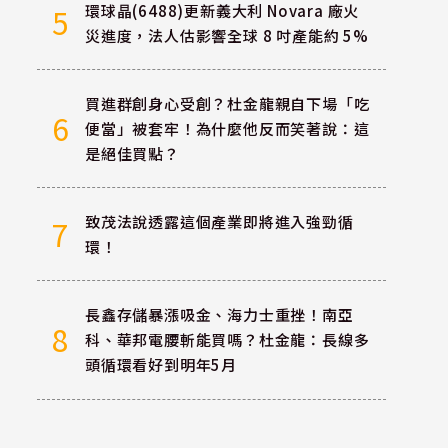
環球晶(6488)更新義大利 Novara 廠火
5
災進度，法人估影響全球 8 吋產能約 5%
買進群創身心受創？杜金龍親自下場「吃
6
便當」被套牢！為什麼他反而笑著說：這
是絕佳買點？
致茂法說透露這個產業即將進入強勁循
7
環！
長鑫存儲暴漲吸金、海力士重挫！南亞
8
科、華邦電腰斬能買嗎？杜金龍：長線多
頭循環看好到明年5月