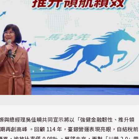
凌忠嫄與總經理吳佳曉共同宣示將以「強健金融韌性、推升領
再創高峰 。回顧 114 年，臺銀營運表現亮眼，自結稅前
優異，逾放比率僅 0.08% 。展望未來，面對「川普 2.0」帶