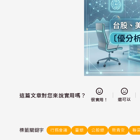
這篇文章對您來說實用嗎？
還可以
很實用！
標籤關鍵字
行務會議
臺銀
公股銀
新青安
聯