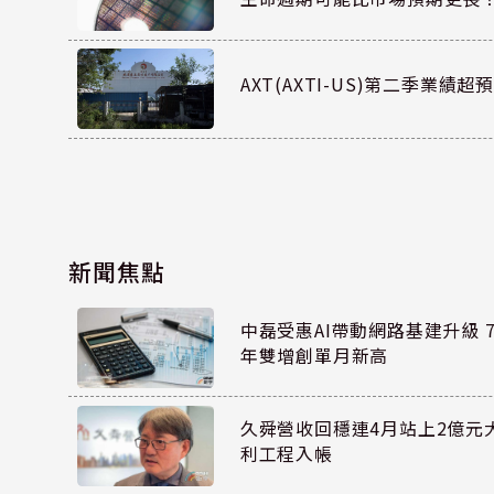
AXT(AXTI-US)第二季業
新聞焦點
中磊受惠AI帶動網路基建升級 7
年雙增創單月新高
久舜營收回穩連4月站上2億元
利工程入帳