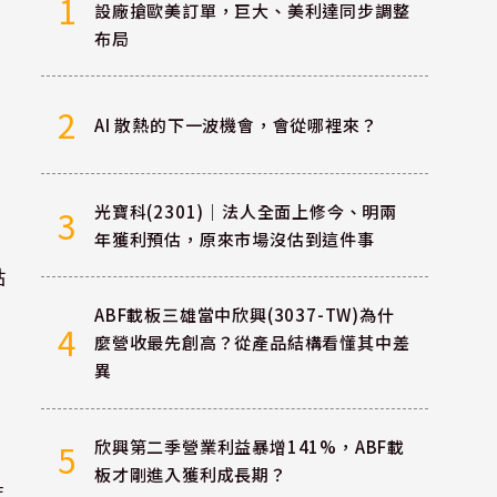
1
設廠搶歐美訂單，巨大、美利達同步調整
布局
2
AI 散熱的下一波機會，會從哪裡來？
光寶科(2301)｜法人全面上修今、明兩
3
年獲利預估，原來市場沒估到這件事
點
ABF載板三雄當中欣興(3037-TW)為什
4
麼營收最先創高？從產品結構看懂其中差
異
欣興第二季營業利益暴增141%，ABF載
5
板才剛進入獲利成長期？
度