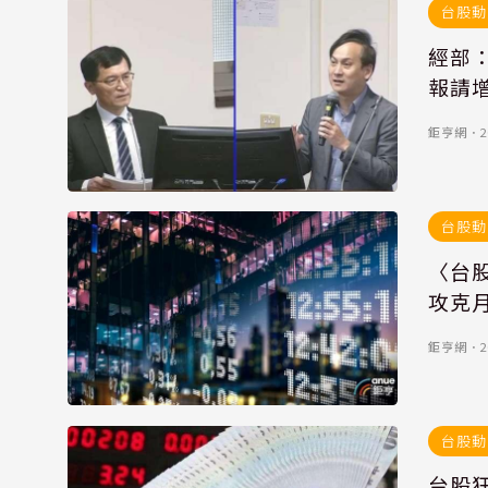
台股動
經部：
報請增
鉅亨網
．
2
台股動
〈台股
攻克
鉅亨網
．
2
台股動
台股狂