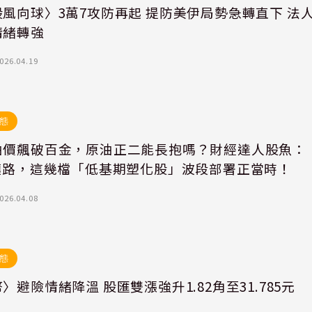
風向球〉3萬7攻防再起 提防美伊局勢急轉直下 法
情緒轉強
026.04.19
態
油價飆破百金，原油正二能長抱嗎？財經達人股魚：
G讓路，這幾檔「低基期塑化股」波段部署正當時！
026.04.08
態
〉避險情緒降溫 股匯雙漲強升1.82角至31.785元