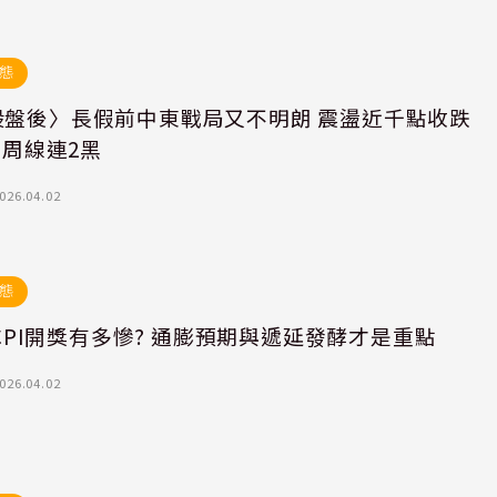
態
股盤後〉長假前中東戰局又不明朗 震盪近千點收跌
點 周線連2黑
026.04.02
態
0 CPI開獎有多慘? 通膨預期與遞延發酵才是重點
026.04.02