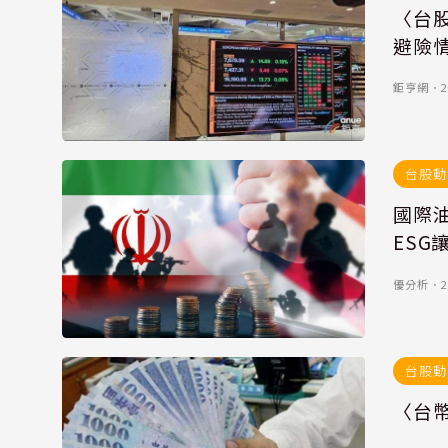
〈台股
避險
鉅亨網
．
2
台股動
國際
ES
優分析
．
2
台股動
〈台幣