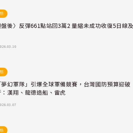
態
盤後〉反彈661點站回3萬2 量縮未成功收復5日線
026.03.10
態
「夢幻軍隊」引爆全球軍備競賽，台灣國防預算迎破
折：漢翔、龍德造船、雷虎
026.03.07
態