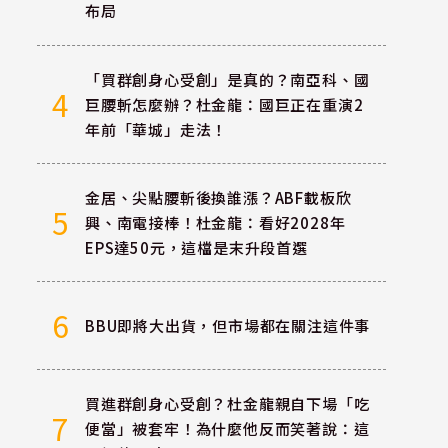
布局
「買群創身心受創」是真的？南亞科、國
4
巨腰斬怎麼辦？杜金龍：國巨正在重演2
年前「華城」走法！
金居、尖點腰斬後換誰漲？ABF載板欣
5
興、南電接棒！杜金龍：看好2028年
EPS達50元，這檔是末升段首選
6
BBU即將大出貨，但市場都在關注這件事
買進群創身心受創？杜金龍親自下場「吃
7
便當」被套牢！為什麼他反而笑著說：這