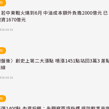
態
若中東戰火燒到6月 中油成本額外負擔2000億元 已
資1670億元
026.04.01
態
盤後〉創史上第二大漲點 噴漲1451點站回3萬3 差
月線
026.04.01
態
彈1400點 內資投顧：先觀察兩項指標 提防戰事高