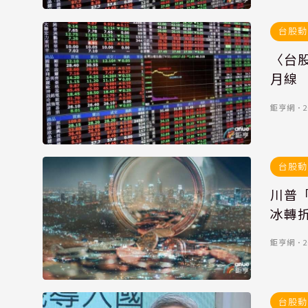
台股動
〈台股
月線
鉅亨網
．
2
台股動
川普
冰轉
鉅亨網
．
2
台股動