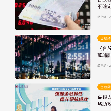
不確
鉅亨網
．
2
台股動
〈台股
萬3關
鉅亨網
．
2
台股動
臺銀去
略助