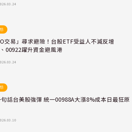
026.03.24
態
CO交易」尋求避險！台股ETF受益人不減反增
61、00922躍升資金避風港
026.03.24
態
句話台美股強彈 統一00988A大漲8%成本日最狂原
F
026.03.10