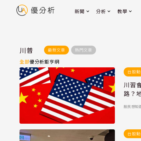
新聞
分析
教學
川普
最新文章
熱門文章
全部
優分析
鉅亨網
台股動
川習
路？
股民想知
台股動