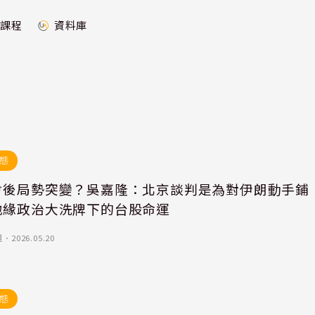
課程
資料庫
態
會後局勢突變？吳嘉隆：北京談判是為對伊朗動手鋪
地緣政治大洗牌下的台股命運
道
．
2026.05.20
態