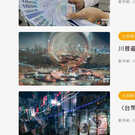
鉅亨網
．
2
台股動
川普最
鉅亨網
．
2
台股動
〈台
鉅亨網
．
2