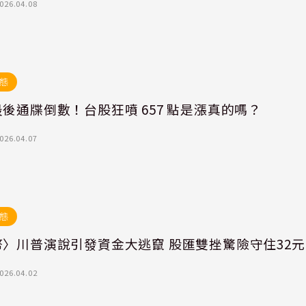
026.04.08
態
後通牒倒數！台股狂噴 657 點是漲真的嗎？
026.04.07
態
幣〉川普演說引發資金大逃竄 股匯雙挫驚險守住32元
026.04.02