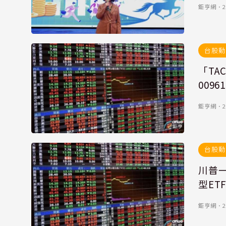
鉅亨網
．
2
台股動
「TA
009
鉅亨網
．
2
台股動
川普一
型ET
鉅亨網
．
2