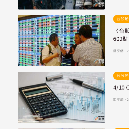
台股動
〈台
602
鉅亨網
．
2
台股動
4/1
鉅亨網
．
2