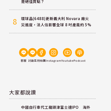
是絕佳買點？
環球晶(6488)更新義大利 Novara 廠火
8
災進度，法人估影響全球 8 吋產能約 5%
客服
討論區
粉絲團
Instagram
Youtube
Podcast
大家都說讚
中國自行車代工龍頭津富士達IPO 海外