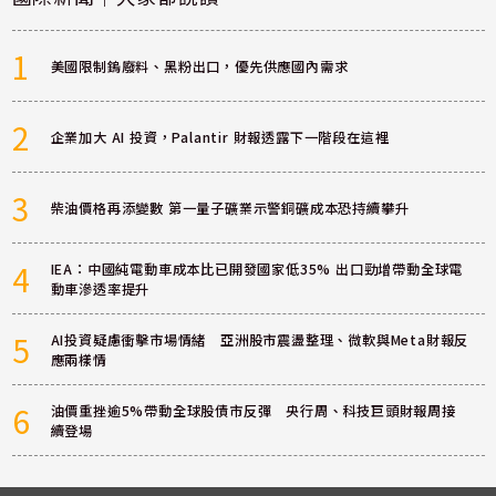
1
美國限制鎢廢料、黑粉出口，優先供應國內需求
2
企業加大 AI 投資，Palantir 財報透露下一階段在這裡
3
柴油價格再添變數 第一量子礦業示警銅礦成本恐持續攀升
4
IEA：中國純電動車成本比已開發國家低35% 出口勁增帶動全球電
動車滲透率提升
5
AI投資疑慮衝擊市場情緒 亞洲股市震盪整理、微軟與Meta財報反
應兩樣情
6
油價重挫逾5%帶動全球股債市反彈 央行周、科技巨頭財報周接
續登場