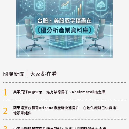
國際新聞｜大家都在看
1
美軍飛彈庫存告急 洛克希德馬丁、Rheinmetall接急單
2
蘋果證實台積電Arizona廠產能快速提升 在地供應鏈已供貨逾1
億顆零組件
3
中國對歐盟祭選擇性稀土管制，鎖定14家國防與航太企業