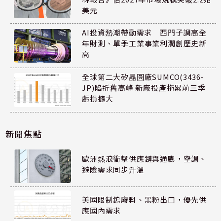
美元
AI投資熱潮帶動需求 西門子調高全
年財測、單季工業事業利潤創歷史新
高
全球第二大矽晶圓廠SUMCO(3436-
JP)陷折舊高峰 新廠投產拖累前三季
虧損擴大
新聞焦點
歐洲熱浪衝擊供應鏈與通膨，空調、
避險需求同步升溫
美國限制鎢廢料、黑粉出口，優先供
應國內需求