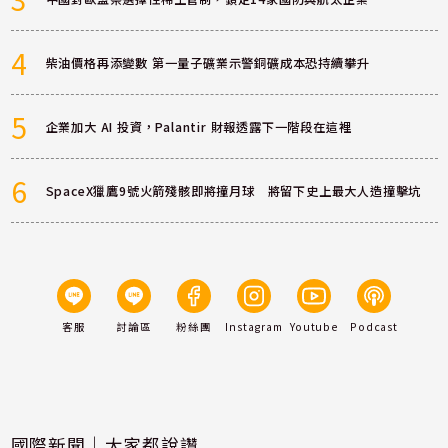
4
柴油價格再添變數 第一量子礦業示警銅礦成本恐持續攀升
5
企業加大 AI 投資，Palantir 財報透露下一階段在這裡
6
SpaceX獵鷹9號火箭殘骸即將撞月球 將留下史上最大人造撞擊坑
客服
討論區
粉絲團
Instagram
Youtube
Podcast
國際新聞｜大家都說讚