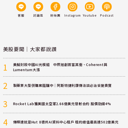
客服
討論區
粉絲團
Instagram
Youtube
Podcast
美股要聞｜大家都說讚
1
美擬封殺中國AI光模組 中際旭創首當其衝、Coherent與
Lumentum大漲
2
製藥業大型併購案醞釀中｜阿斯特捷利康傳洽談必治妥施貴寶
3
Rocket Lab獲美國太空軍2.66億美元發射合約 股價勁揚4%
4
傳輝達就是Hut 8德州AI資料中心租戶 租約總值最高達502億美元