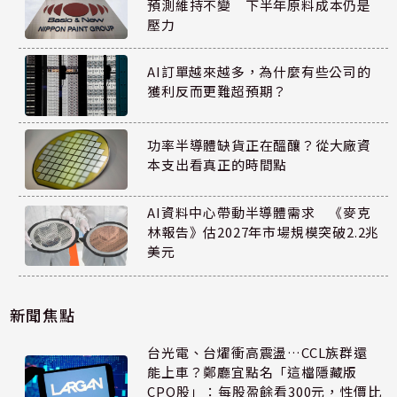
預測維持不變 下半年原料成本仍是
壓力
AI訂單越來越多，為什麼有些公司的
獲利反而更難超預期？
功率半導體缺貨正在醞釀？從大廠資
本支出看真正的時間點
AI資料中心帶動半導體需求 《麥克
林報告》估2027年市場規模突破2.2兆
美元
新聞焦點
台光電、台燿衝高震盪…CCL族群還
能上車？鄭廳宜點名「這檔隱藏版
CPO股」：每股盈餘看300元，性價比