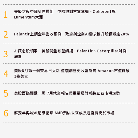
1
美擬封殺中國AI光模組 中際旭創首當其衝、Coherent與
Lumentum大漲
2
Palantir上調全年營收預測 政府與企業AI需求推升股價飆逾20%
3
AI概念股領軍 美股開盤有望續揚 Palantir、Caterpillar財測
報喜
4
美股8月第一個交易日大漲 道瓊創歷史收盤新高 Amazon市值首破
3兆美元
5
美股面臨關鍵一周 7月就業報告與重量級財報將左右市場走勢
6
蘇姿丰再喊AI超級循環 AMD預估未來成長速度將高於市場