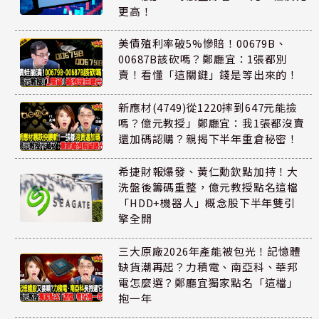
更高！
美債殖利率破5%慘賠！00679B、
00687B該砍嗎？鄭廳宜：1張都別
賣！看懂「這關鍵」錢是等出來的！
新應材(4749)從1220摔到647元能撿
嗎？億元教授」鄭廳宜：我1張都沒賣
還加碼認購？親揭下半年重倉秘密！
希捷財報爆發、黃仁勳欽點加持！大
洗盤後籌碼重整，億元教授點名這檔
「HDD+機器人」概念股下半年雙引
擎全開
三大原廠2026年產能被包光！記憶體
缺貨潮再起？力積電、南亞科、華邦
電怎麼選？鄭廳宜獨家點名「這檔」
抱一年