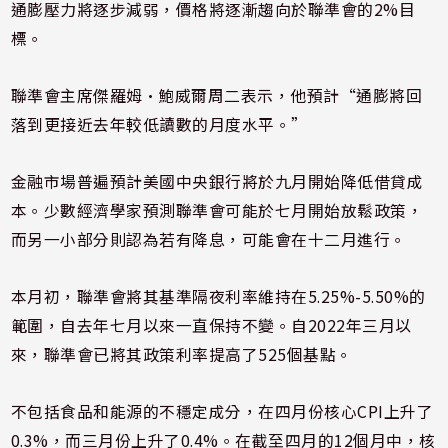
通膨壓力將逐步減弱，價格將逐漸趨向於聯準會的2%目
標。
聯準會主席傑羅姆·鮑威爾周二表示，他預計“通膨將回
落到更接近去年較低讀數的月度水平。”
金融市場普遍預計美國中央銀行將於九月開始降低借貸成
本。少數經濟學家預測聯準會可能於七月開始放鬆政策，
而另一小部分則認為若有降息，可能會在十二月進行。
本月初，聯準會將其基準隔夜利率維持在5.25%-5.50%的
範圍，自去年七月以來一直保持不變。自2022年三月以
來，聯準會已將其政策利率提高了525個基點。
不包括食品和能源的不穩定成分，在四月份核心CPI上升了
0.3%，而三月份上升了0.4%。在截至四月的12個月中，核