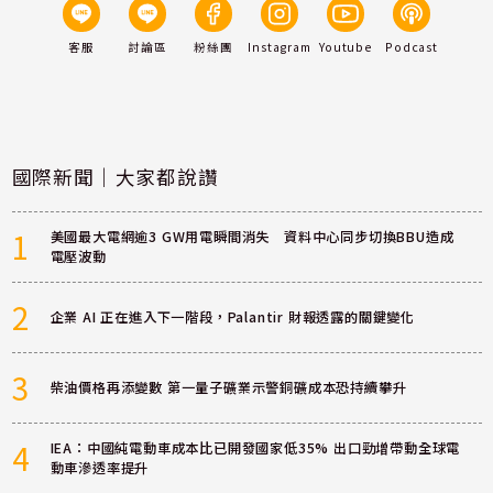
客服
討論區
粉絲團
Instagram
Youtube
Podcast
國際新聞｜大家都說讚
1
美國最大電網逾3 GW用電瞬間消失 資料中心同步切換BBU造成
電壓波動
2
企業 AI 正在進入下一階段，Palantir 財報透露的關鍵變化
3
柴油價格再添變數 第一量子礦業示警銅礦成本恐持續攀升
4
IEA：中國純電動車成本比已開發國家低35% 出口勁增帶動全球電
動車滲透率提升