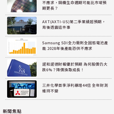
不應求，銅纜生命週期可能比市場預
期更長？
AXT(AXTI-US)第二季業績超預期，
背後透露這件事
Samsung SDI全力衝刺全固態電池產
能 2028年後產能恐供不應求
諾和諾德財報優於預期 為何股價仍大
跌6%？降價換取成長！
三井化學首季淨利暴增44倍 全年財測
維持不變
新聞焦點