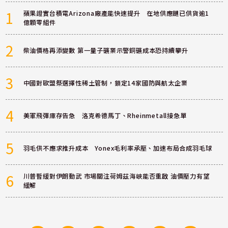
1
蘋果證實台積電Arizona廠產能快速提升 在地供應鏈已供貨逾1
億顆零組件
2
柴油價格再添變數 第一量子礦業示警銅礦成本恐持續攀升
3
中國對歐盟祭選擇性稀土管制，鎖定14家國防與航太企業
4
美軍飛彈庫存告急 洛克希德馬丁、Rheinmetall接急單
5
羽毛供不應求推升成本 Yonex毛利率承壓、加速布局合成羽毛球
6
川普暫緩對伊朗動武 市場關注荷姆茲海峽能否重啟 油價壓力有望
緩解