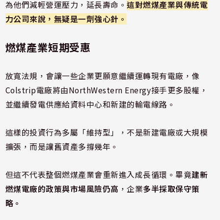
為他們減輕營運壓力，延長壽命。
這對燃煤產業與傳統電
力公司來說，無疑是一劑強心針。
燃煤產業短期受惠
放寬法規，會讓一些企業更願意繼續運轉現有電廠，像
Colstrip電廠將由NorthWestern Energy接手更多股權，
並繼續發電供應給資料中心和新建的輸電線路。
這樣的投資行為多屬「維持型」，不是新建電廠或大規模
擴張，而是讓舊資產多撐幾年。
但這不代表整個燃煤產業會重新進入成長循環。畢竟
建新
燃煤電廠的政策與市場風險仍高
，企業
多半採取保守策
略。