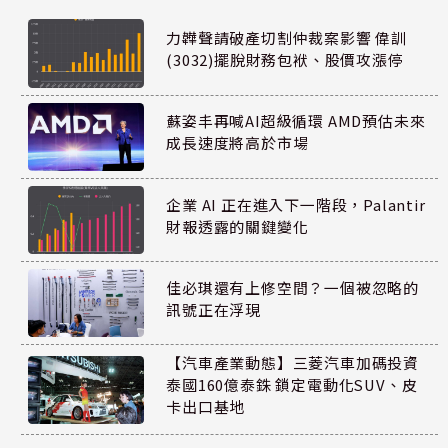
力韡聲請破產切割仲裁案影響 偉訓
(3032)擺脫財務包袱、股價攻漲停
蘇姿丰再喊AI超級循環 AMD預估未來
成長速度將高於市場
企業 AI 正在進入下一階段，Palantir
財報透露的關鍵變化
佳必琪還有上修空間？一個被忽略的
訊號正在浮現
【汽車產業動態】三菱汽車加碼投資
泰國160億泰銖 鎖定電動化SUV、皮
卡出口基地