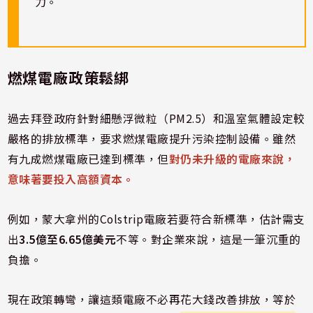
力。
燃煤電廠政策鬆綁
過去拜登政府針對細懸浮微粒（PM2.5）和溫室氣體設定較
嚴格的排放標準，要求燃煤電廠提升污染控制設備。雖然
有九成燃煤電廠已達到標準，但
對仍未升級的電廠來說，
意味著要投入高額資本。
例如，蒙大拿州的Colstrip電廠若要符合新標準，估計需支
出
3.5億至6.65億美元
不等。對企業來說，這是一筆沉重的
負擔。
現在政策轉彎，讓這類電廠不必再花大錢改善排放，等於