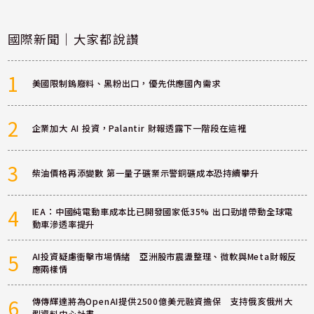
國際新聞｜大家都說讚
1
美國限制鎢廢料、黑粉出口，優先供應國內需求
2
企業加大 AI 投資，Palantir 財報透露下一階段在這裡
3
柴油價格再添變數 第一量子礦業示警銅礦成本恐持續攀升
4
IEA：中國純電動車成本比已開發國家低35% 出口勁增帶動全球電
動車滲透率提升
5
AI投資疑慮衝擊市場情緒 亞洲股市震盪整理、微軟與Meta財報反
應兩樣情
6
傳傳輝達將為OpenAI提供2500億美元融資擔保 支持俄亥俄州大
型資料中心計畫