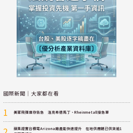
國際新聞｜大家都在看
1
美軍飛彈庫存告急 洛克希德馬丁、Rheinmetall接急單
2
蘋果證實台積電Arizona廠產能快速提升 在地供應鏈已供貨逾1