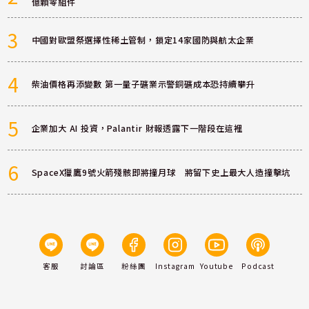
億顆零組件
3
中國對歐盟祭選擇性稀土管制，鎖定14家國防與航太企業
4
柴油價格再添變數 第一量子礦業示警銅礦成本恐持續攀升
5
企業加大 AI 投資，Palantir 財報透露下一階段在這裡
6
SpaceX獵鷹9號火箭殘骸即將撞月球 將留下史上最大人造撞擊坑
客服
討論區
粉絲團
Instagram
Youtube
Podcast