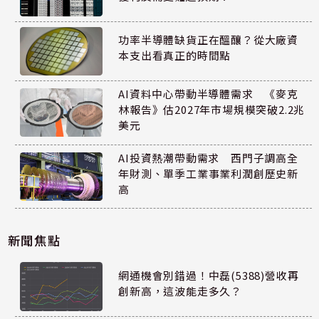
功率半導體缺貨正在醞釀？從大廠資
本支出看真正的時間點
AI資料中心帶動半導體需求 《麥克
林報告》估2027年市場規模突破2.2兆
美元
AI投資熱潮帶動需求 西門子調高全
年財測、單季工業事業利潤創歷史新
高
新聞焦點
網通機會別錯過！中磊(5388)營收再
創新高，這波能走多久？