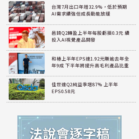
台灣7月出口年增32.9%，低於預期
AI需求續強但成長動能放緩
邑錡Q2轉盈上半年每股虧損0.3元 續
投入AI視覺產品開發
和椿上半年EPS達1.92元賺逾去年全
年9成 下半年將提升高毛利產品比重
佳世達Q2純益季增87% 上半年
EPS0.58元