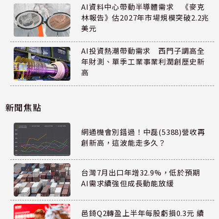
AI資料中心帶動半導體需求 《麥克
林報告》估2027年市場規模突破2.2兆
美元
AI投資熱潮帶動需求 西門子調高全
年財測、單季工業事業利潤創歷史新
高
新聞焦點
網通機會別錯過！中磊(5388)營收再
創新高，這波能走多久？
台灣7月出口年增32.9%，低於預期
AI需求續強但成長動能放緩
邑錡Q2轉盈上半年每股虧損0.3元 續