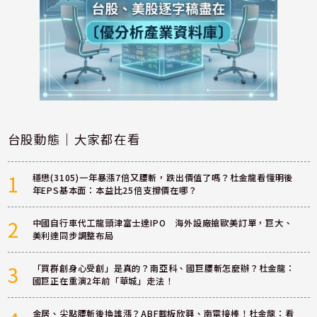
台股動態｜大家都在看
1
穩懋(3105)一年暴漲7倍又腰斬，跌出價值了嗎？杜金龍看懂明後
年EPS基本面：本益比25倍支撐價在哪？
2
中國自行車代工龍頭津富士達IPO 海外設廠搶歐美訂單，巨大、
美利達同步調整布局
3
「買群創身心受創」是真的？南亞科、國巨腰斬怎麼辦？杜金龍：
國巨正在重演2年前「華城」走法！
金居、尖點腰斬後換誰漲？ABF載板欣興、南電接棒！杜金龍：看