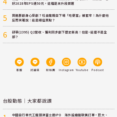
4
好2028年EPS達50元，這檔是末升段首選
5
買進群創身心受創？杜金龍親自下場「吃便當」被套牢！為什麼他
反而笑著說：這是絕佳買點？
6
研華(2395) Q2營收、獲利同步創下歷史新高！但是~這還不是全
部？
客服
討論區
粉絲團
Instagram
Youtube
Podcast
台股動態｜大家都說讚
中國自行車代工龍頭津富士達IPO 海外設廠搶歐美訂單，巨大、