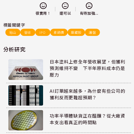
還可以
很實用！
有待加強...
標籤關鍵字
裕山
營收
IPO
承銷價
庫藏股
護盤
分析研究
日本塗料上修全年營收展望，但獲利
預測維持不變 下半年原料成本仍是
壓力
AI訂單越來越多，為什麼有些公司的
獲利反而更難超預期？
功率半導體缺貨正在醞釀？從大廠資
本支出看真正的時間點