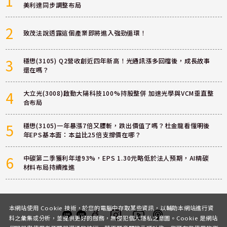
1
美利達同步調整布局
2
致茂法說透露這個產業即將進入強勁循環！
3
穩懋(3105) Q2營收創近四年新高！光通訊漲多回檔後，成長故事
還在嗎？
4
大立光(3008)啟動大陽科技100%持股整併 加速光學與VCM垂直整
合布局
5
穩懋(3105)一年暴漲7倍又腰斬，跌出價值了嗎？杜金龍看懂明後
年EPS基本面：本益比25倍支撐價在哪？
6
中碳第二季獲利年增93%，EPS 1.30元略低於法人預期，AI精碳
材料布局持續推進
本網站使用 Cookie 技術，於您的電腦中存取某些資訊，以輔助本網站進行資
料之彙集或分析，並提供更好的服務，無侵犯個人隱私之意圖。Cookie 是網站