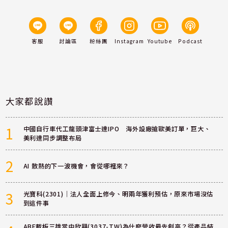
客服
討論區
粉絲團
Instagram
Youtube
Podcast
大家都說讚
1
中國自行車代工龍頭津富士達IPO 海外設廠搶歐美訂單，巨大、
美利達同步調整布局
2
AI 散熱的下一波機會，會從哪裡來？
3
光寶科(2301)｜法人全面上修今、明兩年獲利預估，原來市場沒估
到這件事
ABF載板三雄當中欣興(3037-TW)為什麼營收最先創高？從產品結