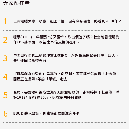
大家都在看
1
工業電腦大廠、小廠一起上！這一波有沒有機會一路看到2030年？
2
穩懋(3105)一年暴漲7倍又腰斬，跌出價值了嗎？杜金龍看懂明後
年EPS基本面：本益比25倍支撐價在哪？
3
中國自行車代工龍頭津富士達IPO 海外設廠搶歐美訂單，巨大、
美利達同步調整布局
4
「買群創身心受創」是真的？南亞科、國巨腰斬怎麼辦？杜金龍：
國巨正在重演2年前「華城」走法！
5
金居、尖點腰斬後換誰漲？ABF載板欣興、南電接棒！杜金龍：看
好2028年EPS達50元，這檔是末升段首選
6
BBU即將大出貨，但市場都在關注這件事