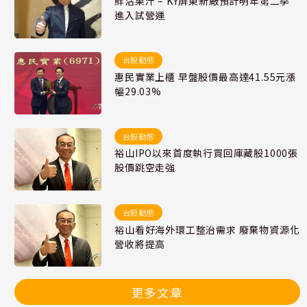
鮮活果汁 – KY屏東新廠預計明年第二季
進入試營運
台股動態
惠民實業上櫃 早盤股價最高達41.55元漲
幅29.03%
台股動態
裕山IPO以來首度執行買回庫藏股1000張
股價跳空走強
台股動態
裕山看好海外環工整治需求 廢棄物資源化
營收將提高
更多文章