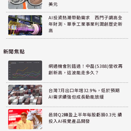
美元
AI投資熱潮帶動需求 西門子調高全
年財測、單季工業事業利潤創歷史新
高
新聞焦點
網通機會別錯過！中磊(5388)營收再
創新高，這波能走多久？
台灣7月出口年增32.9%，低於預期
AI需求續強但成長動能放緩
邑錡Q2轉盈上半年每股虧損0.3元 續
投入AI視覺產品開發