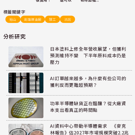
還可以
很實用！
有待加強...
標籤關鍵字
裕山
高雄煉油廠
環工
法說
分析研究
日本塗料上修全年營收展望，但獲利
預測維持不變 下半年原料成本仍是
壓力
AI訂單越來越多，為什麼有些公司的
獲利反而更難超預期？
功率半導體缺貨正在醞釀？從大廠資
本支出看真正的時間點
AI資料中心帶動半導體需求 《麥克
林報告》估2027年市場規模突破2.2兆