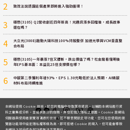
2
致茂法說透露這個產業即將進入強勁循環！
3
穩懋(3105) Q2營收創近四年新高！光通訊漲多回檔後，成長故事
還在嗎？
4
大立光(3008)啟動大陽科技100%持股整併 加速光學與VCM垂直整
合布局
5
穩懋(3105)一年暴漲7倍又腰斬，跌出價值了嗎？杜金龍看懂明後
年EPS基本面：本益比25倍支撐價在哪？
6
中碳第二季獲利年增93%，EPS 1.30元略低於法人預期，AI精碳
材料布局持續推進
本網站使用 Cookie 技術，於您的電腦中存取某些資訊，以輔助本網站進行資
料之彙集或分析，並提供更好的服務，無侵犯個人隱私之意圖。Cookie 是網站
伺服器與使用者瀏覽器溝通的技術，若不願意開放此項功能，您可在您使用的瀏
客服
討論區
粉絲團
Instagram
Youtube
Podcast
覽器功能項中設定隱私權等級為高，即可拒絕 Cookie 的寫入，但可能會導致
本網站之部分或全部功能無法正常執行。