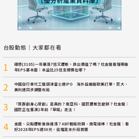
台股動態｜大家都在看
1
穩懋(3105)一年暴漲7倍又腰斬，跌出價值了嗎？杜金龍看懂明後
年EPS基本面：本益比25倍支撐價在哪？
2
中國自行車代工龍頭津富士達IPO 海外設廠搶歐美訂單，巨大、
美利達同步調整布局
3
「買群創身心受創」是真的？南亞科、國巨腰斬怎麼辦？杜金龍：
國巨正在重演2年前「華城」走法！
4
金居、尖點腰斬後換誰漲？ABF載板欣興、南電接棒！杜金龍：看
好2028年EPS達50元，這檔是末升段首選