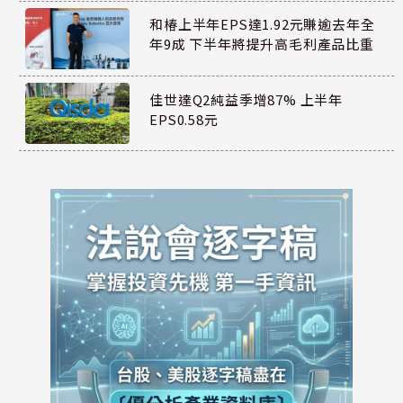
和椿上半年EPS達1.92元賺逾去年全
年9成 下半年將提升高毛利產品比重
佳世達Q2純益季增87% 上半年
EPS0.58元