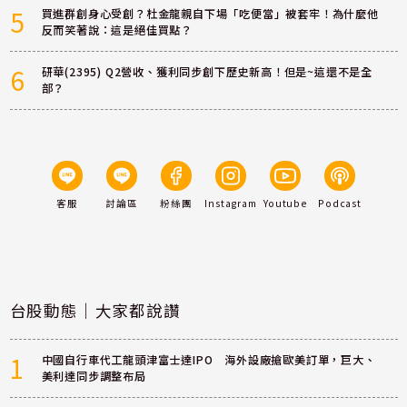
5
買進群創身心受創？杜金龍親自下場「吃便當」被套牢！為什麼他
反而笑著說：這是絕佳買點？
6
研華(2395) Q2營收、獲利同步創下歷史新高！但是~這還不是全
部？
客服
討論區
粉絲團
Instagram
Youtube
Podcast
台股動態｜大家都說讚
1
中國自行車代工龍頭津富士達IPO 海外設廠搶歐美訂單，巨大、
美利達同步調整布局