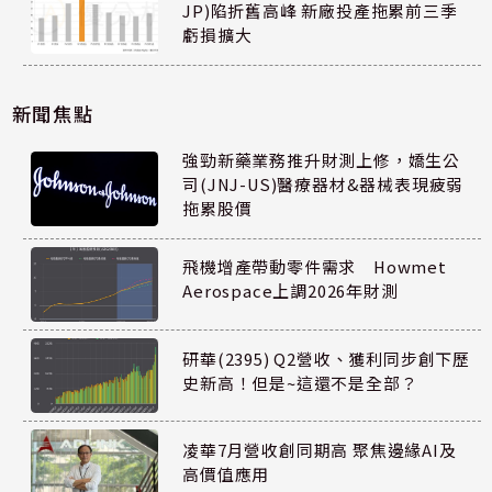
JP)陷折舊高峰 新廠投產拖累前三季
虧損擴大
新聞焦點
強勁新藥業務推升財測上修，嬌生公
司(JNJ-US)醫療器材&器械表現疲弱
拖累股價
飛機增產帶動零件需求 Howmet
Aerospace上調2026年財測
研華(2395) Q2營收、獲利同步創下歷
史新高！但是~這還不是全部？
凌華7月營收創同期高 聚焦邊緣AI及
高價值應用