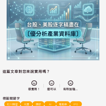
這篇文章對您來說實用嗎？
還可以
很實用！
有待加強...
標籤關鍵字
松川精密
光寶
康舒
AI
電動車
IPO