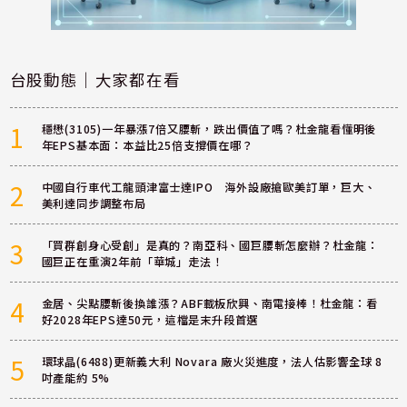
台股動態｜大家都在看
1
穩懋(3105)一年暴漲7倍又腰斬，跌出價值了嗎？杜金龍看懂明後
年EPS基本面：本益比25倍支撐價在哪？
2
中國自行車代工龍頭津富士達IPO 海外設廠搶歐美訂單，巨大、
美利達同步調整布局
3
「買群創身心受創」是真的？南亞科、國巨腰斬怎麼辦？杜金龍：
國巨正在重演2年前「華城」走法！
4
金居、尖點腰斬後換誰漲？ABF載板欣興、南電接棒！杜金龍：看
好2028年EPS達50元，這檔是末升段首選
5
環球晶(6488)更新義大利 Novara 廠火災進度，法人估影響全球 8
吋產能約 5%