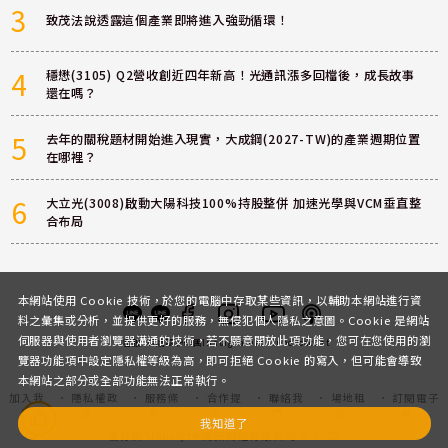
3
致茂法說透露這個產業即將進入強勁循環！
4
穩懋(3105) Q2營收創近四年新高！光通訊漲多回檔後，成長故事
還在嗎？
5
去年的關稅題材開始進入現實，大成鋼(2027-TW)的產業週期位置
在哪裡？
6
大立光(3008)啟動大陽科技100%持股整併 加速光學與VCM垂直整
合布局
本網站使用 Cookie 技術，於您的電腦中存取某些資訊，以輔助本網站進行資
料之彙集或分析，並提供更好的服務，無侵犯個人隱私之意圖。Cookie 是網站
伺服器與使用者瀏覽器溝通的技術，若不願意開放此項功能，您可在您使用的瀏
客服
討論區
粉絲團
Instagram
Youtube
Podcast
覽器功能項中設定隱私權等級為高，即可拒絕 Cookie 的寫入，但可能會導致
本網站之部分或全部功能無法正常執行。
加入我
隱私權政
服務條
合作提
聯絡我
場地租
訂閱電子
們
策
款
案
們
借
報
我知道了
優分析 UAnalyze 商拓財經有限公司 © 2025