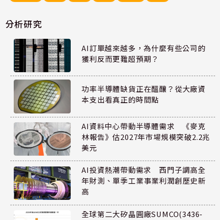
分析研究
AI訂單越來越多，為什麼有些公司的
獲利反而更難超預期？
功率半導體缺貨正在醞釀？從大廠資
本支出看真正的時間點
AI資料中心帶動半導體需求 《麥克
林報告》估2027年市場規模突破2.2兆
美元
AI投資熱潮帶動需求 西門子調高全
年財測、單季工業事業利潤創歷史新
高
全球第二大矽晶圓廠SUMCO(3436-