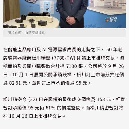
圖片來源：由鉅亨網提供
在儲能產品應用及 AI 電源需求成長的走勢之下， 50 年老
牌繼電器廠商松川精密 (7788-TW) 即將上市掛牌交易，包
括競拍及公開申購張數合計達 7130 張，公司將於 9 月 26
日 - 10 月 1 日展開公開承銷競標，松川訂上市前競拍底價
爲 82.61 元，並暫訂上市承銷價爲 95 元。
松川精密今 (22) 日在興櫃的最後成交價格爲 153 元，相距
暫訂承銷價 95 元仍 61% 的價差空間。而松川精密暫訂將
在 10 月 16 日上市掛牌交易。