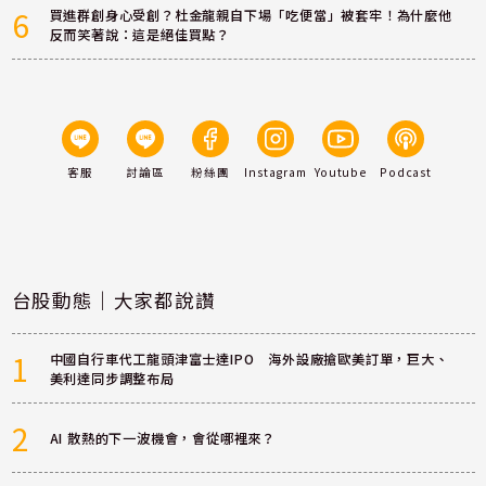
6
買進群創身心受創？杜金龍親自下場「吃便當」被套牢！為什麼他
反而笑著說：這是絕佳買點？
客服
討論區
粉絲團
Instagram
Youtube
Podcast
台股動態｜大家都說讚
1
中國自行車代工龍頭津富士達IPO 海外設廠搶歐美訂單，巨大、
美利達同步調整布局
2
AI 散熱的下一波機會，會從哪裡來？