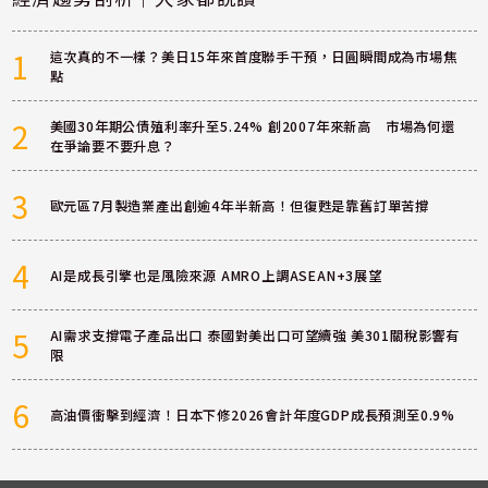
1
這次真的不一樣？美日15年來首度聯手干預，日圓瞬間成為市場焦
點
2
美國30年期公債殖利率升至5.24% 創2007年來新高 市場為何還
在爭論要不要升息？
3
歐元區7月製造業產出創逾4年半新高！但復甦是靠舊訂單苦撐
4
AI是成長引擎也是風險來源 AMRO上調ASEAN+3展望
5
AI需求支撐電子產品出口 泰國對美出口可望續強 美301關稅影響有
限
6
高油價衝擊到經濟！日本下修2026會計年度GDP成長預測至0.9%