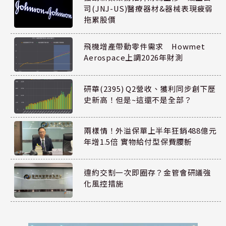
司(JNJ-US)醫療器材&器械表現疲弱
拖累股價
飛機增產帶動零件需求 Howmet
Aerospace上調2026年財測
研華(2395) Q2營收、獲利同步創下歷
史新高！但是~這還不是全部？
兩樣情！外溢保單上半年狂銷488億元
年增1.5倍 實物給付型保費腰斬
違約交割一次即圈存？金管會研議強
化風控措施