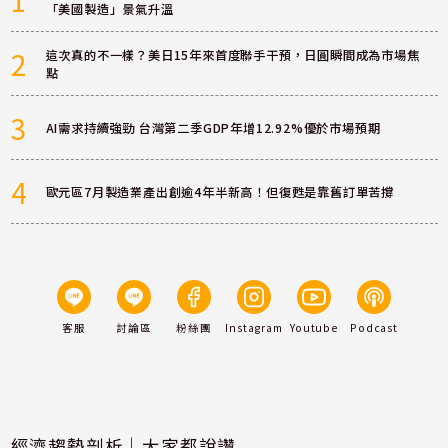
「美國製造」景氣升溫
2
這次真的不一樣？美日15年來首度聯手干預，日圓瞬間成為市場焦
點
3
AI需求持續強勁 台灣第二季GDP年增12.92%優於市場預期
4
歐元區7月製造業產出創逾4年半新高！但復甦是靠舊訂單苦撐
客服
討論區
粉絲團
Instagram
Youtube
Podcast
經濟趨勢剖析｜大家都說讚