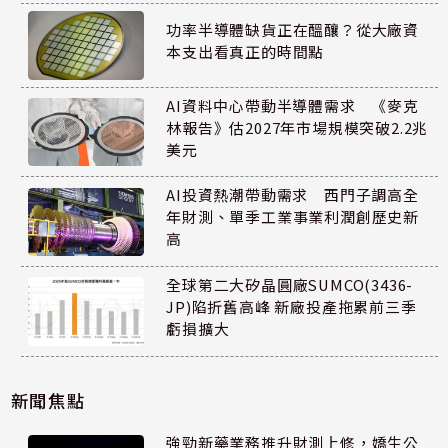
功率半導體缺貨正在醞釀？從大廠資
本支出看真正的時間點
AI資料中心帶動半導體需求 《麥克
林報告》估2027年市場規模突破2.2兆
美元
AI投資熱潮帶動需求 西門子調高全
年財測、單季工業事業利潤創歷史新
高
全球第二大矽晶圓廠SUMCO(3436-
JP)陷折舊高峰 新廠投產拖累前三季
虧損擴大
新聞焦點
強勁新藥業務推升財測上修，嬌生公