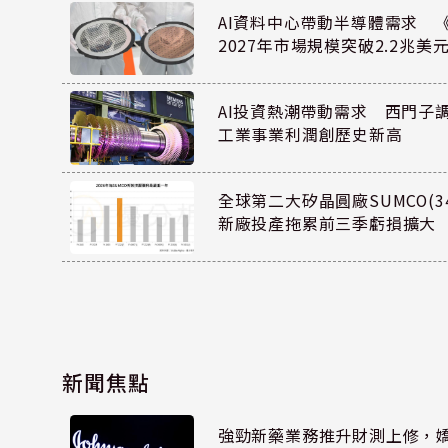
AI資料中心帶動半導體需求 
2027年市場規模突破2.2兆美
AI投資熱潮帶動需求 西門子
工業事業利潤創歷史新高
全球第二大矽晶圓廠SUMCO(34
新廠投產拖累前三季虧損擴大
新聞焦點
強勁新藥業務推升財測上修，嬌生