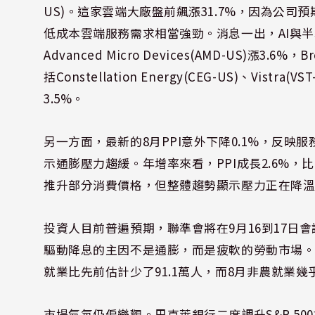
US)。這家雲端大廠盤前飆漲31.7%，因為公司
低成本雲端服務需求相當強勁。消息一出，AI與半導體族
Advanced Micro Devices(AMD-US)漲3.
括Constellation Energy(CEG-US)、Vistra
3.5%。
另一方面，最新的8月PPI意外下降0.1%，反映服
示通膨壓力趨緩。年增率來看，PPI成長2.6%，
推升部分消費價格，但整體趨勢顯示壓力正在降
投資人目前普遍預期，聯準會將在9月16到17日
驅動降息的主因不是通膨，而是疲軟的勞動市場。
就業比先前估計少了91.1萬人，而8月非農就業
市場氣氛仍偏樂觀。巴克萊銀行二度調升S&P 500指