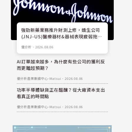
強勁新藥業務推升財測上修，嬌生公司
(JNJ-US)醫療器材&器械表現疲弱拖累
股價
優分析
．
2026.08.06
AI訂單越來越多，為什麼有些公司的獲利反
而更難超預期？
優分析產業數據中心-Matsui
．
2026.08.06
功率半導體缺貨正在醞釀？從大廠資本支出
看真正的時間點
優分析產業數據中心-Matsui
．
2026.08.06