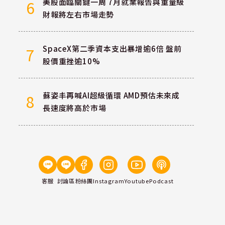
美股面臨關鍵一周 7月就業報告與重量級
6
財報將左右市場走勢
SpaceX第二季資本支出暴增逾6倍 盤前
7
股價重挫逾10%
蘇姿丰再喊AI超級循環 AMD預估未來成
8
長速度將高於市場
客服
討論區
粉絲團
Instagram
Youtube
Podcast