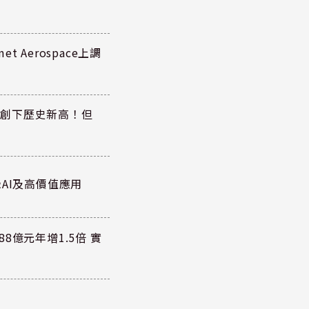
 Aerospace上調
同步創下歷史新高！但
AI及高價值應用
8億元年增1.5倍 實