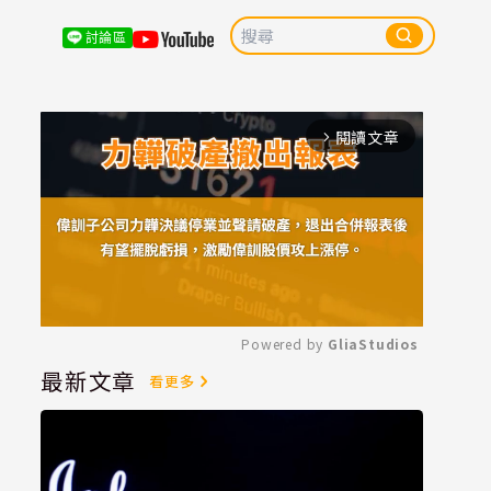
討論區
閱讀文章
arrow_forward_ios
Powered by 
GliaStudios
最新文章
看更多
Mute