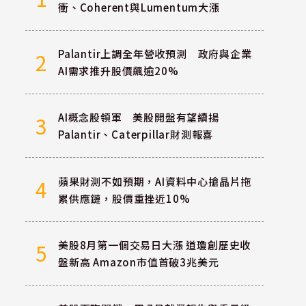
衝、Coherent與Lumentum大漲
Palantir上調全年營收預測 政府與企業
2
AI需求推升股價飆逾20%
AI概念股領軍 美股開盤有望續揚
3
Palantir、Caterpillar財測報喜
蘋果財測不如預期，AI資料中心搶晶片拖
4
累供應鏈，股價重挫近10%
美股8月第一個交易日大漲 道瓊創歷史收
5
盤新高 Amazon市值首破3兆美元