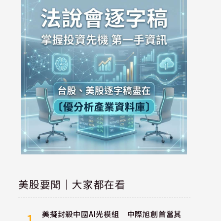
美股要聞｜大家都在看
美擬封殺中國AI光模組 中際旭創首當其
1