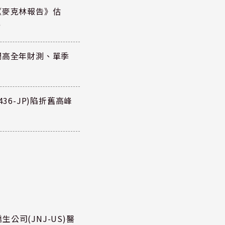
《麥克林報告》估
元
調高全年財測、單季
36-JP)陷折舊高峰
公司(JNJ-US)醫