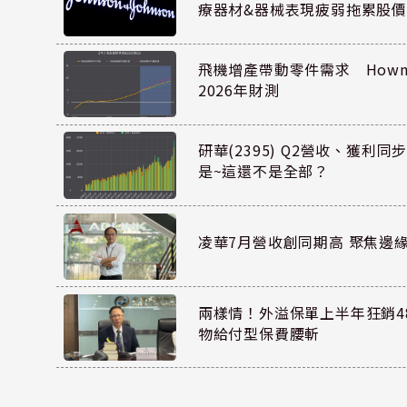
療器材&器械表現疲弱拖累股價
飛機增產帶動零件需求 Howmet
2026年財測
研華(2395) Q2營收、獲利
是~這還不是全部？
凌華7月營收創同期高 聚焦邊緣
兩樣情！外溢保單上半年狂銷48
物給付型保費腰斬