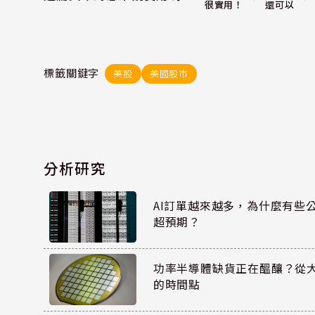
還可以
很實用！
標籤關鍵字
美股
美國股市
分析研究
AI訂單越來越多，為什麼有些
超預期？
功率半導體缺貨正在醞釀？從
的時間點