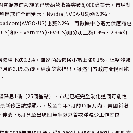
預期雲端基礎設施的已簽約營收將突破5,000億美元，市場對
群全面受惠，Nvidia(NVDA-US)漲2.2%，
6%，Broadcom(AVGO-US)也漲2.2%，而數據中心電力供應商包
(VST-US)和GE Vernova(GEV-US)則分別上漲1.9%、2.9%和
務價格下跌0.2%，雖然商品價格小幅上漲0.1%，但整體顯
比7月的3.1%放緩。經濟學家指出，雖然川普政府關稅可能
溫。
會議降息1碼（25個基點），市場已經完全消化這個可能性。
最新修正數據顯示，截至今年3月的12個月內，美國新增
幾乎停滯，6月甚至出現四年半以來首次淨減少工作崗位。
數2025年年終目標，從6,050點上修至6,450點。個股方