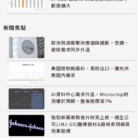
虧損擴大
新聞焦點
歐洲熱浪衝擊供應鏈與通膨，空調、
避險需求同步升溫
美國限制鎢廢料、黑粉出口，優先供
應國內需求
AI資料中心需求升溫，Microchip財
測優於預期，盤後股價漲7%
強勁新藥業務推升財測上修，嬌生公
司(JNJ-US)醫療器材&器械表現疲弱
拖累股價