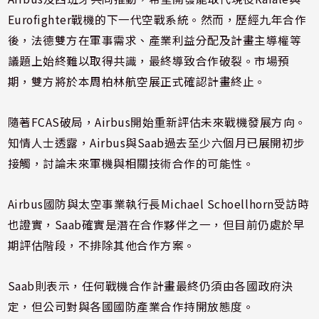
Eurofighter戰機的下一代空戰系統。然而，歷經九年合作
後，法德雙方在軍事需求、產業利益分配及計畫主導權等
議題上始終難以取得共識，最終導致合作破裂。市場預
期，雙方將於本周柏林航空展正式確認計畫終止。
隨著FCAS破局，Airbus開始重新評估未來戰機發展方向。
知情人士透露，Airbus與Saab過去至少六個月已展開初步
接觸，討論未來軍機與相關技術合作的可能性。
Airbus國防與太空事業執行長Michael Schoellhorn受訪時
也證實，Saab確實是潛在合作夥伴之一，但目前仍處於早
期評估階段，不排除其他合作方案。
Saab則表示，任何戰機合作計畫最終仍須由各國政府決
定，但公司對與各國國防產業合作持開放態度。