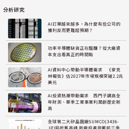
分析研究
AI訂單越來越多，為什麼有些公司的
獲利反而更難超預期？
功率半導體缺貨正在醞釀？從大廠資
本支出看真正的時間點
AI資料中心帶動半導體需求 《麥克
林報告》估2027年市場規模突破2.2兆
美元
AI投資熱潮帶動需求 西門子調高全
年財測、單季工業事業利潤創歷史新
高
全球第二大矽晶圓廠SUMCO(3436-
JP)陷折舊高峰 新廠投產拖累前三季