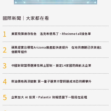
國際新聞｜大家都在看
1
美軍飛彈庫存告急 洛克希德馬丁、Rheinmetall接急單
2
蘋果證實台積電Arizona廠產能快速提升 在地供應鏈已供貨逾1
億顆零組件
3
中國對歐盟祭選擇性稀土管制，鎖定14家國防與航太企業
4
柴油價格再添變數 第一量子礦業示警銅礦成本恐持續攀升
5
企業加大 AI 投資，Palantir 財報透露下一階段在這裡