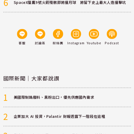
6
SpaceX獵鷹9號火箭殘骸即將撞月球 將留下史上最大人造撞擊坑
客服
討論區
粉絲團
Instagram
Youtube
Podcast
國際新聞｜大家都說讚
1
美國限制鎢廢料、黑粉出口，優先供應國內需求
2
企業加大 AI 投資，Palantir 財報透露下一階段在這裡