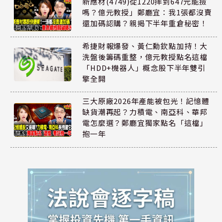
新應材(4749)從1220摔到647元能撿
嗎？億元教授」鄭廳宜：我1張都沒賣
還加碼認購？親揭下半年重倉秘密！
希捷財報爆發、黃仁勳欽點加持！大
洗盤後籌碼重整，億元教授點名這檔
「HDD+機器人」概念股下半年雙引
擎全開
三大原廠2026年產能被包光！記憶體
缺貨潮再起？力積電、南亞科、華邦
電怎麼選？鄭廳宜獨家點名「這檔」
抱一年