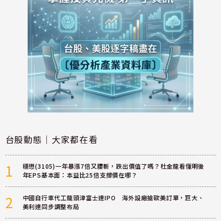
台股動態｜大家都在看
1
穩懋(3105)一年暴漲7倍又腰斬，跌出價值了嗎？杜金龍看懂明後
年EPS基本面：本益比25倍支撐價在哪？
2
中國自行車代工龍頭津富士達IPO 海外設廠搶歐美訂單，巨大、
美利達同步調整布局