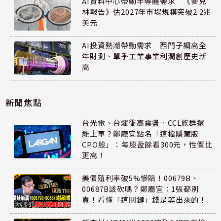
AI資料中心帶動半導體需求 《麥克
林報告》估2027年市場規模突破2.2兆
美元
AI投資熱潮帶動需求 西門子調高全
年財測、單季工業事業利潤創歷史新
高
新聞焦點
台光電、台燿衝高震盪…CCL族群還
能上車？鄭廳宜點名「這檔隱藏版
CPO股」：每股盈餘看300元，性價比
更高！
美債殖利率破5%慘賠！00679B、
00687B該砍嗎？鄭廳宜：1張都別
賣！看懂「這關鍵」錢是等出來的！