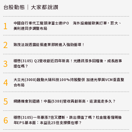
台股動態｜大家都說讚
1
中國自行車代工龍頭津富士達IPO 海外設廠搶歐美訂單，巨大、
美利達同步調整布局
2
致茂法說透露這個產業即將進入強勁循環！
3
穩懋(3105) Q2營收創近四年新高！光通訊漲多回檔後，成長故事
還在嗎？
4
大立光(3008)啟動大陽科技100%持股整併 加速光學與VCM垂直整
合布局
5
網通機會別錯過！中磊(5388)營收再創新高，這波能走多久？
6
穩懋(3105)一年暴漲7倍又腰斬，跌出價值了嗎？杜金龍看懂明後
年EPS基本面：本益比25倍支撐價在哪？