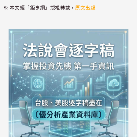
※ 本文經「鉅亨網」授權轉載，
原文出處