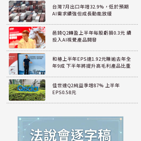
台灣7月出口年增32.9%，低於預期
AI需求續強但成長動能放緩
邑錡Q2轉盈上半年每股虧損0.3元 續
投入AI視覺產品開發
和椿上半年EPS達1.92元賺逾去年全
年9成 下半年將提升高毛利產品比重
佳世達Q2純益季增87% 上半年
EPS0.58元