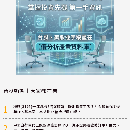
台股動態｜大家都在看
1
穩懋(3105)一年暴漲7倍又腰斬，跌出價值了嗎？杜金龍看懂明後
年EPS基本面：本益比25倍支撐價在哪？
2
中國自行車代工龍頭津富士達IPO 海外設廠搶歐美訂單，巨大、