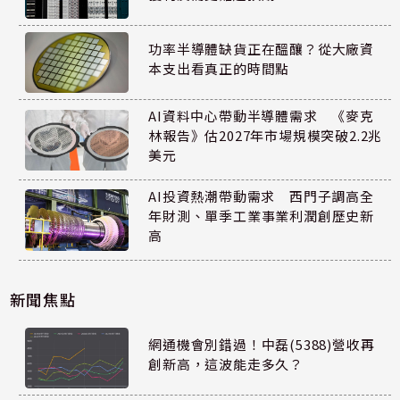
功率半導體缺貨正在醞釀？從大廠資
本支出看真正的時間點
AI資料中心帶動半導體需求 《麥克
林報告》估2027年市場規模突破2.2兆
美元
AI投資熱潮帶動需求 西門子調高全
年財測、單季工業事業利潤創歷史新
高
新聞焦點
網通機會別錯過！中磊(5388)營收再
創新高，這波能走多久？