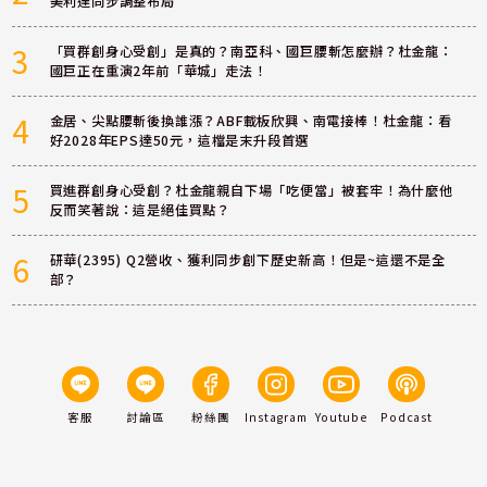
美利達同步調整布局
3
「買群創身心受創」是真的？南亞科、國巨腰斬怎麼辦？杜金龍：
國巨正在重演2年前「華城」走法！
4
金居、尖點腰斬後換誰漲？ABF載板欣興、南電接棒！杜金龍：看
好2028年EPS達50元，這檔是末升段首選
5
買進群創身心受創？杜金龍親自下場「吃便當」被套牢！為什麼他
反而笑著說：這是絕佳買點？
6
研華(2395) Q2營收、獲利同步創下歷史新高！但是~這還不是全
部？
客服
討論區
粉絲團
Instagram
Youtube
Podcast