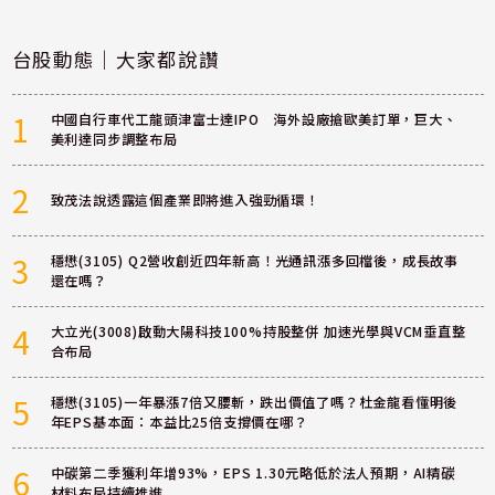
台股動態｜大家都說讚
1
中國自行車代工龍頭津富士達IPO 海外設廠搶歐美訂單，巨大、
美利達同步調整布局
2
致茂法說透露這個產業即將進入強勁循環！
3
穩懋(3105) Q2營收創近四年新高！光通訊漲多回檔後，成長故事
還在嗎？
4
大立光(3008)啟動大陽科技100%持股整併 加速光學與VCM垂直整
合布局
5
穩懋(3105)一年暴漲7倍又腰斬，跌出價值了嗎？杜金龍看懂明後
年EPS基本面：本益比25倍支撐價在哪？
6
中碳第二季獲利年增93%，EPS 1.30元略低於法人預期，AI精碳
材料布局持續推進