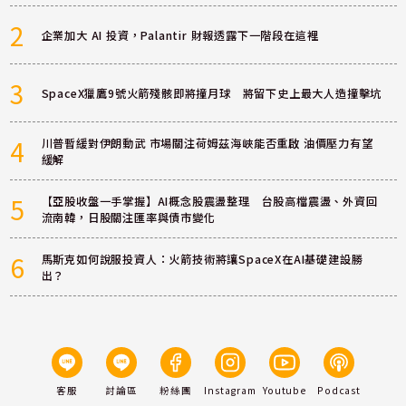
2
企業加大 AI 投資，Palantir 財報透露下一階段在這裡
3
SpaceX獵鷹9號火箭殘骸即將撞月球 將留下史上最大人造撞擊坑
4
川普暫緩對伊朗動武 市場關注荷姆茲海峽能否重啟 油價壓力有望
緩解
5
【亞股收盤一手掌握】AI概念股震盪整理 台股高檔震盪、外資回
流南韓，日股關注匯率與債市變化
6
馬斯克如何說服投資人：火箭技術將讓SpaceX在AI基礎建設勝
出？
客服
討論區
粉絲團
Instagram
Youtube
Podcast