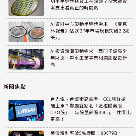
功率半導體缺貨正在醞釀？從大廠資
本支出看真正的時間點
AI資料中心帶動半導體需求 《麥克
林報告》估2027年市場規模突破2.2兆
美元
AI投資熱潮帶動需求 西門子調高全
年財測、單季工業事業利潤創歷史新
高
新聞焦點
台光電、台燿衝高震盪…CCL族群還
能上車？鄭廳宜點名「這檔隱藏版
CPO股」：每股盈餘看300元，性價比
更高！
美債殖利率破5%慘賠！00679B、