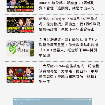
00687B該砍嗎？鄭廳宜：1張都別
賣！看懂「這關鍵」錢是等出來的！
新應材(4749)從1220摔到647元能撿
嗎？億元教授」鄭廳宜：我1張都沒賣
還加碼認購？親揭下半年重倉秘密！
希捷財報爆發、黃仁勳欽點加持！大
洗盤後籌碼重整，億元教授點名這檔
「HDD+機器人」概念股下半年雙引
擎全開
三大原廠2026年產能被包光！記憶體
缺貨潮再起？力積電、南亞科、華邦
電怎麼選？鄭廳宜獨家點名「這檔」
抱一年