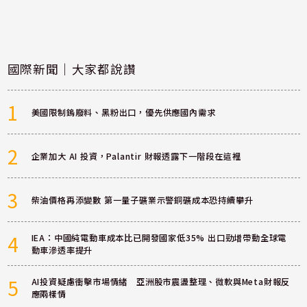
國際新聞｜大家都說讚
1
美國限制鎢廢料、黑粉出口，優先供應國內需求
2
企業加大 AI 投資，Palantir 財報透露下一階段在這裡
3
柴油價格再添變數 第一量子礦業示警銅礦成本恐持續攀升
4
IEA：中國純電動車成本比已開發國家低35% 出口勁增帶動全球電
動車滲透率提升
5
AI投資疑慮衝擊市場情緒 亞洲股市震盪整理、微軟與Meta財報反
應兩樣情