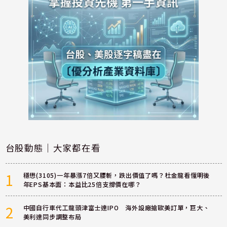
台股動態｜大家都在看
1
穩懋(3105)一年暴漲7倍又腰斬，跌出價值了嗎？杜金龍看懂明後
年EPS基本面：本益比25倍支撐價在哪？
2
中國自行車代工龍頭津富士達IPO 海外設廠搶歐美訂單，巨大、
美利達同步調整布局