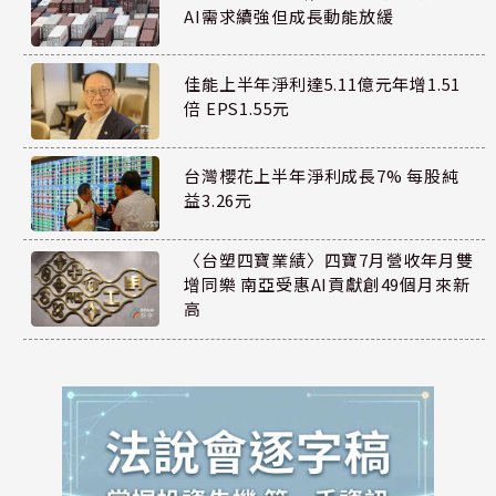
AI需求續強但成長動能放緩
佳能上半年淨利達5.11億元年增1.51
倍 EPS1.55元
台灣櫻花上半年淨利成長7% 每股純
益3.26元
〈台塑四寶業績〉四寶7月營收年月雙
增同樂 南亞受惠AI貢獻創49個月來新
高