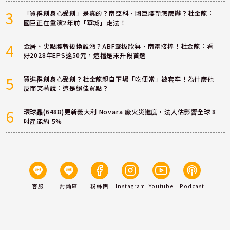
3
「買群創身心受創」是真的？南亞科、國巨腰斬怎麼辦？杜金龍：
國巨正在重演2年前「華城」走法！
4
金居、尖點腰斬後換誰漲？ABF載板欣興、南電接棒！杜金龍：看
好2028年EPS達50元，這檔是末升段首選
5
買進群創身心受創？杜金龍親自下場「吃便當」被套牢！為什麼他
反而笑著說：這是絕佳買點？
6
環球晶(6488)更新義大利 Novara 廠火災進度，法人估影響全球 8
吋產能約 5%
客服
討論區
粉絲團
Instagram
Youtube
Podcast