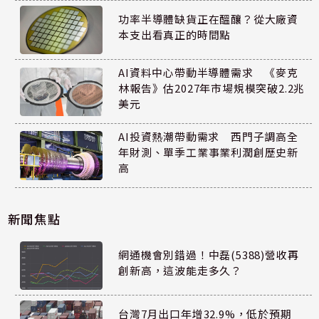
功率半導體缺貨正在醞釀？從大廠資
本支出看真正的時間點
AI資料中心帶動半導體需求 《麥克
林報告》估2027年市場規模突破2.2兆
美元
AI投資熱潮帶動需求 西門子調高全
年財測、單季工業事業利潤創歷史新
高
新聞焦點
網通機會別錯過！中磊(5388)營收再
創新高，這波能走多久？
台灣7月出口年增32.9%，低於預期