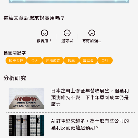
這篇文章對您來說實用嗎？
還可以
很實用！
有待加強...
標籤關鍵字
國泰金控
台大
經濟成長
降息
聯準會
央行
分析研究
日本塗料上修全年營收展望，但獲利
預測維持不變 下半年原料成本仍是
壓力
AI訂單越來越多，為什麼有些公司的
獲利反而更難超預期？