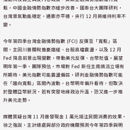
鬆，中國金融情勢指數亦緩步改善。國泰台大團隊研判，
台灣景氣動能穩定，通膨亦平穩，央行 12 月將維持利率不
變。
今年第四季台灣金融情勢指數 (FCI) 反彈至「寬鬆」區
間，主因川普關稅擔憂趨緩、台股高檔震盪，以及 12 月
Fed 降息前景出現變數，帶動美元反彈、台幣貶值。展望
明年第一季，團隊預估，市場對 Fed 新任主席鴿派立場有
所期待，美元指數可能震盪偏弱，研判金融情勢指數可能
在「趨向寬鬆」區間內波動，台幣明年偏升看待，但取決
於整體亞幣狀況，若有突發地緣政治升溫，恐又進一步推
升美元走勢。
媒體質疑台灣 11 月普發現金 1 萬元挹注民間消費的效果，
徐之強說，主計總處與部分政府機關預測今年第四季與明