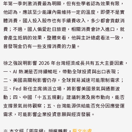
年第一季刺激消費最為明顯，但有些學者認為效果有限，
他認為，應該至少能讓內需維持一定的溫度，即便不是實
體消費，國人投入股市也有手續費收入，多少都會貢獻消
費；不過，國人偏愛赴日旅遊，相關消費會計入進口，就
會產生抵銷的效果，整體來看，他與主計總處看法一致，
普發現金仍有一些支撐消費的力量。
徐之強說明影響 2026 年台灣經濟成長共有五大主要因素，
一、AI 熱潮是否持續暢旺，帶動全球投資與出口表現；
二、美國高關稅影響仍存，全球貿易減速可能限制需求；
三、Fed 新任主席鴿派立場，將影響美國景氣與通膨波
動；四、中國「十五五規劃」建議刺激及房市動向，能否
支撐景氣尚待觀察；五、台灣能源供給能否充分因應營運
需求，可能影響企業投資意願與經濟發展。
※ 本文經「鉅亨網」授權轉載，
原文出處