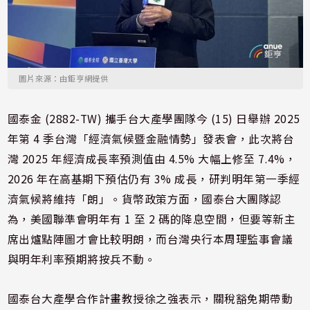
圖片來源：由鉅亨網提供
國泰金 (2882-TW) 攜手台大產學團隊今 (15) 日舉辦 2025
年第 4 季台灣「經濟氣候暨金融情勢」發表會，此次將台
灣 2025 年經濟成長率預測值由 4.5% 大幅上修至 7.4%，
2026 年在高基期下預估仍有 3% 成長，研判明年第一季經
濟氣候將維持「朗」。貨幣政策方面，國泰台大團隊認
為，美國聯準會明年有 1 至 2 碼的降息空間，但要等新主
席出爐點陣圖才會比較明朗，而台灣央行本周理監事會議
與明年利率預期將按兵不動。
國泰台大產學合作計畫教授徐之強表示，關稅豁免期帶動