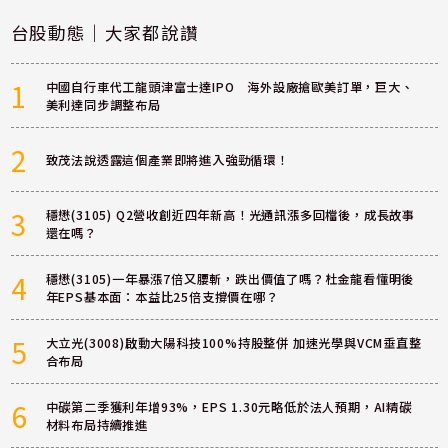
台股動態｜大家都說讚
1
中國自行車代工龍頭津富士達IPO 海外設廠搶歐美訂單，巨大、
美利達同步調整布局
2
致茂法說透露這個產業即將進入強勁循環！
3
穩懋(3105) Q2營收創近四年新高！光通訊漲多回檔後，成長故事
還在嗎？
4
穩懋(3105)一年暴漲7倍又腰斬，跌出價值了嗎？杜金龍看懂明後
年EPS基本面：本益比25倍支撐價在哪？
5
大立光(3008)啟動大陽科技100%持股整併 加速光學與VCM垂直整
合布局
6
中碳第二季獲利年增93%，EPS 1.30元略低於法人預期，AI精碳
材料布局持續推進