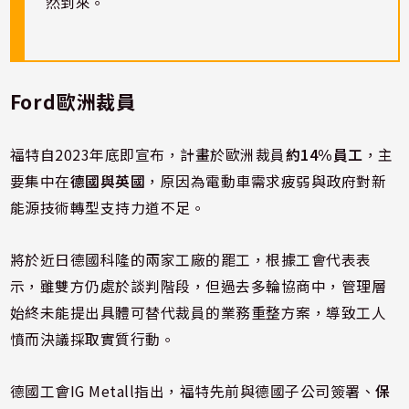
然到來。
Ford歐洲裁員
福特自2023年底即宣布，計畫於歐洲裁員
約14%員工
，主
要集中在
德國與英國
，原因為電動車需求疲弱與政府對新
能源技術轉型支持力道不足。
將於近日德國科隆的兩家工廠的罷工，根據工會代表表
示，雖雙方仍處於談判階段，但過去多輪協商中，管理層
始終未能提出具體可替代裁員的業務重整方案，導致工人
憤而決議採取實質行動。
德國工會IG Metall指出，福特先前與德國子公司簽署、
保