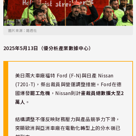
圖片來源：路透社
2025年5月13日（優分析產業數據中心）
美日兩大車廠福特 Ford (F-N)與日產 Nissan
(7201-T)，祭出裁員與營運調整措施。Ford在德
國爆發
罷工危機
，Nissan則計畫
裁員總數擴大至2
萬人
。
結構調整不僅反映財務壓力與產品競爭力下滑，
突顯歐洲與亞洲車廠在電動化轉型上的分水嶺已