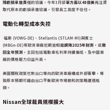
障虧損承擔責任
的協議，今年3月卻
單方面以48億美元
注資
取代原本的虧損承擔協議，引發員工高度不信任。
電動化轉型成本失控
福斯 (VOWG-DE)、Stellantis (STLAM-MI)與賓士
(MBGn-DE)等歐洲車廠近期皆相繼
調降2025年財測
，或
撤
回全年預測
。主因包括電動車毛利率持續偏低，及中國車
廠的價格壓力日益升高。
美國關稅政策也對出口導向的歐洲車廠構成外部衝擊，導
致原本預期可藉由出口平衡歐洲市場飽和的策略遭遇瓶
頸。
Nissan全球裁員規模擴大