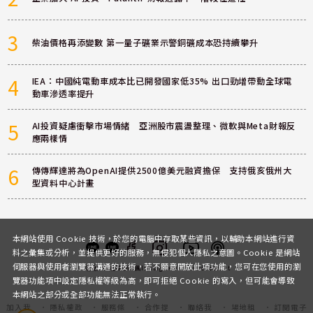
3
柴油價格再添變數 第一量子礦業示警銅礦成本恐持續攀升
4
IEA：中國純電動車成本比已開發國家低35% 出口勁增帶動全球電
動車滲透率提升
5
AI投資疑慮衝擊市場情緒 亞洲股市震盪整理、微軟與Meta財報反
應兩樣情
6
傳傳輝達將為OpenAI提供2500億美元融資擔保 支持俄亥俄州大
型資料中心計畫
本網站使用 Cookie 技術，於您的電腦中存取某些資訊，以輔助本網站進行資
料之彙集或分析，並提供更好的服務，無侵犯個人隱私之意圖。Cookie 是網站
伺服器與使用者瀏覽器溝通的技術，若不願意開放此項功能，您可在您使用的瀏
客服
討論區
粉絲團
Instagram
Youtube
Podcast
覽器功能項中設定隱私權等級為高，即可拒絕 Cookie 的寫入，但可能會導致
本網站之部分或全部功能無法正常執行。
加入我
隱私權政
服務條
合作提
聯絡我
場地租
訂閱電子