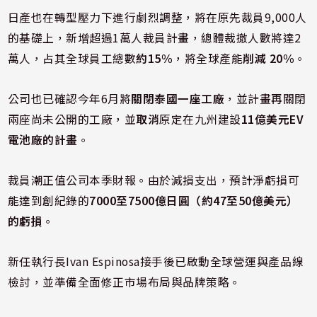
日產也在轉型壓力下進行劇烈調整，將在原先裁員9,000人
的基礎上，新增超過1萬人裁員計畫，總體裁撤人數將達2
萬人，占其全球員工總數
約15%
，將全球產能
削減 20%
。
公司也已確認今年6月將
關閉泰國一座工廠
，並計畫再關閉
兩座尚未公開的工廠，並
取消
原定在九州建設
11億美元EV
電池廠的計畫
。
裁員潮正值公司本季財報。由於減損支出，預計淨虧損可
能達到創紀錄的
7000至7500億日圓（約47至50億美元）
的虧損
。
新任執行長Ivan Espinosa接手後已啟動全球營運與產品線
檢討，並準備全面修正市場布局與品牌策略。