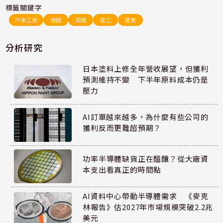
標籤關鍵字
汽車工業
德國
英國
罷工
產業
分析研究
日本塗料上修全年營收展望，但獲利
預測維持不變 下半年原料成本仍是
壓力
AI訂單越來越多，為什麼有些公司的
獲利反而更難超預期？
功率半導體缺貨正在醞釀？從大廠資
本支出看真正的時間點
AI資料中心帶動半導體需求 《麥克
林報告》估2027年市場規模突破2.2兆
美元