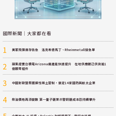
國際新聞｜大家都在看
1
美軍飛彈庫存告急 洛克希德馬丁、Rheinmetall接急單
2
蘋果證實台積電Arizona廠產能快速提升 在地供應鏈已供貨逾1
億顆零組件
3
中國對歐盟祭選擇性稀土管制，鎖定14家國防與航太企業
4
柴油價格再添變數 第一量子礦業示警銅礦成本恐持續攀升
5
企業加大 AI 投資，Palantir 財報透露下一階段在這裡