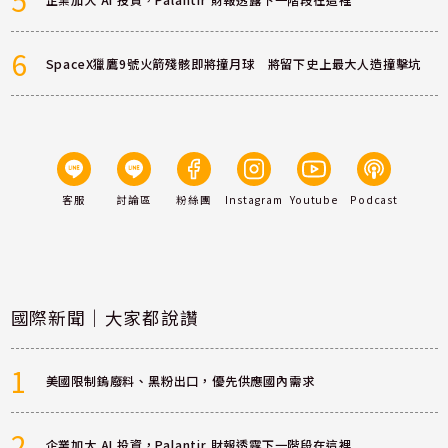
6
SpaceX獵鷹9號火箭殘骸即將撞月球 將留下史上最大人造撞擊坑
客服
討論區
粉絲團
Instagram
Youtube
Podcast
國際新聞｜大家都說讚
1
美國限制鎢廢料、黑粉出口，優先供應國內需求
2
企業加大 AI 投資，Palantir 財報透露下一階段在這裡