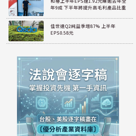
和椿上半年EPS達1.92元賺逾去年全
年9成 下半年將提升高毛利產品比重
佳世達Q2純益季增87% 上半年
EPS0.58元