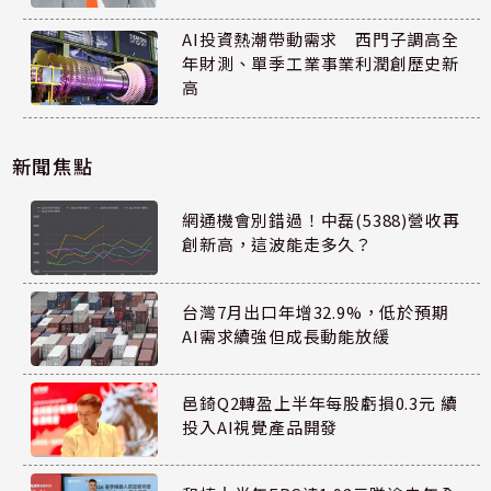
AI投資熱潮帶動需求 西門子調高全
年財測、單季工業事業利潤創歷史新
高
新聞焦點
網通機會別錯過！中磊(5388)營收再
創新高，這波能走多久？
台灣7月出口年增32.9%，低於預期
AI需求續強但成長動能放緩
邑錡Q2轉盈上半年每股虧損0.3元 續
投入AI視覺產品開發